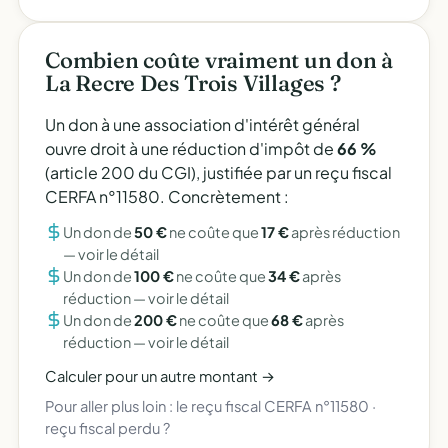
Combien coûte vraiment un don à
La Recre Des Trois Villages ?
Un don à une association d'intérêt général
ouvre droit à une réduction d'impôt de
66 %
(article 200 du CGI), justifiée par un reçu fiscal
CERFA n°11580. Concrètement :
Un don de
50 €
ne coûte que
17 €
après réduction
—
voir le détail
Un don de
100 €
ne coûte que
34 €
après
réduction —
voir le détail
Un don de
200 €
ne coûte que
68 €
après
réduction —
voir le détail
Calculer pour un autre montant →
Pour aller plus loin :
le reçu fiscal CERFA n°11580
·
reçu fiscal perdu ?