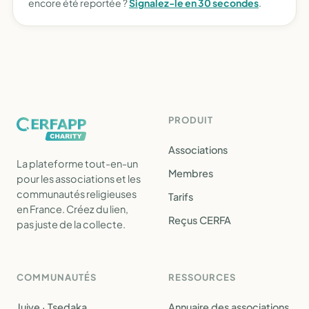
encore été reportée ?
Signalez-le en 30 secondes
.
PRODUIT
Associations
La plateforme tout-en-un
Membres
pour les associations et les
communautés religieuses
Tarifs
en France. Créez du lien,
Reçus CERFA
pas juste de la collecte.
COMMUNAUTÉS
RESSOURCES
Juive · Tsedaka
Annuaire des associations