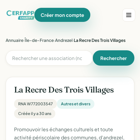
Créer mon compte
Annuaire
›
Île-de-France
›
Andrezel
›
La Recre Des Trois Villages
Rechercher
La Recre Des Trois Villages
RNA W772003547
Autres et divers
Créée il y a 30 ans
Promouvoir les échanges culturels et toute
activité périscolaire des communes, d'andrezel,