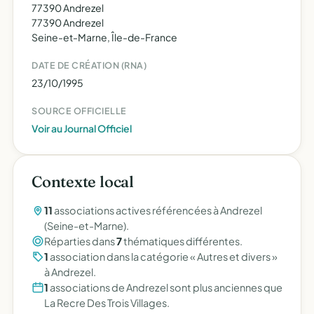
77390 Andrezel
77390 Andrezel
Seine-et-Marne, Île-de-France
DATE DE CRÉATION (RNA)
23/10/1995
SOURCE OFFICIELLE
Voir au Journal Officiel
Contexte local
11
associations actives référencées à Andrezel
(Seine-et-Marne).
Réparties dans
7
thématiques différentes.
1
association dans la catégorie « Autres et divers »
à Andrezel.
1
associations de Andrezel sont plus anciennes que
La Recre Des Trois Villages.