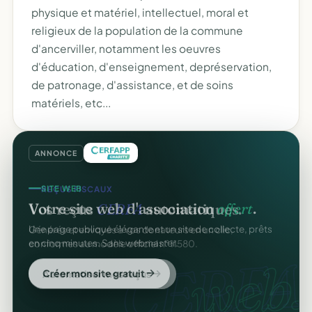
physique et matériel, intellectuel, moral et
religieux de la population de la commune
d'ancerviller, notamment les oeuvres
d'éducation, d'enseignement, depréservation,
de patronage, d'assistance, et de soins
matériels, etc...
ANNONCE
REÇUS FISCAUX
SITE WEB
Vos reçus
CERFA
automatiques.
Votre site web d'association
offert
.
Générés et envoyés à vos donateurs en un clic,
Une page publique élégante et un site de collecte, prêts
conformes au modèle officiel n°11580.
en cinq minutes. Sans webmaster.
CERFA
web.
Automatiser mes reçus
Créer mon site gratuit