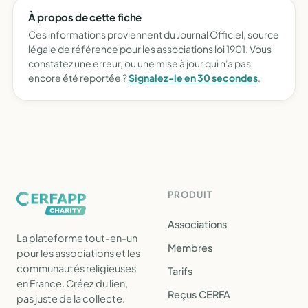
À propos de cette fiche
Ces informations proviennent du Journal Officiel, source
légale de référence pour les associations loi 1901. Vous
constatez une erreur, ou une mise à jour qui n'a pas
encore été reportée ?
Signalez-le en 30 secondes
.
PRODUIT
Associations
La plateforme tout-en-un
Membres
pour les associations et les
communautés religieuses
Tarifs
en France. Créez du lien,
Reçus CERFA
pas juste de la collecte.