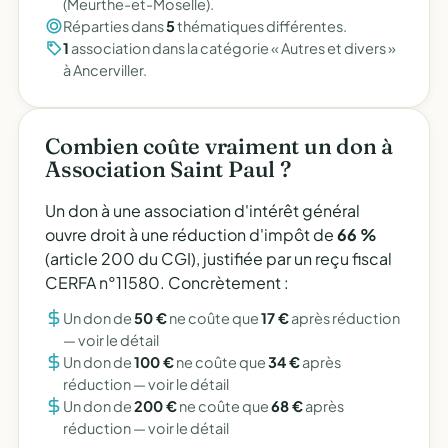
(Meurthe-et-Moselle).
Réparties dans
5
thématiques différentes.
1
association dans la catégorie « Autres et divers »
à Ancerviller.
Combien coûte vraiment un don à
Association Saint Paul ?
Un don à une association d'intérêt général
ouvre droit à une réduction d'impôt de
66 %
(article 200 du CGI), justifiée par un reçu fiscal
CERFA n°11580. Concrètement :
Un don de
50 €
ne coûte que
17 €
après réduction
—
voir le détail
Un don de
100 €
ne coûte que
34 €
après
réduction —
voir le détail
Un don de
200 €
ne coûte que
68 €
après
réduction —
voir le détail