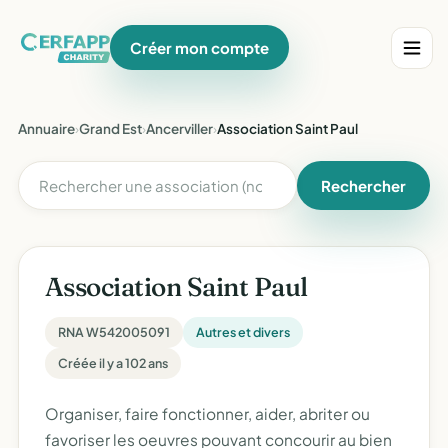
Créer mon compte
Annuaire
›
Grand Est
›
Ancerviller
›
Association Saint Paul
Rechercher
Association Saint Paul
RNA W542005091
Autres et divers
Créée il y a 102 ans
Organiser, faire fonctionner, aider, abriter ou
favoriser les oeuvres pouvant concourir au bien