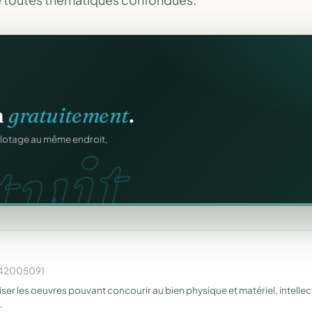
n
gratuitement
.
uit.
ilotage au même endroit,
W542005091
iser les oeuvres pouvant concourir au bien physique et matériel, intellect
…