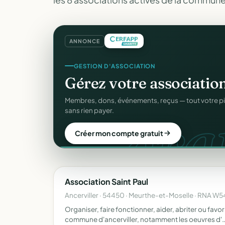
ANNONCE
GESTION D'ASSOCIATION
Gérez votre associatio
grat
Membres, dons, événements, reçus — tout votre p
sans rien payer.
Créer mon compte gratuit
Association Saint Paul
Ancerviller · 54450 · Meurthe-et-Moselle · RNA 
Organiser, faire fonctionner, aider, abriter ou favor
commune d'ancerviller, notamment les oeuvres d'