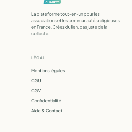
La plateforme tout-en-un pour les
associations et les communautés religieuses
en France. Créez du lien, pas juste de la
collecte.
LÉGAL
Mentions légales
CGU
CGV
Confidentialité
Aide & Contact