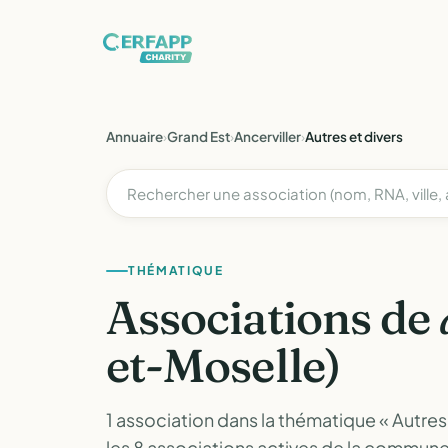
Annuaire
›
Grand Est
›
Ancerviller
›
Autres et divers
THÉMATIQUE
Associations de
et-Moselle)
1 association dans la thématique « Autres 
les 8 associations actives de la commu