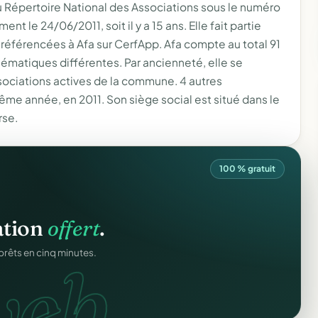
au Répertoire National des Associations sous le numéro
t le 24/06/2011, soit il y a 15 ans. Elle fait partie
le référencées à Afa sur CerfApp. Afa compte au total 91
ématiques différentes. Par ancienneté, elle se
sociations actives de la commune. 4 autres
ême année, en 2011. Son siège social est situé dans le
rse.
100 % gratuit
igne
.
ation
offert
.
ons.
ntané pour chaque
web.
prêts en cinq minutes.