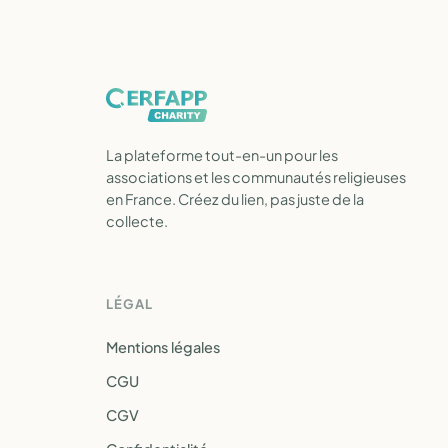
La plateforme tout-en-un pour les
associations et les communautés religieuses
en France. Créez du lien, pas juste de la
collecte.
LÉGAL
Mentions légales
CGU
CGV