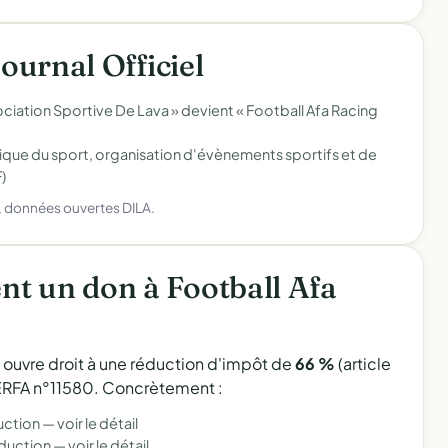
Journal Officiel
iation Sportive De Lava » devient « Football Afa Racing
tique du sport, organisation d'évènements sportifs et de
)
), données ouvertes DILA.
t un don à Football Afa
l ouvre droit à une réduction d'impôt de
66 %
(article
 CERFA n°11580. Concrètement :
uction —
voir le détail
éduction —
voir le détail