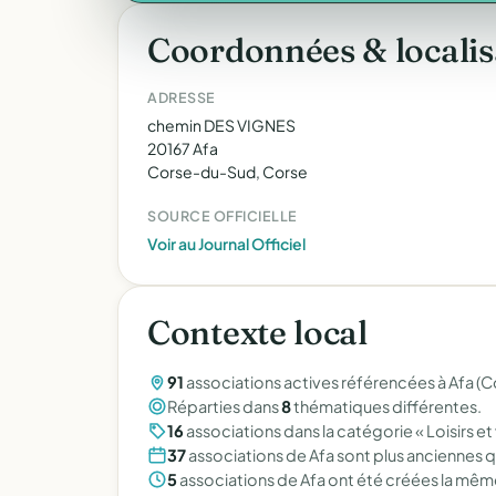
Coordonnées & localis
ADRESSE
chemin DES VIGNES
20167 Afa
Corse-du-Sud, Corse
SOURCE OFFICIELLE
Voir au Journal Officiel
Contexte local
91
associations actives référencées à Afa (
Réparties dans
8
thématiques différentes.
16
associations dans la catégorie « Loisirs et v
37
associations de Afa sont plus anciennes q
5
associations de Afa ont été créées la même