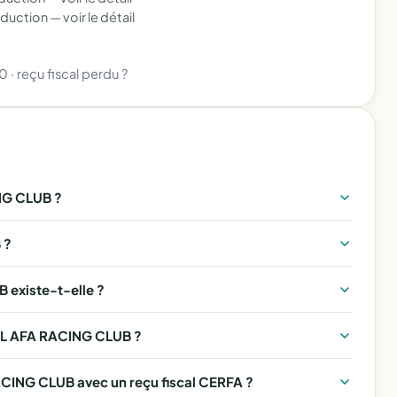
éduction —
voir le détail
80
·
reçu fiscal perdu ?
G CLUB ?
 ?
existe-t-elle ?
ALL AFA RACING CLUB ?
ING CLUB avec un reçu fiscal CERFA ?