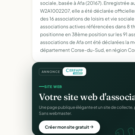
sociale, basée à Afa (20167). Enregistrée 
W2A1002207, elle a été déclarée officiellemen
des 16 associations de loisirs et vie socia
associations actives référencées dans 8 th
positionne en 38ème position sur les 91 as
associations de Afa ont été déclarées la m
département Corse-du-Sud, en région Co
ANNONCE
COLLECTE DE DONS
SITE WEB
Collectez des dons
en l
Votre site web d'associ
d
Campagnes, paiement sécurisé, reçu fiscal insta
Une page publique élégante et un site de collecte, 
donateur. 100 % gratuit.
Sans webmaster.
Lancer ma collecte
Créer mon site gratuit