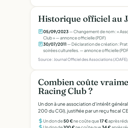
Historique officiel au 
05/09/2023
— Changement de nom : « Assoc
Club » —
annonce officielle (PDF)
30/07/2011
— Déclaration de création : Pra
soirées culturelles. —
annonce officielle (PDF
Source : Journal Officiel des Associations (JOAFE
Combien coûte vraimen
Racing Club ?
Un don à une association d'intérêt généra
200 du CGI), justifiée par un reçu fiscal
Un don de
50 €
ne coûte que
17 €
après réd
Un don de
100 €
ne coûte que
34 €
après r