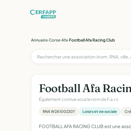
Annuaire
›
Corse
›
Afa
›
Football Afa Racing Club
Football Afa Raci
Également connue sous le nom de
F.a.r.c
RNA W2A1002207
Loisirs et vie sociale
Créé
FOOTBALL AFA RACING CLUB est une associat