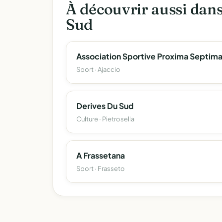
À découvrir aussi dan
Sud
Sport · Ajaccio
Derives Du Sud
Culture · Pietrosella
A Frassetana
Sport · Frasseto