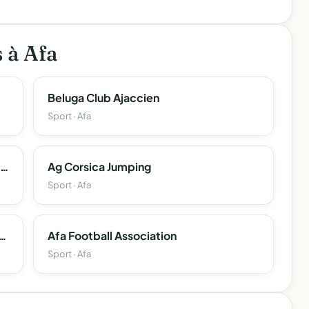
s à Afa
Beluga Club Ajaccien
Sport · Afa
Adoc ( Association Pour Le Developpement De L'oncologie En Corse )
Ag Corsica Jumping
Sport · Afa
tifiques Et Informatiques De La Toponymie Corse (Cesit-Corsica)
Afa Football Association
Sport · Afa