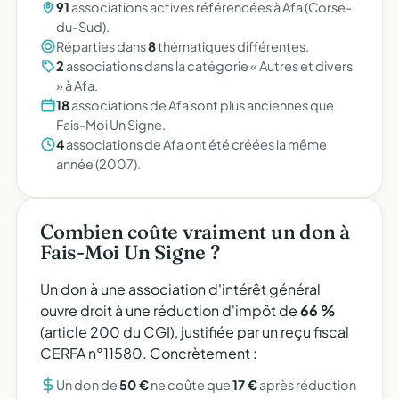
91
associations actives référencées à Afa (Corse-
du-Sud).
Réparties dans
8
thématiques différentes.
2
associations dans la catégorie « Autres et divers
» à Afa.
18
associations de Afa sont plus anciennes que
Fais-Moi Un Signe.
4
associations de Afa ont été créées la même
année (2007).
Combien coûte vraiment un don à
Fais-Moi Un Signe ?
Un don à une association d'intérêt général
ouvre droit à une réduction d'impôt de
66 %
(article 200 du CGI), justifiée par un reçu fiscal
CERFA n°11580. Concrètement :
Un don de
50 €
ne coûte que
17 €
après réduction