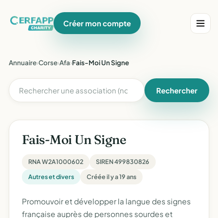
Créer mon compte
Annuaire
›
Corse
›
Afa
›
Fais-Moi Un Signe
Rechercher
Fais-Moi Un Signe
RNA W2A1000602
SIREN 499830826
Autres et divers
Créée il y a 19 ans
Promouvoir et développer la langue des signes
française auprès de personnes sourdes et