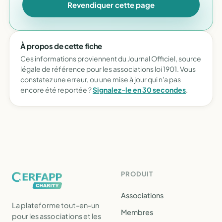
Revendiquer cette page
À propos de cette fiche
Ces informations proviennent du Journal Officiel, source
légale de référence pour les associations loi 1901. Vous
constatez une erreur, ou une mise à jour qui n'a pas
encore été reportée ?
Signalez-le en 30 secondes
.
PRODUIT
Associations
La plateforme tout-en-un
Membres
pour les associations et les