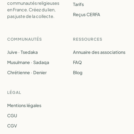
communautés religieuses
Tarifs
en France. Créez du lien,
Reçus CERFA
pas juste de la collecte.
COMMUNAUTÉS
RESSOURCES
Juive · Tsedaka
Annuaire des associations
Musulmane · Sadaqa
FAQ
Chrétienne · Denier
Blog
LÉGAL
Mentions légales
CGU
CGV