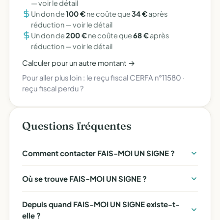
—
voir le détail
Un don de
100 €
ne coûte que
34 €
après
réduction —
voir le détail
Un don de
200 €
ne coûte que
68 €
après
réduction —
voir le détail
Calculer pour un autre montant →
Pour aller plus loin :
le reçu fiscal CERFA n°11580
·
reçu fiscal perdu ?
Questions fréquentes
Comment contacter FAIS-MOI UN SIGNE ?
Où se trouve FAIS-MOI UN SIGNE ?
Depuis quand FAIS-MOI UN SIGNE existe-t-
elle ?