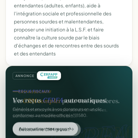
entendantes (adultes, enfants), aide à
l'intégration sociale et professionnelle des
personnes sourdes et malentendantes,
proposer une initiation à la L.S.F. et faire
connaître la culture sourde par le biais
d'échanges et de rencontres entre des sourds
et des entendants
ANNONCE
CRM ASSOCIATIF
REÇUS FISCAUX
Un
CRM complet
pour vos membres.
Vos reçus
CERFA
automatiques.
Fiches donateurs, historique des dons, relances,
Générés et envoyés à vos donateurs en un clic,
adhésions — fini les fichiers Excel.
conformes au modèle officiel n°11580.
CRM
CERFA.
Découvrir le CRM gratuit
Automatiser mes reçus