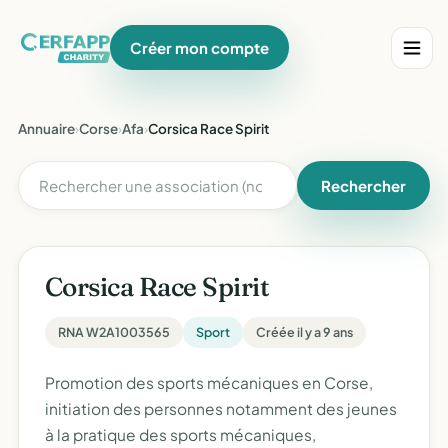
Créer mon compte
Annuaire
›
Corse
›
Afa
›
Corsica Race Spirit
Rechercher
Corsica Race Spirit
RNA W2A1003565
Sport
Créée il y a 9 ans
Promotion des sports mécaniques en Corse,
initiation des personnes notamment des jeunes
à la pratique des sports mécaniques,