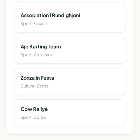
Association I Rundighjoni
Sport · Ocana
Ajc Karting Team
Sport · Sollacaro
Zonza In Festa
Culture · Zonza
Cbw Rallye
Sport · Zonza