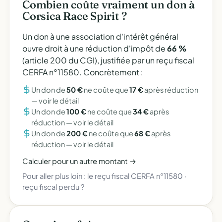
Combien coûte vraiment un don à
Corsica Race Spirit ?
Un don à une association d'intérêt général
ouvre droit à une réduction d'impôt de
66 %
(article 200 du CGI), justifiée par un reçu fiscal
CERFA n°11580. Concrètement :
Un don de
50 €
ne coûte que
17 €
après réduction
—
voir le détail
Un don de
100 €
ne coûte que
34 €
après
réduction —
voir le détail
Un don de
200 €
ne coûte que
68 €
après
réduction —
voir le détail
Calculer pour un autre montant →
Pour aller plus loin :
le reçu fiscal CERFA n°11580
·
reçu fiscal perdu ?