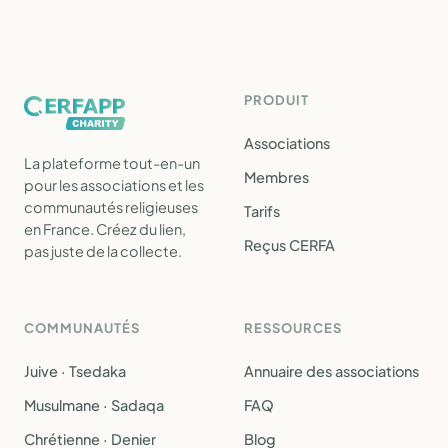
PRODUIT
Associations
La plateforme tout-en-un
Membres
pour les associations et les
communautés religieuses
Tarifs
en France. Créez du lien,
Reçus CERFA
pas juste de la collecte.
COMMUNAUTÉS
RESSOURCES
Juive · Tsedaka
Annuaire des associations
Musulmane · Sadaqa
FAQ
Chrétienne · Denier
Blog