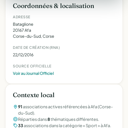
Coordonnées & localisation
ADRESSE
Bataglione
20167 Afa
Corse-du-Sud, Corse
DATE DE CRÉATION (RNA)
22/12/2016
SOURCE OFFICIELLE
Voir au Journal Officiel
Contexte local
91
associations actives référencées à Afa (Corse-
du-Sud).
Réparties dans
8
thématiques différentes.
33
associations dans la catégorie « Sport » à Afa.