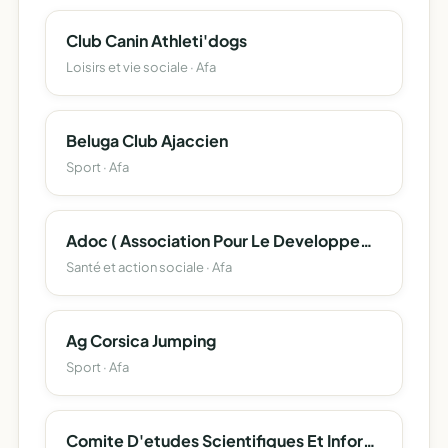
Club Canin Athleti'dogs
Loisirs et vie sociale · Afa
Beluga Club Ajaccien
Sport · Afa
Adoc ( Association Pour Le Developpement De L'oncologie En Corse )
Santé et action sociale · Afa
Ag Corsica Jumping
Sport · Afa
Comite D'etudes Scientifiques Et Informatiques De La Toponymie Corse (Cesit-Corsica)