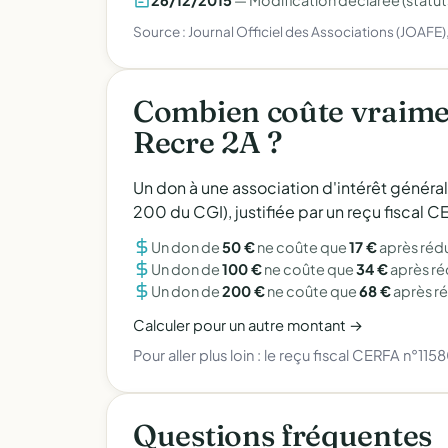
26/12/2015
— Modification déclarée (statut
Source : Journal Officiel des Associations (JOAFE
Combien coûte vraimen
Recre 2A ?
Un don à une association d'intérêt généra
200 du CGI), justifiée par un reçu fiscal
Un don de
50 €
ne coûte que
17 €
après réd
Un don de
100 €
ne coûte que
34 €
après r
Un don de
200 €
ne coûte que
68 €
après r
Calculer pour un autre montant →
Pour aller plus loin :
le reçu fiscal CERFA n°115
Questions fréquentes