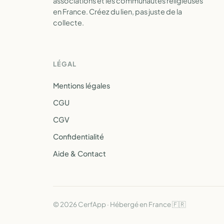
associations et les communautés religieuses
en France. Créez du lien, pas juste de la
collecte.
LÉGAL
Mentions légales
CGU
CGV
Confidentialité
Aide & Contact
© 2026 CerfApp · Hébergé en France 🇫🇷