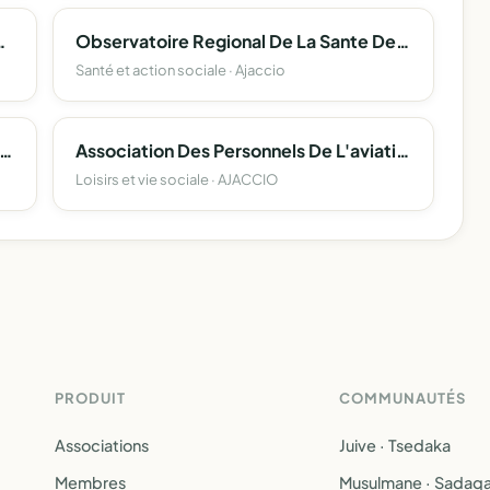
 Sportive De Porto-Vecchio
Observatoire Regional De La Sante De La Corse
Santé et action sociale · Ajaccio
aquatique Club De La Cote Des Nacres
Association Des Personnels De L'aviation Civile De Corse
Loisirs et vie sociale · AJACCIO
PRODUIT
COMMUNAUTÉS
Associations
Juive · Tsedaka
Membres
Musulmane · Sadaq