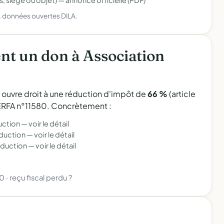
s, siège ou objet) —
annonce officielle (PDF)
), données ouvertes DILA.
t un don à Association
l ouvre droit à une réduction d'impôt de
66 %
(article
 CERFA n°11580. Concrètement :
uction —
voir le détail
éduction —
voir le détail
éduction —
voir le détail
80
·
reçu fiscal perdu ?