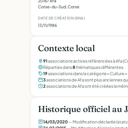
20167 Afa
Corse-du-Sud, Corse
DATE DE CRÉATION (RNA)
13/11/1986
Contexte local
91
associations actives référencées à Afa (
Réparties dans
8
thématiques différentes.
19
associations dans la catégorie « Culture » 
3
associations de Afa sont plus anciennes q
2
associations de Afa ont été créées la mêm
Historique officiel au 
14/03/2020
— Modification déclarée (statut