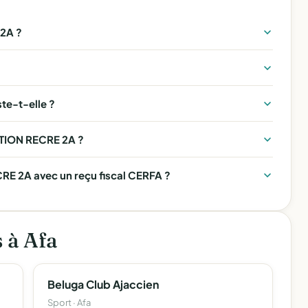
2A ?
e-t-elle ?
ATION RECRE 2A ?
E 2A avec un reçu fiscal CERFA ?
s à Afa
Beluga Club Ajaccien
Sport · Afa