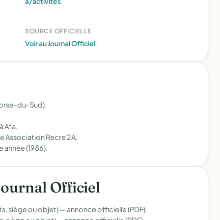
a/activites
SOURCE OFFICIELLE
Voir au Journal Officiel
Corse-du-Sud).
à Afa.
ue Association Recre 2A.
e année (1986).
Journal Officiel
s, siège ou objet) —
annonce officielle (PDF)