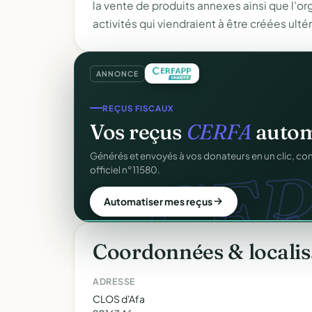
la vente de produits annexes ainsi que l'o
activités qui viendraient à être créées ult
ANNONCE
CRM ASSOCIATIF
REÇUS FISCAUX
Un
CRM complet
pour v
Vos reçus
CERFA
autom
C
CER
Fiches donateurs, historique des dons, relances, a
Générés et envoyés à vos donateurs en un clic, c
fichiers Excel.
officiel n°11580.
Découvrir le CRM gratuit
Automatiser mes reçus
Coordonnées & localis
ADRESSE
CLOS d'Afa