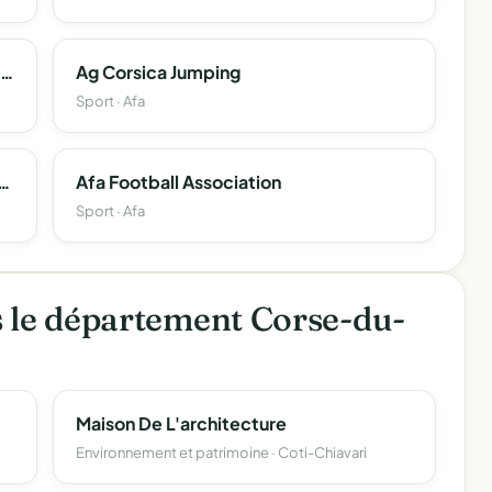
Adoc ( Association Pour Le Developpement De L'oncologie En Corse )
Ag Corsica Jumping
Sport · Afa
tifiques Et Informatiques De La Toponymie Corse (Cesit-Corsica)
Afa Football Association
Sport · Afa
s le département Corse-du-
Maison De L'architecture
Environnement et patrimoine · Coti-Chiavari