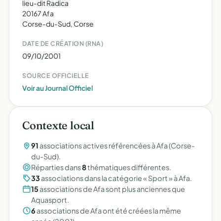
lieu-dit Radica
20167 Afa
Corse-du-Sud, Corse
DATE DE CRÉATION (RNA)
09/10/2001
SOURCE OFFICIELLE
Voir au Journal Officiel
Contexte local
91
associations actives référencées à Afa (Corse-
du-Sud).
Réparties dans
8
thématiques différentes.
33
associations dans la catégorie « Sport » à Afa.
15
associations de Afa sont plus anciennes que
Aquasport.
6
associations de Afa ont été créées la même