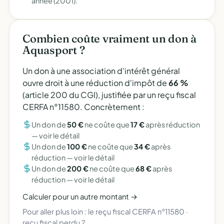
année (2001).
Combien coûte vraiment un don à
Aquasport ?
Un don à une association d'intérêt général
ouvre droit à une réduction d'impôt de
66 %
(article 200 du CGI), justifiée par un reçu fiscal
CERFA n°11580. Concrètement :
Un don de
50 €
ne coûte que
17 €
après réduction
—
voir le détail
Un don de
100 €
ne coûte que
34 €
après
réduction —
voir le détail
Un don de
200 €
ne coûte que
68 €
après
réduction —
voir le détail
Calculer pour un autre montant →
Pour aller plus loin :
le reçu fiscal CERFA n°11580
·
reçu fiscal perdu ?