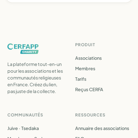
PRODUIT
Associations
La plateforme tout-en-un
Membres
pour les associations et les
communautés religieuses
Tarifs
en France. Créez du lien,
Reçus CERFA
pas juste de la collecte.
COMMUNAUTÉS
RESSOURCES
Juive · Tsedaka
Annuaire des associations