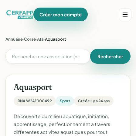
Créer mon compte
Annuaire
›
Corse
›
Afa
›
Aquasport
Rechercher
Aquasport
RNA W2A1000499
Sport
Créée il y a 24 ans
Decouverte du milieu aquatique, initiation,
apprentissage, perfectionnement a travers
differentes activites aquatiques pour tout