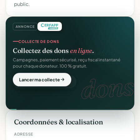
public.
ANNONCE
COLLECTE DE DONS
Collectez des dons
en ligne
.
Campagnes, paiement sécurisé, reçu fiscal instantané
pour chaque donateur. 100 % gratuit.
dons.
Lancer ma collecte
Coordonnées & localisation
ADRESSE