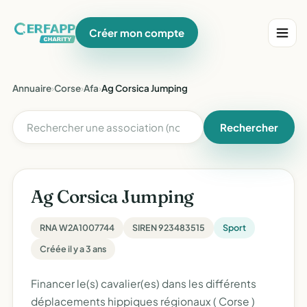
Créer mon compte
Annuaire
›
Corse
›
Afa
›
Ag Corsica Jumping
Rechercher
Ag Corsica Jumping
RNA W2A1007744
SIREN 923483515
Sport
Créée il y a 3 ans
Financer le(s) cavalier(es) dans les différents
déplacements hippiques régionaux ( Corse )