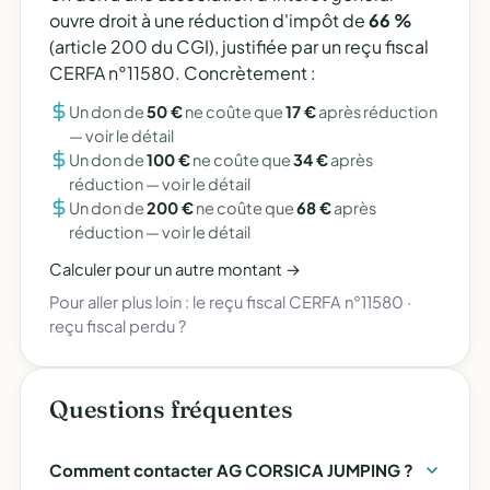
ouvre droit à une réduction d'impôt de
66 %
(article 200 du CGI), justifiée par un reçu fiscal
CERFA n°11580. Concrètement :
Un don de
50 €
ne coûte que
17 €
après réduction
—
voir le détail
Un don de
100 €
ne coûte que
34 €
après
réduction —
voir le détail
Un don de
200 €
ne coûte que
68 €
après
réduction —
voir le détail
Calculer pour un autre montant →
Pour aller plus loin :
le reçu fiscal CERFA n°11580
·
reçu fiscal perdu ?
Questions fréquentes
Comment contacter AG CORSICA JUMPING ?