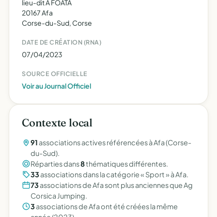
lieu-dit A FOATA
20167 Afa
Corse-du-Sud, Corse
DATE DE CRÉATION (RNA)
07/04/2023
SOURCE OFFICIELLE
Voir au Journal Officiel
Contexte local
91
associations actives référencées à Afa (Corse-
du-Sud).
Réparties dans
8
thématiques différentes.
33
associations dans la catégorie « Sport » à Afa.
73
associations de Afa sont plus anciennes que Ag
Corsica Jumping.
3
associations de Afa ont été créées la même