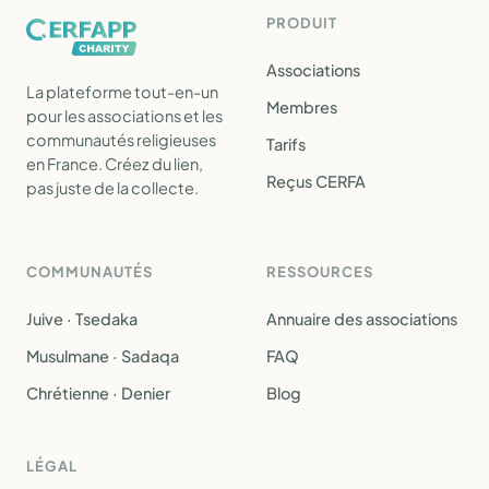
PRODUIT
Associations
La plateforme tout-en-un
Membres
pour les associations et les
communautés religieuses
Tarifs
en France. Créez du lien,
Reçus CERFA
pas juste de la collecte.
COMMUNAUTÉS
RESSOURCES
Juive · Tsedaka
Annuaire des associations
Musulmane · Sadaqa
FAQ
Chrétienne · Denier
Blog
LÉGAL