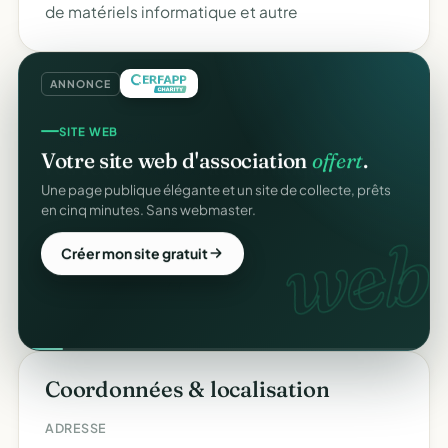
de matériels informatique et autre
ANNONCE
SITE WEB
Votre site web d'association
offert
.
Une page publique élégante et un site de collecte, prêts
en cinq minutes. Sans webmaster.
web.
Créer mon site gratuit
Coordonnées & localisation
ADRESSE