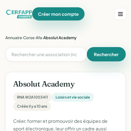
Créer mon compte
Annuaire
›
Corse
›
Afa
›
Absolut Academy
Rechercher
Absolut Academy
RNA W2A1003411
Loisirs et vie sociale
Créée il y a 10 ans
Créer, former et promouvoir des équipes de
sport électronique, leur offrir un cadre aussi