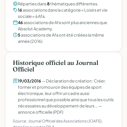
Réparties dans
8
thématiques différentes.
16
associations dans la catégorie « Loisirs et vie
sociale » à Afa.
46
associations de Afa sont plus anciennes que
Absolut Academy.
5
associations de Afa ont été créées la même
année (2016).
Historique officiel au Journal
Officiel
19/03/2016
— Déclaration de création : Créer,
former et promouvoir des équipes de sport
électronique, leur offrir un cadre aussi
professionnel que possible ainsi que tous les outils
nécessaires au développement de leurs … —
annonce officielle (PDF)
Source : Journal Officiel des Associations (JOAFE),
données ouvertes DILA.