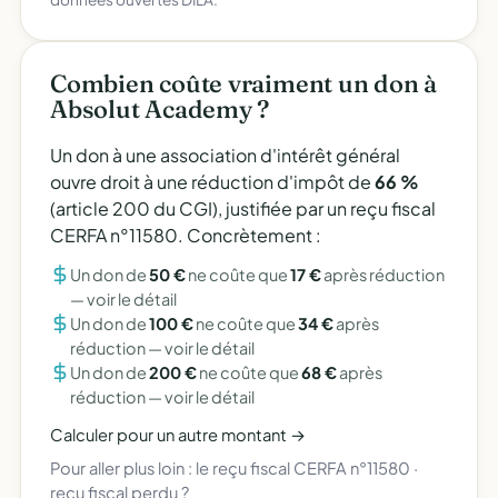
Combien coûte vraiment un don à
Absolut Academy ?
Un don à une association d'intérêt général
ouvre droit à une réduction d'impôt de
66 %
(article 200 du CGI), justifiée par un reçu fiscal
CERFA n°11580. Concrètement :
Un don de
50 €
ne coûte que
17 €
après réduction
—
voir le détail
Un don de
100 €
ne coûte que
34 €
après
réduction —
voir le détail
Un don de
200 €
ne coûte que
68 €
après
réduction —
voir le détail
Calculer pour un autre montant →
Pour aller plus loin :
le reçu fiscal CERFA n°11580
·
reçu fiscal perdu ?