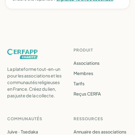
PRODUIT
Associations
La plateforme tout-en-un
Membres
pour les associations et les
communautés religieuses
Tarifs
en France. Créez du lien,
Reçus CERFA
pas juste de la collecte.
COMMUNAUTÉS
RESSOURCES
Juive · Tsedaka
Annuaire des associations