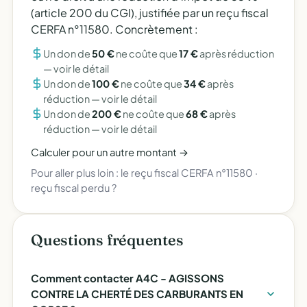
(article 200 du CGI), justifiée par un reçu fiscal
CERFA n°11580. Concrètement :
Un don de
50 €
ne coûte que
17 €
après réduction
—
voir le détail
Un don de
100 €
ne coûte que
34 €
après
réduction —
voir le détail
Un don de
200 €
ne coûte que
68 €
après
réduction —
voir le détail
Calculer pour un autre montant →
Pour aller plus loin :
le reçu fiscal CERFA n°11580
·
reçu fiscal perdu ?
Questions fréquentes
Comment contacter A4C - AGISSONS
CONTRE LA CHERTÉ DES CARBURANTS EN