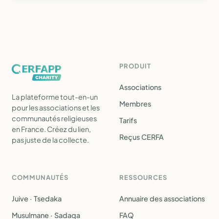
PRODUIT
Associations
La plateforme tout-en-un
Membres
pour les associations et les
communautés religieuses
Tarifs
en France. Créez du lien,
Reçus CERFA
pas juste de la collecte.
COMMUNAUTÉS
RESSOURCES
Juive · Tsedaka
Annuaire des associations
Musulmane · Sadaqa
FAQ