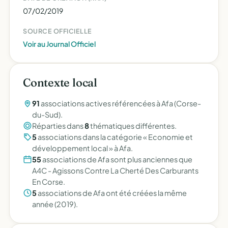
07/02/2019
SOURCE OFFICIELLE
Voir au Journal Officiel
Contexte local
91
associations actives référencées à Afa (Corse-
du-Sud).
Réparties dans
8
thématiques différentes.
5
associations dans la catégorie « Economie et
développement local » à Afa.
55
associations de Afa sont plus anciennes que
A4C - Agissons Contre La Cherté Des Carburants
En Corse.
5
associations de Afa ont été créées la même
année (2019).