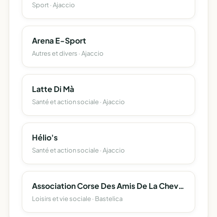
Sport · Ajaccio
Arena E-Sport
Autres et divers · Ajaccio
Latte Di Mà
Santé et action sociale · Ajaccio
Hélio's
Santé et action sociale · Ajaccio
Association Corse Des Amis De La Chevalerie (A.c.a.c)
Loisirs et vie sociale · Bastelica