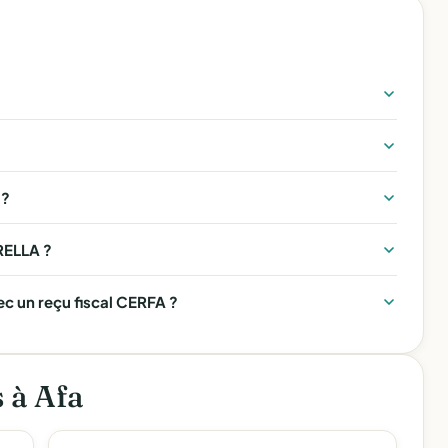
 ?
RELLA ?
 un reçu fiscal CERFA ?
s à Afa