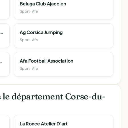
Beluga Club Ajaccien
Sport · Afa
Adoc ( Association Pour Le Developpement De L'oncologie En Corse )
Ag Corsica Jumping
Sport · Afa
tifiques Et Informatiques De La Toponymie Corse (Cesit-Corsica)
Afa Football Association
Sport · Afa
s le département Corse-du-
La Ronce Atelier D'art