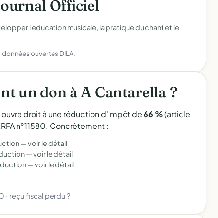
Journal Officiel
elopper l education musicale, la pratique du chant et le
), données ouvertes DILA.
t un don à A Cantarella ?
l ouvre droit à une réduction d'impôt de
66 %
(article
 CERFA n°11580. Concrètement :
uction —
voir le détail
éduction —
voir le détail
éduction —
voir le détail
80
·
reçu fiscal perdu ?