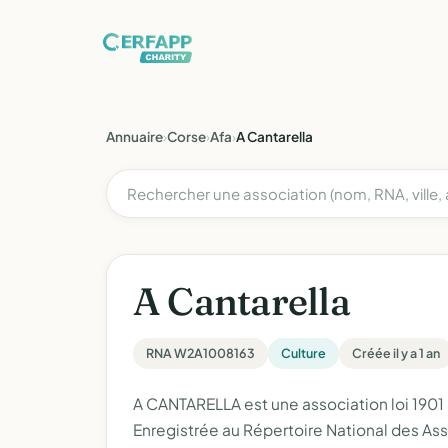
Annuaire
›
Corse
›
Afa
›
A Cantarella
A Cantarella
RNA W2A1008163
Culture
Créée il y a 1 an
A CANTARELLA est une association loi 1901 
Enregistrée au Répertoire National des As