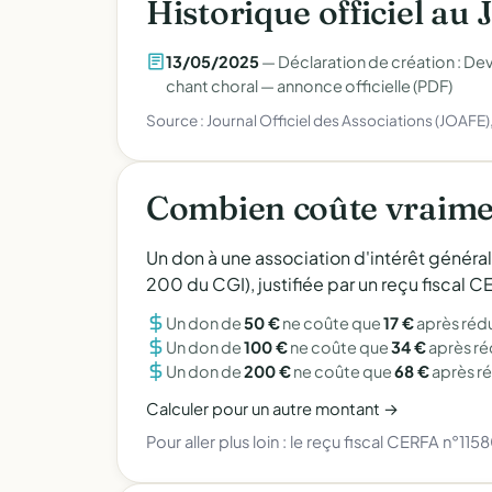
Historique officiel au 
13/05/2025
— Déclaration de création : Dev
chant choral —
annonce officielle (PDF)
Source : Journal Officiel des Associations (JOAFE
Combien coûte vraimen
Un don à une association d'intérêt généra
200 du CGI), justifiée par un reçu fiscal
Un don de
50 €
ne coûte que
17 €
après réd
Un don de
100 €
ne coûte que
34 €
après r
Un don de
200 €
ne coûte que
68 €
après r
Calculer pour un autre montant →
Pour aller plus loin :
le reçu fiscal CERFA n°115