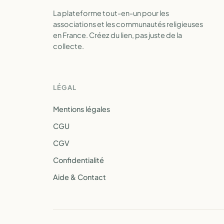
La plateforme tout-en-un pour les
associations et les communautés religieuses
en France. Créez du lien, pas juste de la
collecte.
LÉGAL
Mentions légales
CGU
CGV
Confidentialité
Aide & Contact