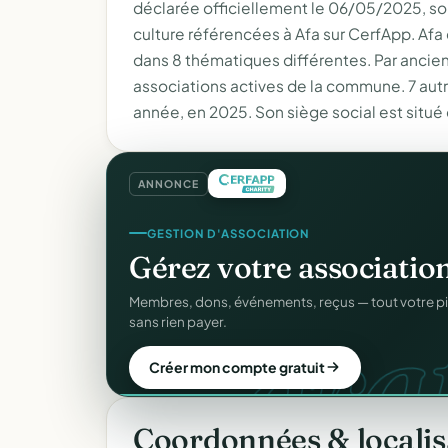
déclarée officiellement le 06/05/2025, soit i
culture référencées à Afa sur CerfApp. Afa
dans 8 thématiques différentes. Par ancien
associations actives de la commune. 7 aut
année, en 2025. Son siège social est situ
ANNONCE
SITE WEB
GESTION D'ASSOCIATION
Votre site web d'associ
Gérez votre associatio
gra
Une page publique élégante et un site de collecte, 
Membres, dons, événements, reçus — tout votre p
Sans webmaster.
sans rien payer.
Créer mon site gratuit
Créer mon compte gratuit
Coordonnées & localis