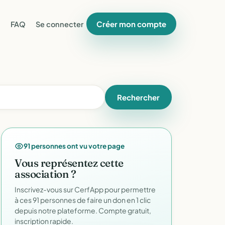
Créer mon compte
FAQ
Se connecter
Rechercher
91 personnes ont vu votre page
Vous représentez cette
association ?
Inscrivez-vous sur CerfApp pour permettre
à ces 91 personnes de faire un don en 1 clic
depuis notre plateforme. Compte gratuit,
inscription rapide.