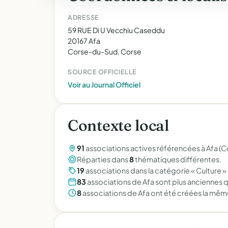
ADRESSE
59 RUE Di U Vecchiu Caseddu
20167 Afa
Corse-du-Sud, Corse
SOURCE OFFICIELLE
Voir au Journal Officiel
Contexte local
91
associations actives référencées à Afa (
Réparties dans
8
thématiques différentes.
19
associations dans la catégorie « Culture » 
83
associations de Afa sont plus anciennes q
8
associations de Afa ont été créées la mêm