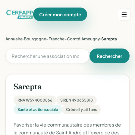
Créer mon compte
Annuaire
›
Bourgogne-Franche-Comté
›
Ameugny
›
Sarepta
Rechercher
Sarepta
RNA W594000866
SIREN 490655818
Santé et action sociale
Créée il y a 51 ans
Favoriser la vie communautaire des membres de
la communauté de Saint André et l'exercice des