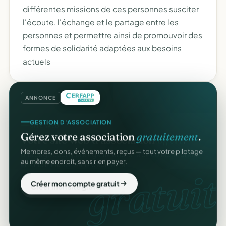
différentes missions de ces personnes susciter
l'écoute, l'échange et le partage entre les
personnes et permettre ainsi de promouvoir des
formes de solidarité adaptées aux besoins
actuels
ANNONCE
GESTION D'ASSOCIATION
Gérez votre association
gratuitement
.
Membres, dons, événements, reçus — tout votre pilotage
au même endroit, sans rien payer.
gratuit.
Créer mon compte gratuit