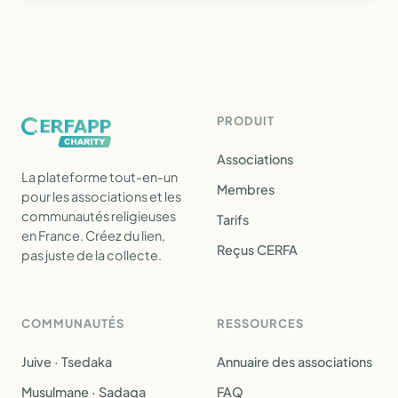
PRODUIT
Associations
La plateforme tout-en-un
Membres
pour les associations et les
communautés religieuses
Tarifs
en France. Créez du lien,
Reçus CERFA
pas juste de la collecte.
COMMUNAUTÉS
RESSOURCES
Juive · Tsedaka
Annuaire des associations
Musulmane · Sadaqa
FAQ