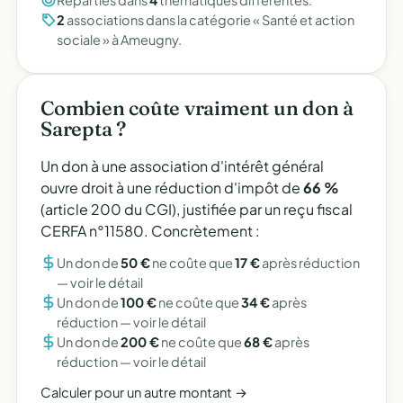
Réparties dans
4
thématiques différentes.
2
associations dans la catégorie « Santé et action
sociale » à Ameugny.
Combien coûte vraiment un don à
Sarepta ?
Un don à une association d'intérêt général
ouvre droit à une réduction d'impôt de
66 %
(article 200 du CGI), justifiée par un reçu fiscal
CERFA n°11580. Concrètement :
Un don de
50 €
ne coûte que
17 €
après réduction
—
voir le détail
Un don de
100 €
ne coûte que
34 €
après
réduction —
voir le détail
Un don de
200 €
ne coûte que
68 €
après
réduction —
voir le détail
Calculer pour un autre montant →