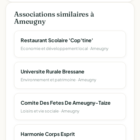
Associations similaires à
Ameugny
Restaurant Scolaire 'Cop'tine'
Economie et développement local · Ameugny
Universite Rurale Bressane
Environnement et patrimoine · Ameugny
Comite Des Fetes De Ameugny-Taize
Loisirs et vie sociale · Ameugny
Harmonie Corps Esprit