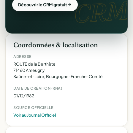
CRM.
Découvrir le CRM gratuit
Coordonnées & localisation
ADRESSE
ROUTE de la Berthète
71460 Ameugny
Saône-et-Loire, Bourgogne-Franche-Comté
DATE DE CRÉATION (RNA)
01/12/1982
SOURCE OFFICIELLE
Voir au Journal Officiel