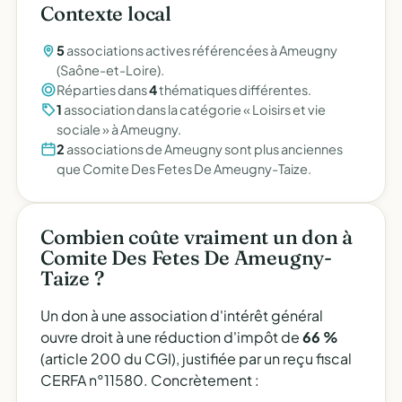
Contexte local
5
associations actives référencées à Ameugny
(Saône-et-Loire).
Réparties dans
4
thématiques différentes.
1
association dans la catégorie « Loisirs et vie
sociale » à Ameugny.
2
associations de Ameugny sont plus anciennes
que Comite Des Fetes De Ameugny-Taize.
Combien coûte vraiment un don à
Comite Des Fetes De Ameugny-
Taize ?
Un don à une association d'intérêt général
ouvre droit à une réduction d'impôt de
66 %
(article 200 du CGI), justifiée par un reçu fiscal
CERFA n°11580. Concrètement :