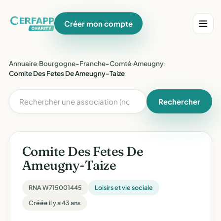
Créer mon compte
Annuaire
›
Bourgogne-Franche-Comté
›
Ameugny
›
Comite Des Fetes De Ameugny-Taize
Rechercher
Comite Des Fetes De
Ameugny-Taize
RNA W715001445
Loisirs et vie sociale
Créée il y a 43 ans