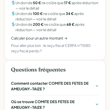
Un don de
50 €
ne coûte que
17 €
après réduction
—
voir le détail
Un don de
100 €
ne coûte que
34 €
après
réduction —
voir le détail
Un don de
200 €
ne coûte que
68 €
après
réduction —
voir le détail
Calculer pour un autre montant →
Pour aller plus loin :
le reçu fiscal CERFA n°11580
·
reçu fiscal perdu ?
Questions fréquentes
Comment contacter COMITE DES FETES DE
AMEUGNY-TAIZE ?
Où se trouve COMITE DES FETES DE
AMEUGNY-TAIZE ?