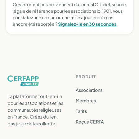
Ces informations proviennent du Journal Officiel, source
légale de référence pour les associations loi 1901. Vous
constatez une erreur, ou une mise à jour qui n'a pas
encore été reportée ?
Signalez-le en 30 secondes
.
PRODUIT
Associations
La plateforme tout-en-un
Membres
pour les associations et les
communautés religieuses
Tarifs
en France. Créez du lien,
Reçus CERFA
pas juste de la collecte.