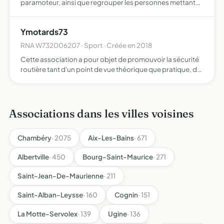
paramoteur, ainsi que regrouper les personnes mettant
en commun leurs connaissances ou leurs activités
aéronautiques liées à l'ULM gérer les terrains de
Ymotards73
décollage…
RNA W732006207 · Sport · Créée en 2018
Cette association a pour objet de promouvoir la sécurité
routière tant d'un point de vue théorique que pratique, de
prévenir le risque routier en entreprise et pour les
particuliers, de perfectionner les pratiques en et h…
Associations dans les villes voisines
Chambéry
· 2075
Aix-Les-Bains
· 671
Albertville
· 450
Bourg-Saint-Maurice
· 271
Saint-Jean-De-Maurienne
· 211
Saint-Alban-Leysse
· 160
Cognin
· 151
La Motte-Servolex
· 139
Ugine
· 136