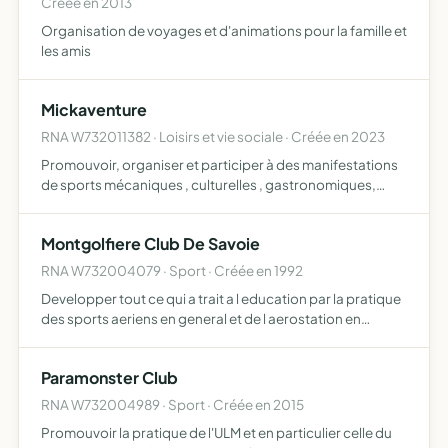
Créée en 2013
Organisation de voyages et d'animations pour la famille et
les amis
Mickaventure
RNA W732011382 · Loisirs et vie sociale · Créée en 2023
Promouvoir, organiser et participer à des manifestations
de sports mécaniques , culturelles , gastronomiques,
festives, divers les fonds récoltés via des dons, des
locations, des services, du sponsoring permettrons de
Montgolfiere Club De Savoie
par…
RNA W732004079 · Sport · Créée en 1992
Developper tout ce qui a trait a l education par la pratique
des sports aeriens en general et de l aerostation en
particulier
Paramonster Club
RNA W732004989 · Sport · Créée en 2015
Promouvoir la pratique de l'ULM et en particulier celle du