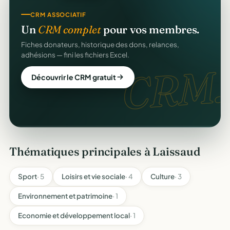
SITE WEB
CRM ASSOCIATIF
Votre site web d'association
offert
.
Un
CRM complet
pour vos membres.
Une page publique élégante et un site de collecte, prêts
Fiches donateurs, historique des dons, relances,
en cinq minutes. Sans webmaster.
adhésions — fini les fichiers Excel.
web
CRM.
Créer mon site gratuit
Découvrir le CRM gratuit
Thématiques principales à Laissaud
Sport
· 5
Loisirs et vie sociale
· 4
Culture
· 3
Environnement et patrimoine
· 1
Economie et développement local
· 1