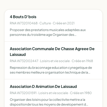
4 Bouts D'bois
RNA W732010468 · Culture · Créée en 2021
Proposer des prestations musicales adaptées aux
personnes du troisième age Organiser des
manifestations musicales et culturelles en collaboration
avec des établissements publiques et privés (maisons de
Association Communale De Chasse Agreee De
retraites, Ecoles, …
Laissaud
RNA W732002447 · Loisirs et vie sociale · Créée en 1968
Repression du braconnage education cynegetique de
ses membres meilleure organisation technique de la
chasse.
Association D Animation De Laissaud
RNA W732001591 · Loisirs et vie sociale · Créée en 1980
Organiser des loisirs pour la collectivite mettre a la
dispositionde tous les moyens de developement d