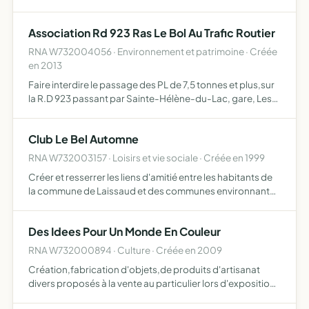
activites educatives socialeset recreatives.
Association Rd 923 Ras Le Bol Au Trafic Routier
RNA W732004056 · Environnement et patrimoine · Créée
en 2013
Faire interdire le passage des PL de 7,5 tonnes et plus,sur
la R.D 923 passant par Sainte-Hélène-du-Lac, gare, Les
Molettes, Laissaud, Villard-Benoît, et par la rue du Granier
de Pontcharra, faire respecter,la vitesse de …
Club Le Bel Automne
RNA W732003157 · Loisirs et vie sociale · Créée en 1999
Créer et resserrer les liens d'amitié entre les habitants de
la commune de Laissaud et des communes environnantes
et extérieures
Des Idees Pour Un Monde En Couleur
RNA W732000894 · Culture · Créée en 2009
Création,fabrication d'objets,de produits d'artisanat
divers proposés à la vente au particulier lors d'exposition
ou de diverses manifestations vente de service à titre