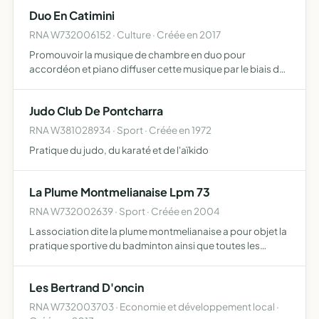
individuel ou collectif organisation de stages ou d'…
Duo En Catimini
RNA W732006152 · Culture · Créée en 2017
Promouvoir la musique de chambre en duo pour
accordéon et piano diffuser cette musique par le biais de
divers répertoires allant du baroque au contemporain
Judo Club De Pontcharra
RNA W381028934 · Sport · Créée en 1972
Pratique du judo, du karaté et de l'aïkido
La Plume Montmelianaise Lpm 73
RNA W732002639 · Sport · Créée en 2004
L association dite la plume montmelianaise a pour objet la
pratique sportive du badminton ainsi que toutes les
actions propres a la promotion et a la valorisation
Les Bertrand D'oncin
RNA W732003703 · Economie et développement local ·