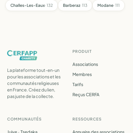
Challes-Les-Eaux
· 132
Barberaz
· 113
Modane
· 111
PRODUIT
Associations
La plateforme tout-en-un
Membres
pour les associations et les
communautés religieuses
Tarifs
en France. Créez du lien,
Reçus CERFA
pas juste de la collecte.
COMMUNAUTÉS
RESSOURCES
Juive · Tsedaka
Annuaire des associations