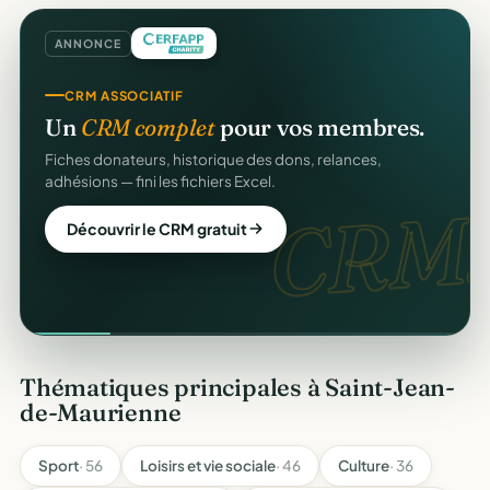
ANNONCE
CRM ASSOCIATIF
Un
CRM complet
pour vos membres.
Fiches donateurs, historique des dons, relances,
adhésions — fini les fichiers Excel.
CRM.
Découvrir le CRM gratuit
Thématiques principales à Saint-Jean-
de-Maurienne
Sport
· 56
Loisirs et vie sociale
· 46
Culture
· 36