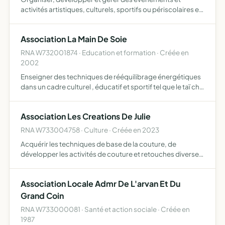
activités artistiques, culturels, sportifs ou périscolaires en
faveur de l'enfance et de l'adolescence organiser des
accueils de loisirs ou séjours de vacances avec ou sans…
Association La Main De Soie
RNA W732001874 · Education et formation · Créée en
2002
Enseigner des techniques de rééquilibrage énergétiques
dans un cadre culturel , éducatif et sportif tel que le taï chi
chuan, le qi gong, le massage chinois et disciplines
associées organiser des stages et conférences par…
Association Les Creations De Julie
RNA W733004758 · Culture · Créée en 2023
Acquérir les techniques de base de la couture, de
développer les activités de couture et retouches diverses
permettre aux adultes et adolescents d'acquérir la
maîtrise et la prise en main d'une machine à coudre et
Association Locale Admr De L'arvan Et Du
matérie…
Grand Coin
RNA W733000081 · Santé et action sociale · Créée en
1987