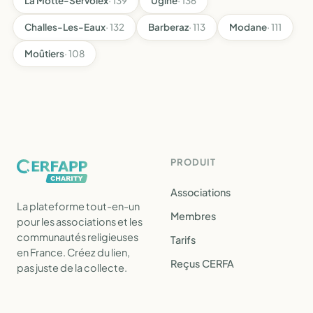
La Motte-Servolex
· 139
Ugine
· 136
Challes-Les-Eaux
· 132
Barberaz
· 113
Modane
· 111
Moûtiers
· 108
PRODUIT
Associations
La plateforme tout-en-un
Membres
pour les associations et les
communautés religieuses
Tarifs
en France. Créez du lien,
Reçus CERFA
pas juste de la collecte.