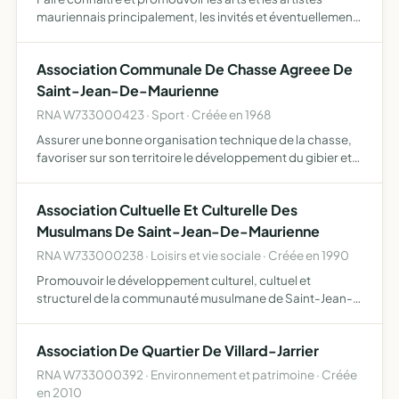
mauriennais principalement, les invités et éventuellement
les artistes extérieurs
Association Communale De Chasse Agreee De
Saint-Jean-De-Maurienne
RNA W733000423 · Sport · Créée en 1968
Assurer une bonne organisation technique de la chasse,
favoriser sur son territoire le développement du gibier et
de la faune sauvage dans le respect d'un véritable
équilibre agro-sylvo-cynégétique, l'éducation
Association Cultuelle Et Culturelle Des
cynégétiqu…
Musulmans De Saint-Jean-De-Maurienne
RNA W733000238 · Loisirs et vie sociale · Créée en 1990
Promouvoir le développement culturel, cultuel et
structurel de la communauté musulmane de Saint-Jean-
de-Maurienne et de ses environs organiser des
manifestations à caractères cultuels et culturels
Association De Quartier De Villard-Jarrier
sensibiliser le public à…
RNA W733000392 · Environnement et patrimoine · Créée
en 2010