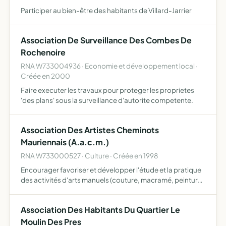
Participer au bien-être des habitants de Villard-Jarrier
Association De Surveillance Des Combes De
Rochenoire
RNA W733004936 · Economie et développement local ·
Créée en 2000
Faire executer les travaux pour proteger les proprietes
'des plans' sous la surveillance d'autorite competente.
Association Des Artistes Cheminots
Mauriennais (A.a.c.m.)
RNA W733000527 · Culture · Créée en 1998
Encourager favoriser et développer l'étude et la pratique
des activités d'arts manuels (couture, macramé, peinture
sur soie, gravure sur verre, pâte à sel, décoration, etc)
parmi les cheminots et leurs familles et resserr…
Association Des Habitants Du Quartier Le
Moulin Des Pres