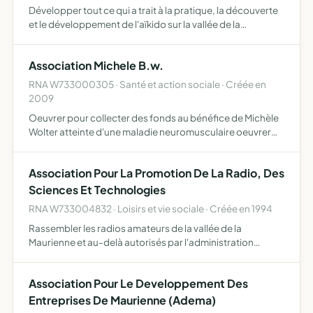
Développer tout ce qui a trait à la pratique, la découverte
et le développement de l'aïkido sur la vallée de la
Maurienne
Association Michele B.w.
RNA W733000305 · Santé et action sociale · Créée en
2009
Oeuvrer pour collecter des fonds au bénéfice de Michèle
Wolter atteinte d'une maladie neuromusculaire oeuvrer
pour faciliter son quotidien, par l'acquisition de matériels
spécialisés oeuvrer pour lui permettre de se rendr…
Association Pour La Promotion De La Radio, Des
Sciences Et Technologies
RNA W733004832 · Loisirs et vie sociale · Créée en 1994
Rassembler les radios amateurs de la vallée de la
Maurienne et au-delà autorisés par l'administration
conformément à la loi rassembler les écouteurs d'ondes
courtes dites SWL et autres opérateurs radio en vue de les
Association Pour Le Developpement Des
prépa…
Entreprises De Maurienne (Adema)