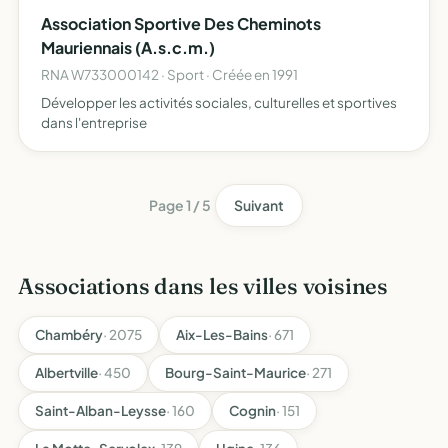
membres adhérents afin de permettre une meilleure
Association Sportive Des Cheminots
approch…
Mauriennais (A.s.c.m.)
RNA W733000142 · Sport · Créée en 1991
Développer les activités sociales, culturelles et sportives
dans l'entreprise
Page 1 / 5
Suivant
Associations dans les villes voisines
Chambéry
· 2075
Aix-Les-Bains
· 671
Albertville
· 450
Bourg-Saint-Maurice
· 271
Saint-Alban-Leysse
· 160
Cognin
· 151