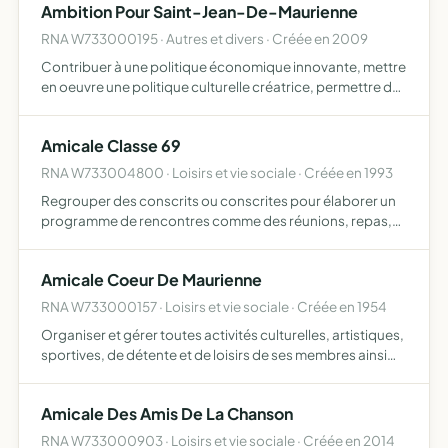
Ambition Pour Saint-Jean-De-Maurienne
culturel, associat…
RNA W733000195 · Autres et divers · Créée en 2009
Contribuer à une politique économique innovante, mettre
en oeuvre une politique culturelle créatrice, permettre de
créer les conditions d'une vie démocratique exemplaire,
en apportant ses conseils, ses suggestions et ses …
Amicale Classe 69
RNA W733004800 · Loisirs et vie sociale · Créée en 1993
Regrouper des conscrits ou conscrites pour élaborer un
programme de rencontres comme des réunions, repas,
sorties et voyages
Amicale Coeur De Maurienne
RNA W733000157 · Loisirs et vie sociale · Créée en 1954
Organiser et gérer toutes activités culturelles, artistiques,
sportives, de détente et de loisirs de ses membres ainsi
que les commandes de produits divers proposées
permettre de créer le lien entre les agents
Amicale Des Amis De La Chanson
RNA W733000903 · Loisirs et vie sociale · Créée en 2014