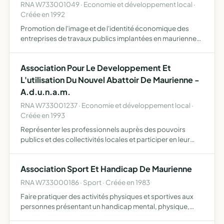
RNA W733001049 · Economie et développement local ·
Créée en 1992
Promotion de l'image et de l'identité économique des
entreprises de travaux publics implantées en maurienne
notamment dans la perspective des grands travaux, afin
de mettre en oeuvre et développer les ressources
Association Pour Le Developpement Et
économiqu…
L'utilisation Du Nouvel Abattoir De Maurienne -
A.d.u.n.a.m.
RNA W733001237 · Economie et développement local ·
Créée en 1993
Représenter les professionnels auprès des pouvoirs
publics et des collectivités locales et participer en leur
nom à tous organismes mis en place ou à mettre en place
en vue de la promotion des filières viandes de Maurienn…
Association Sport Et Handicap De Maurienne
RNA W733000186 · Sport · Créée en 1983
Faire pratiquer des activités physiques et sportives aux
personnes présentant un handicap mental, physique,
visuel, auditif développer des liens d'amitié entre ses