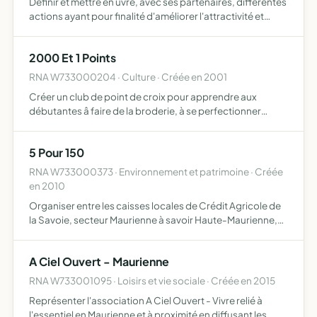
Définir et mettre en uvre, avec ses partenaires, différentes
actions ayant pour finalité d'améliorer l'attractivité et
l'image de la Maurienne en promouvant son patrimoine,
naturel et culturel, ainsi que ses différentes a…
2000 Et 1 Points
RNA W733000204 · Culture · Créée en 2001
Créer un club de point de croix pour apprendre aux
débutantes â faire de la broderie, à se perfectionner
grâce aux autres membres, à échanger des modèles, et
correspondre avec d'autres clubs
5 Pour 150
RNA W733000373 · Environnement et patrimoine · Créée
en 2010
Organiser entre les caisses locales de Crédit Agricole de
la Savoie, secteur Maurienne à savoir Haute-Maurienne,
Saint-Michel-de-Maurienne, Saint-Jean-de-Maurienne,
La Chambre et Aiguebelle, des animations sur le thème
A Ciel Ouvert - Maurienne
du…
RNA W733001095 · Loisirs et vie sociale · Créée en 2015
Représenter l'association A Ciel Ouvert - Vivre relié à
l'essentiel en Maurienne et à proximité en diffusant les