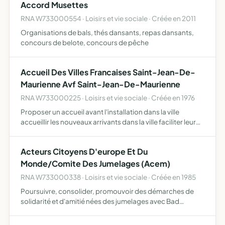
Accord Musettes
RNA W733000554 · Loisirs et vie sociale · Créée en 2011
Organisations de bals, thés dansants, repas dansants,
concours de belote, concours de pêche
Accueil Des Villes Francaises Saint-Jean-De-
Maurienne Avf Saint-Jean-De-Maurienne
RNA W733000225 · Loisirs et vie sociale · Créée en 1976
Proposer un accueil avant l'installation dans la ville
accueillir les nouveaux arrivants dans la ville faciliter leur
adaptation par la création d'un tissu relationnel
contribuer à la mise en valeur de la qualité de la vi…
Acteurs Citoyens D'europe Et Du
Monde/Comite Des Jumelages (Acem)
RNA W733000338 · Loisirs et vie sociale · Créée en 1985
Poursuivre, consolider, promouvoir des démarches de
solidarité et d'amitié nées des jumelages avec Bad
Wildungen-Allemagne, Dzolo-Togo, Tessalit-Mali,
Giaveno-Italie organiser , développer tous échanges