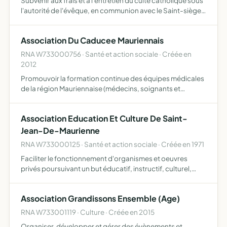
Subvenir aux frais et à l'entretien du culte catholique sous
l'autorité de l'évêque, en communion avec le Saint-siège,
et conformement â la constitution de l'église catholique
Association Du Caducee Mauriennais
RNA W733000756 · Santé et action sociale · Créée en
2012
Promouvoir la formation continue des équipes médicales
de la région Mauriennaise (médecins, soignants et
administratifs) développer des liens pédagogiques avec
des structures médicales françaises ou étrangères
Association Education Et Culture De Saint-
Jean-De-Maurienne
RNA W733000125 · Santé et action sociale · Créée en 1971
Faciliter le fonctionnement d'organismes et oeuvres
privés poursuivant un but éducatif, instructif, culturel,
social ou charitable, notamment en mettant à leur
disposition les immeubles qui leur sont nécessaires, aider
Association Grandissons Ensemble (Age)
fi…
RNA W733001119 · Culture · Créée en 2015
Organiser, développer et gérer des évènements et