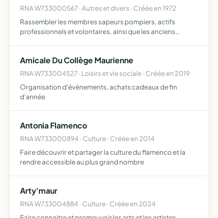
RNA W733000567 · Autres et divers · Créée en 1972
Rassembler les membres sapeurs pompiers, actifs
professionnels et volontaires, ainsi que les anciens
sapeurs pompiers aux fins de lier et fédérer les membres
adhérents, organiser des manifestations de loisirs,
Amicale Du Collège Maurienne
festivités …
RNA W733004527 · Loisirs et vie sociale · Créée en 2019
Organisation d'événements, achats cadeaux de fin
d'année
Antonia Flamenco
RNA W733000894 · Culture · Créée en 2014
Faire découvrir et partager la culture du flamenco et la
rendre accessible au plus grand nombre
Arty'maur
RNA W733004884 · Culture · Créée en 2024
Faire connaitre et promouvoir les arts et les artistes