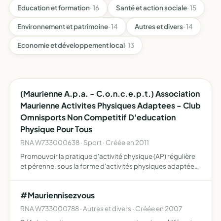
Education et formation
· 16
Santé et action sociale
· 15
Environnement et patrimoine
· 14
Autres et divers
· 14
Economie et développement local
· 13
(Maurienne A.p.a. - C.o.n.c.e.p.t.) Association
Maurienne Activites Physiques Adaptees - Club
Omnisports Non Competitif D'education
Physique Pour Tous
RNA W733000638 · Sport · Créée en 2011
Promouvoir la pratique d'activité physique (AP) régulière
et pérenne, sous la forme d'activités physiques adaptées
(A.P.A.), encadrées par des professionnels améliorer la
qualité de vie des adhérents atteints de maladies …
#Mauriennisezvous
RNA W733000788 · Autres et divers · Créée en 2007