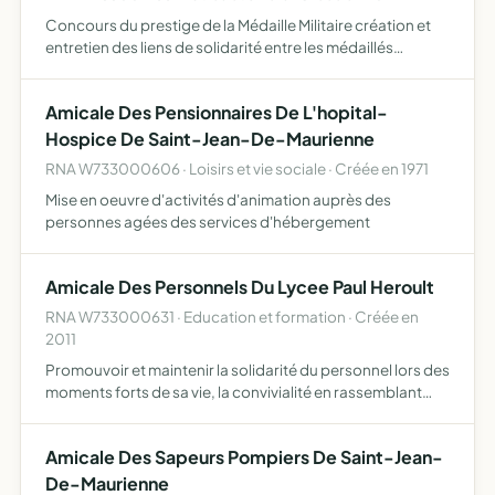
Concours du prestige de la Médaille Militaire création et
entretien des liens de solidarité entre les médaillés
assistance aux veuves de médaillés admission de
l'adhésion de membres non titulaires de la Médaille
Amicale Des Pensionnaires De L'hopital-
Militaire…
Hospice De Saint-Jean-De-Maurienne
RNA W733000606 · Loisirs et vie sociale · Créée en 1971
Mise en oeuvre d'activités d'animation auprès des
personnes agées des services d'hébergement
Amicale Des Personnels Du Lycee Paul Heroult
RNA W733000631 · Education et formation · Créée en
2011
Promouvoir et maintenir la solidarité du personnel lors des
moments forts de sa vie, la convivialité en rassemblant
tous les personnels travaillant ou ayant travaillé au lycée
Paul Héroult
Amicale Des Sapeurs Pompiers De Saint-Jean-
De-Maurienne