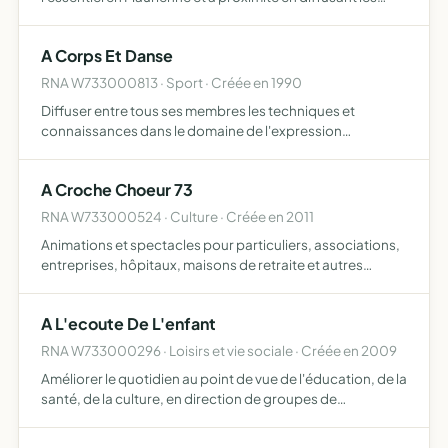
valeurs et en y multipliant les actions étudier et
transmettre les sagesses du monde pour un
A Corps Et Danse
développement d…
RNA W733000813 · Sport · Créée en 1990
Diffuser entre tous ses membres les techniques et
connaissances dans le domaine de l'expression
gymnique et les disciplines associées, dont la danse
A Croche Choeur 73
RNA W733000524 · Culture · Créée en 2011
Animations et spectacles pour particuliers, associations,
entreprises, hôpitaux, maisons de retraite et autres
structures
A L'ecoute De L'enfant
RNA W733000296 · Loisirs et vie sociale · Créée en 2009
Améliorer le quotidien au point de vue de l'éducation, de la
santé, de la culture, en direction de groupes de
personnes (écoles, dispensaires, par exemple) organiser
et développer les échanges culturels et associatifs