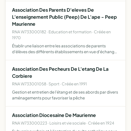
Association Des Parents D'eleves De
L'enseignement Public (Peep) De L'ape - Peep
Maurienne
RNA W733000182 · Education et formation · Créée en
1970
Établir une liaison entre les associations de parents
d'élèves des différents établissements en vue d'échanger
des informations et de se concerter pour des actions
communes gérer des services communs dans l'intérêt de
Association Des Pecheurs De L'etang De La
plu…
Corbiere
RNA W733001058 · Sport · Créée en 1991
Gestion et entretien de l'étang et de ses abords par divers
aménagements pour favoriser la pêche
Association Diocesaine De Maurienne
RNA W733000223 · Loisirs et vie sociale · Créée en 1924