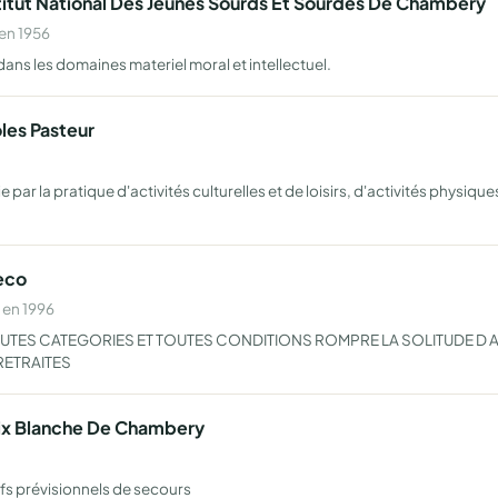
stitut National Des Jeunes Sourds Et Sourdes De Chambery
en 1956
ans les domaines materiel moral et intellectuel.
les Pasteur
 par la pratique d'activités culturelles et de loisirs, d'activités physiqu
reco
 en 1996
TOUTES CATEGORIES ET TOUTES CONDITIONS ROMPRE LA SOLITUDE D
RETRAITES
oix Blanche De Chambery
fs prévisionnels de secours