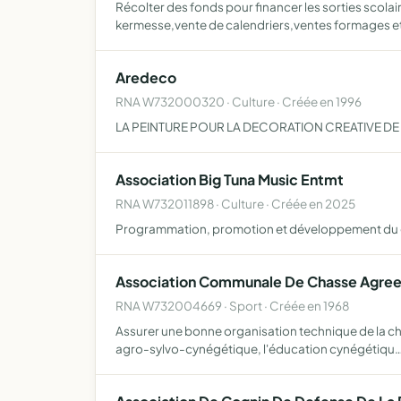
Récolter des fonds pour financer les sorties scolai
kermesse,vente de calendriers,ventes formages e
Aredeco
RNA W732000320 · Culture · Créée en 1996
LA PEINTURE POUR LA DECORATION CREATIVE DE 
Association Big Tuna Music Entmt
RNA W732011898 · Culture · Créée en 2025
Programmation, promotion et développement du 
Association Communale De Chasse Agree
RNA W732004669 · Sport · Créée en 1968
Assurer une bonne organisation technique de la chas
agro-sylvo-cynégétique, l'éducation cynégétiqu