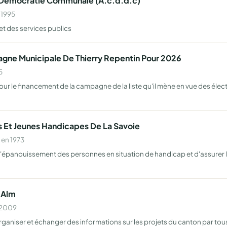
 Democratie Communale (A.c.d.d.c)
 1995
et des services publics
gne Municipale De Thierry Repentin Pour 2026
5
ur le financement de la campagne de la liste qu'il mène en vue des éle
 Et Jeunes Handicapes De La Savoie
 en 1973
 l'épanouissement des personnes en situation de handicap et d'assurer l
2Alm
n 2009
rganiser et échanger des informations sur les projets du canton par to