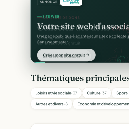
ANNONCE
SITE WEB
Votre site web d'associ
Une page publique élégante et un site de collecte, 
Sans webmaster.
Créer mon site gratuit
Thématiques principale
Loisirs et vie sociale
· 37
Culture
· 37
Sport
·
Autres et divers
· 8
Economie et développement