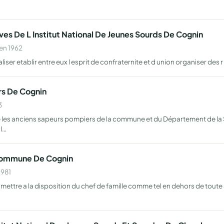
ves De L Institut National De Jeunes Sourds De Cognin
en 1962
ser etablir entre eux l esprit de confraternite et d union organiser des r
rs De Cognin
3
tre les anciens sapeurs pompiers de la commune et du Département de la
al…
 Commune De Cognin
1981
ettre a la disposition du chef de famille comme tel en dehors de toute 