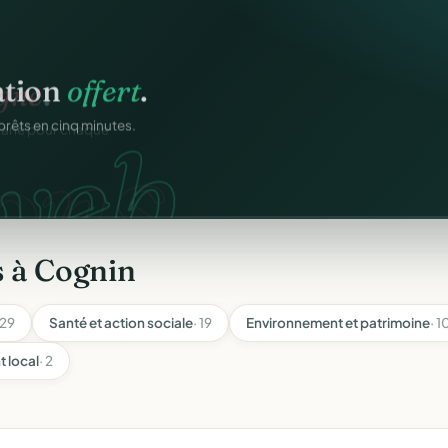
ation
offert
.
web.
prêts en cinq minutes.
s à Cognin
 29
Santé et action sociale
· 19
Environnement et patrimoine
· 1
 local
· 2