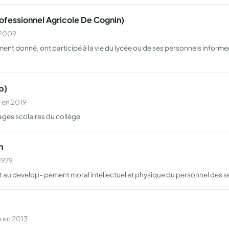
ofessionnel Agricole De Cognin)
n 2009
ment donné, ont participé à la vie du lycée ou de ses personnels informer
b)
 en 2019
yages scolaires du collège
n
1979
ant au develop- pement moral intellectuel et physique du personnel des 
 en 2013