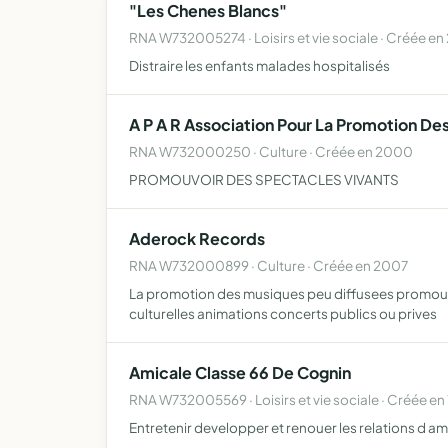
"Les Chenes Blancs"
RNA W732005274 · Loisirs et vie sociale · Créée en
Distraire les enfants malades hospitalisés
A P A R Association Pour La Promotion Des
RNA W732000250 · Culture · Créée en 2000
PROMOUVOIR DES SPECTACLES VIVANTS
Aderock Records
RNA W732000899 · Culture · Créée en 2007
La promotion des musiques peu diffusees promouv
culturelles animations concerts publics ou prives
Amicale Classe 66 De Cognin
RNA W732005569 · Loisirs et vie sociale · Créée en
Entretenir developper et renouer les relations d am