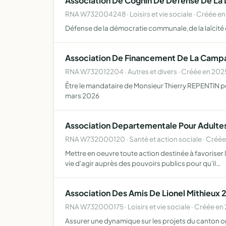
Association De Cognin De Defense De La
RNA W732004248 · Loisirs et vie sociale · Créée en
Défense de la démocratie communale,de la laïcité 
Association De Financement De La Campa
RNA W732012204 · Autres et divers · Créée en 202
Être le mandataire de Monsieur Thierry REPENTIN po
mars 2026
Association Departementale Pour Adultes
RNA W732000120 · Santé et action sociale · Créée
Mettre en oeuvre toute action destinée à favoriser
vie d'agir auprès des pouvoirs publics pour qu'il…
Association Des Amis De Lionel Mithieux 
RNA W732000175 · Loisirs et vie sociale · Créée e
Assurer une dynamique sur les projets du canton o