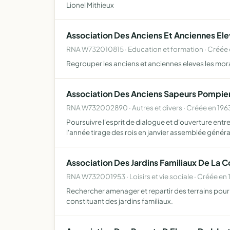
Lionel Mithieux
Association Des Anciens Et Anciennes Ele
RNA W732010815 · Education et formation · Créée 
Regrouper les anciens et anciennes eleves les morali
Association Des Anciens Sapeurs Pompie
RNA W732002890 · Autres et divers · Créée en 196
Poursuivre l'esprit de dialogue et d'ouverture en
l'année tirage des rois en janvier assemblée génér
Association Des Jardins Familiaux De La
RNA W732001953 · Loisirs et vie sociale · Créée en 
Rechercher amenager et repartir des terrains pour m
constituant des jardins familiaux.