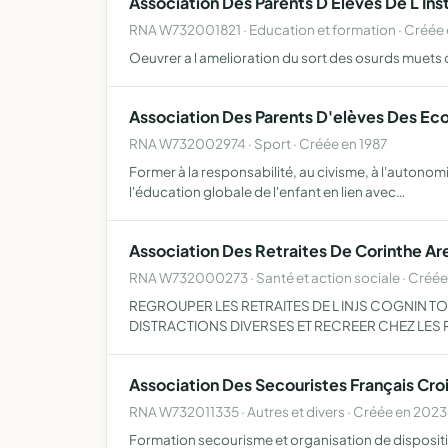
Association Des Parents D Eleves De L In
RNA W732001821 · Education et formation · Créée 
Oeuvrer a l amelioration du sort des osurds muets d
Association Des Parents D'elèves Des Eco
RNA W732002974 · Sport · Créée en 1987
Former à la responsabilité, au civisme, à l'autonomie
l'éducation globale de l'enfant en lien avec…
Association Des Retraites De Corinthe A
RNA W732000273 · Santé et action sociale · Créée
REGROUPER LES RETRAITES DE L INJS COGNIN 
DISTRACTIONS DIVERSES ET RECREER CHEZ LES 
Association Des Secouristes Français Cr
RNA W732011335 · Autres et divers · Créée en 2023
Formation secourisme et organisation de dispositi