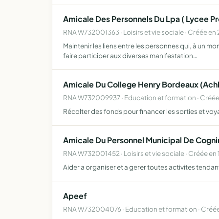
Amicale Des Personnels Du Lpa ( Lycee Pr
RNA W732001363 · Loisirs et vie sociale · Créée e
Maintenir les liens entre les personnes qui, à un mo
faire participer aux diverses manifestation…
Amicale Du College Henry Bordeaux (Ach
RNA W732009937 · Education et formation · Créée
Récolter des fonds pour financer les sorties et vo
Amicale Du Personnel Municipal De Cogni
RNA W732001452 · Loisirs et vie sociale · Créée en 
Aider a organiser et a gerer toutes activites tend
Apeef
RNA W732004076 · Education et formation · Créée