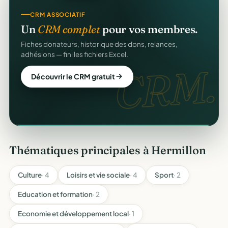
COLLECTE DE DONS
CRM ASSOCIATIF
Collectez des dons
en ligne
.
Un
CRM complet
pour vos membres.
Campagnes, paiement sécurisé, reçu fiscal instantané
Fiches donateurs, historique des dons, relances,
pour chaque donateur. 100 % gratuit.
adhésions — fini les fichiers Excel.
dons
CRM.
Lancer ma collecte
Découvrir le CRM gratuit
Thématiques principales à Hermillon
Culture
· 4
Loisirs et vie sociale
· 4
Sport
· 2
Education et formation
· 2
Economie et développement local
· 1