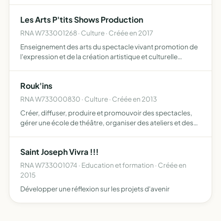
Les Arts P'tits Shows Production
RNA W733001268 · Culture · Créée en 2017
Enseignement des arts du spectacle vivant promotion de
l'expression et de la création artistique et culturelle
production et organisation de manifestations artistiques
et culturelles, et tous objets similaires, connexes o…
Rouk'ins
RNA W733000830 · Culture · Créée en 2013
Créer, diffuser, produire et promouvoir des spectacles,
gérer une école de théâtre, organiser des ateliers et des
stages pluridisciplinaires dans le domaine du spectacle
pour tous les âges, réaliser, éditer et diffuser de…
Saint Joseph Vivra !!!
RNA W733001074 · Education et formation · Créée en
2015
Développer une réflexion sur les projets d'avenir