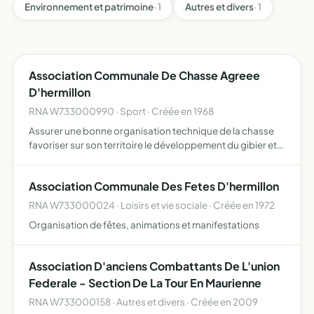
Environnement et patrimoine
· 1
Autres et divers
· 1
Association Communale De Chasse Agreee
D'hermillon
RNA W733000990 · Sport · Créée en 1968
Assurer une bonne organisation technique de la chasse
favoriser sur son territoire le développement du gibier et
de la faune sauvage dans le respect d'un véritable
équilibre agro-sylvo-cynégétique, l'éducation
Association Communale Des Fetes D'hermillon
cynégétique…
RNA W733000024 · Loisirs et vie sociale · Créée en 1972
Organisation de fêtes, animations et manifestations
Association D'anciens Combattants De L'union
Federale - Section De La Tour En Maurienne
RNA W733000158 · Autres et divers · Créée en 2009