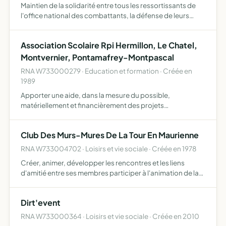
Maintien de la solidarité entre tous les ressortissants de
l'office national des combattants, la défense de leurs
intérêts moraux et matériels et la mise en oeuvre de tous
les moyens propres à faire connaître le vrai visa…
Association Scolaire Rpi Hermillon, Le Chatel,
Montvernier, Pontamafrey-Montpascal
RNA W733000279 · Education et formation · Créée en
1989
Apporter une aide, dans la mesure du possible,
matériellement et financièrement des projets
pédagogiques et culturels des écoles du regroupement
pédagogique intercommunal d'Hermillon, Le Châtel,
Club Des Murs-Mures De La Tour En Maurienne
Montvernier, Pontamafrey-M…
RNA W733004702 · Loisirs et vie sociale · Créée en 1978
Créer, animer, développer les rencontres et les liens
d'amitié entre ses membres participer à l'animation de la
vie communale, dans le respect des convictions de
chacun organiser des déplacements et voyages ainsi que
Dirt'event
dive…
RNA W733000364 · Loisirs et vie sociale · Créée en 2010