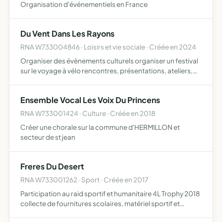
Organisation d'événementiels en France
Du Vent Dans Les Rayons
RNA W733004846 · Loisirs et vie sociale · Créée en 2024
Organiser des évènements culturels organiser un festival
sur le voyage à vélo rencontres, présentations, ateliers,
concert et plus généralement promouvoir le voyage à
vélo
Ensemble Vocal Les Voix Du Princens
RNA W733001424 · Culture · Créée en 2018
Créer une chorale sur la commune d'HERMILLON et
secteur de st jean
Freres Du Desert
RNA W733001262 · Sport · Créée en 2017
Participation au raid sportif et humanitaire 4L Trophy 2018
collecte de fournitures scolaires, matériel sportif et
denrées non périssables pour les français dans le besoin