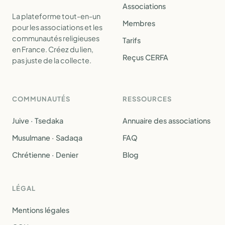
Associations
La plateforme tout-en-un
Membres
pour les associations et les
communautés religieuses
Tarifs
en France. Créez du lien,
Reçus CERFA
pas juste de la collecte.
COMMUNAUTÉS
RESSOURCES
Juive · Tsedaka
Annuaire des associations
Musulmane · Sadaqa
FAQ
Chrétienne · Denier
Blog
LÉGAL
Mentions légales