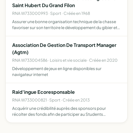
Saint Hubert Du Grand Filon
RNA W733000993 · Sport · Créée en 1968
Assurer une bonne organisation technique de la chasse
favoriser sur son territoire le développement du gibier et
de la faune sauvage dans le respect d'un véritable
équilibre agro-sylvo-cynégétique permettre l'éducation
Association De Gestion De Transport Manager
cy…
(Agtm)
RNA W733004586 · Loisirs et vie sociale · Créée en 2020
Développement de jeux en ligne disponibles sur
navigateur internet
Raid'ingue Ecoresponsable
RNA W733000821 · Sport · Créée en 2013
Acquérir une crédibilité auprès des sponsors pour
récolter des fonds afin de participer au Students
Challenge