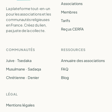
Associations
La plateforme tout-en-un
Membres
pour les associations et les
communautés religieuses
Tarifs
en France. Créez du lien,
Reçus CERFA
pas juste de la collecte.
COMMUNAUTÉS
RESSOURCES
Juive · Tsedaka
Annuaire des associations
Musulmane · Sadaqa
FAQ
Chrétienne · Denier
Blog
LÉGAL
Mentions légales