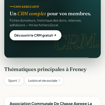
CRM ASSOCIATIF
Un
CRM complet
pour vos membres.
Fiches donateurs, historique des dons, relances,
adhésions — fini les fichiers Excel.
CRM.
Découvrir le CRM gratuit
Thématiques principales à Freney
Sport
· 2
Loisirs et vie sociale
· 1
Association Communale De Chasse Agreee La