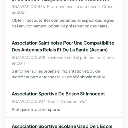
RNA W732010436 · Environnement et patrimoine · Créée
en 2021
Obtenir des autorités compétentes le respect des règles
de l'environnement, obtenir la préservation des haies
naturelles et des arbres obtenir la préservation de la zone
pavillonnaire pour ne pas obstruer les vues sur le …
Association Saintinoise Pour Une Compatibilite
Des Antennes Relais Et De La Sante (Ascars)
RNA W732002978 · Environnement et patrimoine · Créée
en 2011
S'informer sur les projets d'implantation et/ou de
modification d'antennes relais de téléphonie mobile
couvrant tout ou partie du territoire de la commune de
Brison-Saint-Innocent s'assurer qu'aucune implantation
Association Sportive De Brison St Innocent
d'antenn…
RNA W732005934 · Sport · Créée en 1957
Pratique de tous les sports
Association Sportive Scolaire Usep De L Ecole