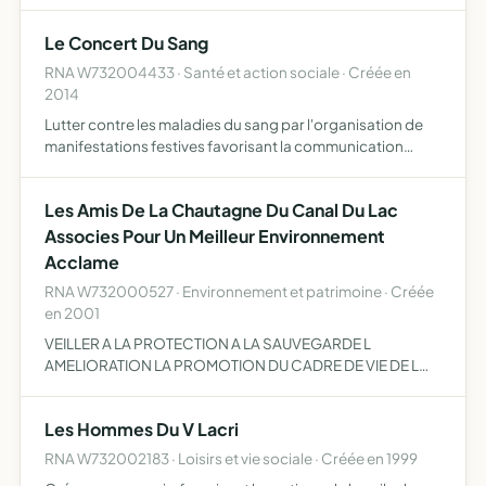
DES REGLEMENTATIONS APPLICABLES AUX COURSES
HORS STADE DEVELOPPER UN ESPRIT SPORTIF D
Le Concert Du Sang
AMATEURS PAR LE BIAIS DE COMPETITIONS CONVIVIALE…
RNA W732004433 · Santé et action sociale · Créée en
2014
Lutter contre les maladies du sang par l'organisation de
manifestations festives favorisant la communication
publique inter-associative et la récolte de fonds
Les Amis De La Chautagne Du Canal Du Lac
Associes Pour Un Meilleur Environnement
Acclame
RNA W732000527 · Environnement et patrimoine · Créée
en 2001
VEILLER A LA PROTECTION A LA SAUVEGARDE L
AMELIORATION LA PROMOTION DU CADRE DE VIE DE L
ENVIRONNEMENT DU PATRIMOINE DU LAC DU BOURGET
DU HAUT RHONE DU CANAL DE SAVIERE ELLE PEUT S
Les Hommes Du V Lacri
OPPOSER Â TOUS PROJETS QUI Â SON APPRECI…
RNA W732002183 · Loisirs et vie sociale · Créée en 1999