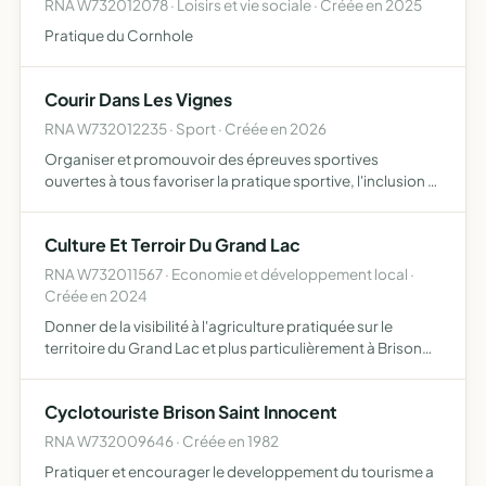
RNA W732012078 · Loisirs et vie sociale · Créée en 2025
Pratique du Cornhole
Courir Dans Les Vignes
RNA W732012235 · Sport · Créée en 2026
Organiser et promouvoir des épreuves sportives
ouvertes à tous favoriser la pratique sportive, l'inclusion et
la convivialité organiser des courses, compétitions et
challenges pour tous les publics
Culture Et Terroir Du Grand Lac
RNA W732011567 · Economie et développement local ·
Créée en 2024
Donner de la visibilité à l'agriculture pratiquée sur le
territoire du Grand Lac et plus particulièrement à Brison
Saint Innocent, par tous les moyens à sa disposition,
notamment organisation de manifestations
Cyclotouriste Brison Saint Innocent
thématiques…
RNA W732009646 · Créée en 1982
Pratiquer et encourager le developpement du tourisme a