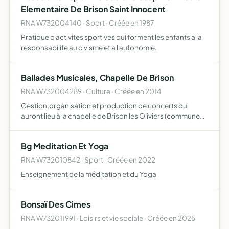
Elementaire De Brison Saint Innocent
RNA W732004140 · Sport · Créée en 1987
Pratique d activites sportives qui forment les enfants a la
responsabilite au civisme et a l autonomie.
Ballades Musicales, Chapelle De Brison
RNA W732004289 · Culture · Créée en 2014
Gestion,organisation et production de concerts qui
auront lieu à la chapelle de Brison les Oliviers (commune
de Brison Saint-Innocent)
Bg Meditation Et Yoga
RNA W732010842 · Sport · Créée en 2022
Enseignement de la méditation et du Yoga
Bonsaï Des Cimes
RNA W732011991 · Loisirs et vie sociale · Créée en 2025