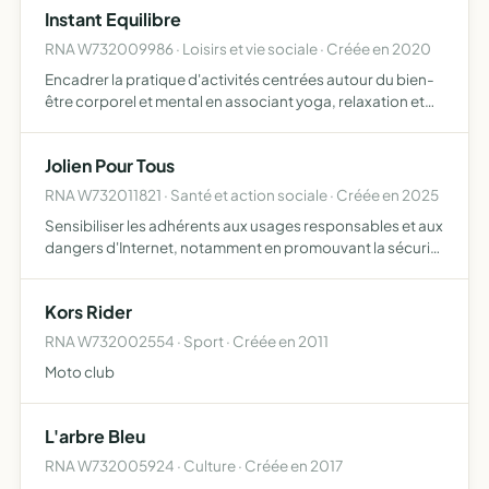
Instant Equilibre
RNA W732009986 · Loisirs et vie sociale · Créée en 2020
Encadrer la pratique d'activités centrées autour du bien-
être corporel et mental en associant yoga, relaxation et
méditation ainsi que toute activité connexe et/ou
susceptible de se référer au présent objet
Jolien Pour Tous
RNA W732011821 · Santé et action sociale · Créée en 2025
Sensibiliser les adhérents aux usages responsables et aux
dangers d'Internet, notamment en promouvant la sécurité
en ligne, la prévention des cyber-risques, et l'éducation
numérique
Kors Rider
RNA W732002554 · Sport · Créée en 2011
Moto club
L'arbre Bleu
RNA W732005924 · Culture · Créée en 2017