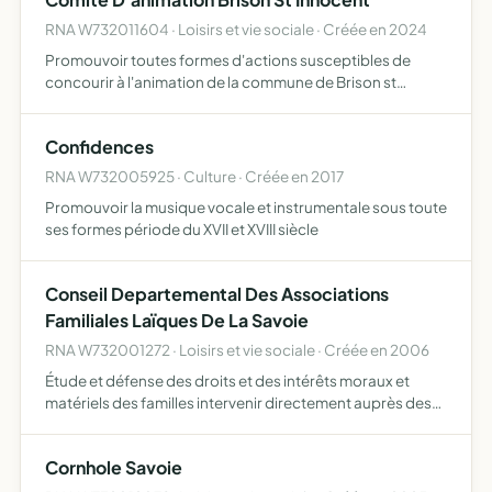
RNA W732011604 · Loisirs et vie sociale · Créée en 2024
Promouvoir toutes formes d'actions susceptibles de
concourir à l'animation de la commune de Brison st
Innocent et participer à l'amélioration du cadre et à la
qualité de vie des sa population
Confidences
RNA W732005925 · Culture · Créée en 2017
Promouvoir la musique vocale et instrumentale sous toute
ses formes période du XVII et XVIII siècle
Conseil Departemental Des Associations
Familiales Laïques De La Savoie
RNA W732001272 · Loisirs et vie sociale · Créée en 2006
Étude et défense des droits et des intérêts moraux et
matériels des familles intervenir directement auprès des
pouvoirs publics,des organismes semi-publics et des
collectivités publiques agir plus généralement avec tus
Cornhole Savoie
le…