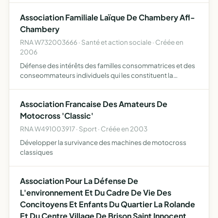
Association Familiale Laïque De Chambery Afl-
Chambery
RNA W732003666 · Santé et action sociale · Créée en
2006
Défense des intérêts des familles consommatrices et des
conseommateurs individuels qui les constituent la
protection de la nature et de l'environnement,ainsi que
l'amélioration du cadre de vie des familles la représentati…
Association Francaise Des Amateurs De
Motocross 'Classic'
RNA W491003917 · Sport · Créée en 2003
Développer la survivance des machines de motocross
classiques
Association Pour La Défense De
L'environnement Et Du Cadre De Vie Des
Concitoyens Et Enfants Du Quartier La Rolande
Et Du Centre Village De Brison Saint Innocent