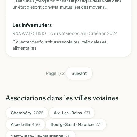
Créer une synergie,favorisant la pratique de la voile dans
un état d'esprit convivial mutualiser des moyens
personnels,financiers,matériels et humains,pour l'usage
de l'utilisation de matériel nautique,voilier et ses acce…
Les Infventuriers
RNA W732011510 · Loisirs et vie sociale · Créée en 2024
Collecter des fournitures scolaires, médicales et
alimentaires
Page 1 / 2
Suivant
Associations dans les villes voisines
Chambéry
· 2075
Aix-Les-Bains
· 671
Albertville
· 450
Bourg-Saint-Maurice
· 271
Saint-Jean-De-Maurienne
· 211