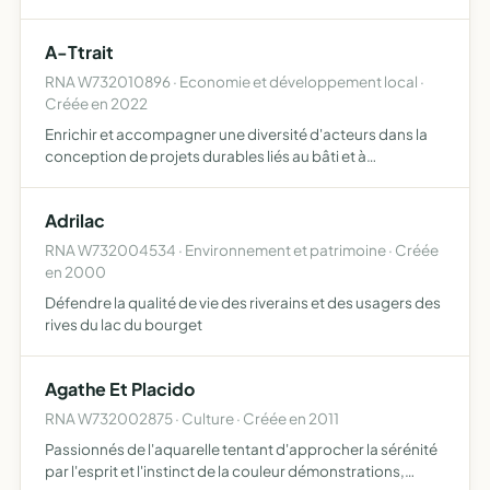
A-Ttrait
RNA W732010896 · Economie et développement local ·
Créée en 2022
Enrichir et accompagner une diversité d'acteurs dans la
conception de projets durables liés au bâti et à
l'aménagement du territoire, en plaçant l'usager au coeur
des démarches et processus grâce à une approche
Adrilac
collective…
RNA W732004534 · Environnement et patrimoine · Créée
en 2000
Défendre la qualité de vie des riverains et des usagers des
rives du lac du bourget
Agathe Et Placido
RNA W732002875 · Culture · Créée en 2011
Passionnés de l'aquarelle tentant d'approcher la sérénité
par l'esprit et l'instinct de la couleur démonstrations,