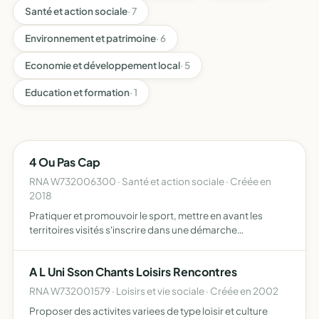
Santé et action sociale
· 7
Environnement et patrimoine
· 6
Economie et développement local
· 5
Education et formation
· 1
4 Ou Pas Cap
RNA W732006300 · Santé et action sociale · Créée en
2018
Pratiquer et promouvoir le sport, mettre en avant les
territoires visités s'inscrire dans une démarche
humanitaire et écologique autour du monde
A L Uni Sson Chants Loisirs Rencontres
RNA W732001579 · Loisirs et vie sociale · Créée en 2002
Proposer des activites variees de type loisir et culture