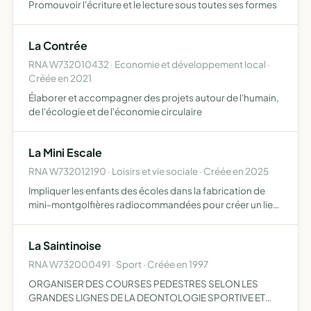
Promouvoir l'écriture et le lecture sous toutes ses formes
La Contrée
RNA W732010432 · Economie et développement local ·
Créée en 2021
Élaborer et accompagner des projets autour de l'humain,
de l'écologie et de l'économie circulaire
La Mini Escale
RNA W732012190 · Loisirs et vie sociale · Créée en 2025
Impliquer les enfants des écoles dans la fabrication de
mini-montgolfières radiocommandées pour créer un lien
solidaire avec les enfants malades ou en situation de
handicap
La Saintinoise
RNA W732000491 · Sport · Créée en 1997
ORGANISER DES COURSES PEDESTRES SELON LES
GRANDES LIGNES DE LA DEONTOLOGIE SPORTIVE ET