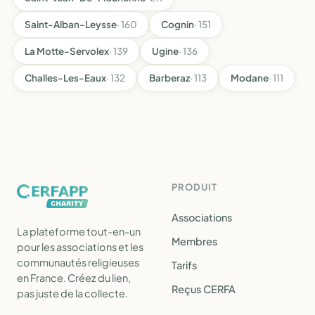
Saint-Alban-Leysse
· 160
Cognin
· 151
La Motte-Servolex
· 139
Ugine
· 136
Challes-Les-Eaux
· 132
Barberaz
· 113
Modane
· 111
PRODUIT
Associations
La plateforme tout-en-un
Membres
pour les associations et les
communautés religieuses
Tarifs
en France. Créez du lien,
Reçus CERFA
pas juste de la collecte.