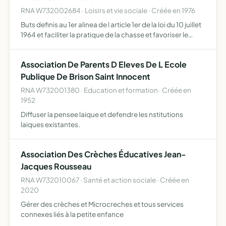
RNA W732002684 · Loisirs et vie sociale · Créée en 1976
Buts definis au 1er alinea de l article 1er de la loi du 10 juillet
1964 et faciliter la pratique de la chasse et favoriser le
repeuplement en gibier par la repression du braconnage
et la destruction des animaux nuisibles…
Association De Parents D Eleves De L Ecole
Publique De Brison Saint Innocent
RNA W732001380 · Education et formation · Créée en
1952
Diffuser la pensee laique et defendre les nstitutions
laiques existantes.
Association Des Crèches Éducatives Jean-
Jacques Rousseau
RNA W732010067 · Santé et action sociale · Créée en
2020
Gérer des crèches et Microcreches et tous services
connexes liés à la petite enfance