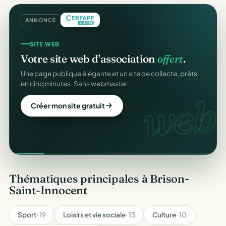
ANNONCE
SITE WEB
Votre site web d'association
offert
.
Une page publique élégante et un site de collecte, prêts
en cinq minutes. Sans webmaster.
web.
Créer mon site gratuit
Thématiques principales à Brison-
Saint-Innocent
Sport
· 19
Loisirs et vie sociale
· 13
Culture
· 10