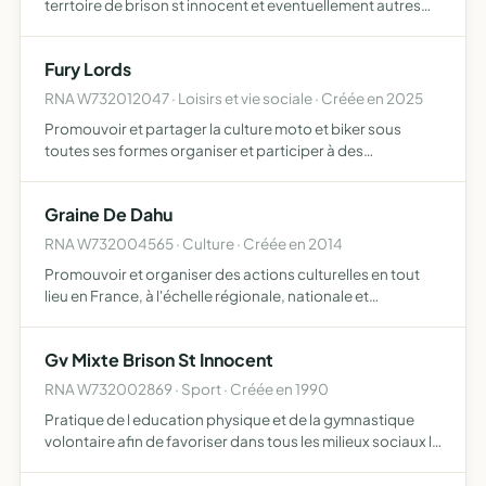
terrtoire de brison st innocent et eventuellement autres
secteurs en relation autant que possible avec le projet
grand lac
Fury Lords
RNA W732012047 · Loisirs et vie sociale · Créée en 2025
Promouvoir et partager la culture moto et biker sous
toutes ses formes organiser et participer à des
rassemblements, balades, manifestations, salons et
événements moto favoriser la fraternité, l'entraide et la
Graine De Dahu
solidarité …
RNA W732004565 · Culture · Créée en 2014
Promouvoir et organiser des actions culturelles en tout
lieu en France, à l'échelle régionale, nationale et
internationale ouvrir l'accès et faciliter la participation des
citoyens à la culture dans un esprit d'échange et…
Gv Mixte Brison St Innocent
RNA W732002869 · Sport · Créée en 1990
Pratique de l education physique et de la gymnastique
volontaire afin de favoriser dans tous les milieux sociaux l
epanouissement de chacun par la pratique educative des
activites pysiques a toutes les periodes de la vie …