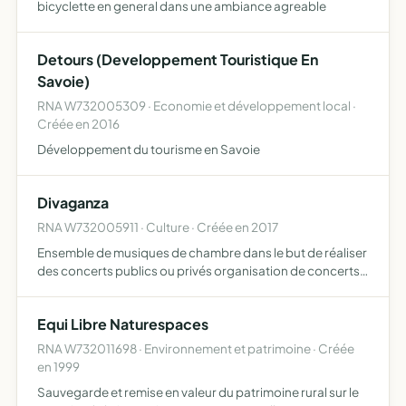
bicyclette en general dans une ambiance agreable
Detours (Developpement Touristique En
Savoie)
RNA W732005309 · Economie et développement local ·
Créée en 2016
Développement du tourisme en Savoie
Divaganza
RNA W732005911 · Culture · Créée en 2017
Ensemble de musiques de chambre dans le but de réaliser
des concerts publics ou privés organisation de concerts
selon un objectif d'animations culturelles dans les
communes avec entrée libre
Equi Libre Naturespaces
RNA W732011698 · Environnement et patrimoine · Créée
en 1999
Sauvegarde et remise en valeur du patrimoine rural sur le