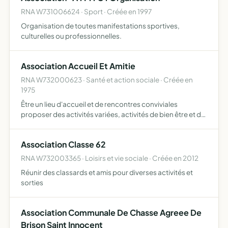
RNA W731006624 · Sport · Créée en 1997
Organisation de toutes manifestations sportives,
culturelles ou professionnelles.
Association Accueil Et Amitie
RNA W732000623 · Santé et action sociale · Créée en
1975
Être un lieu d'accueil et de rencontres conviviales
proposer des activités variées, activités de bien être et de
loisirs, activités sportives, culturelles et artistiques
Association Classe 62
RNA W732003365 · Loisirs et vie sociale · Créée en 2012
Réunir des classards et amis pour diverses activités et
sorties
Association Communale De Chasse Agreee De
Brison Saint Innocent