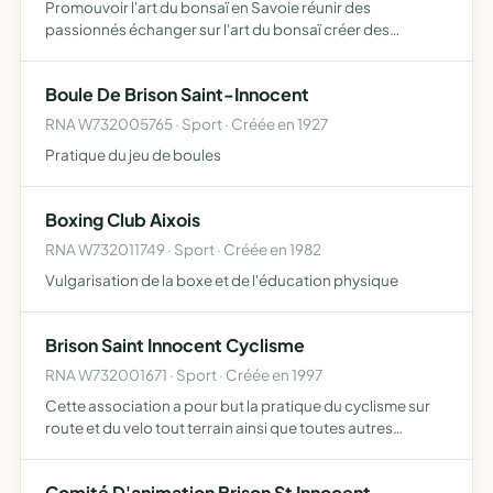
Promouvoir l'art du bonsaï en Savoie réunir des
passionnés échanger sur l'art du bonsaï créer des
évènements et expositions
Boule De Brison Saint-Innocent
RNA W732005765 · Sport · Créée en 1927
Pratique du jeu de boules
Boxing Club Aixois
RNA W732011749 · Sport · Créée en 1982
Vulgarisation de la boxe et de l'éducation physique
Brison Saint Innocent Cyclisme
RNA W732001671 · Sport · Créée en 1997
Cette association a pour but la pratique du cyclisme sur
route et du velo tout terrain ainsi que toutes autres
activites sporti ves
Comité D'animation Brison St Innocent