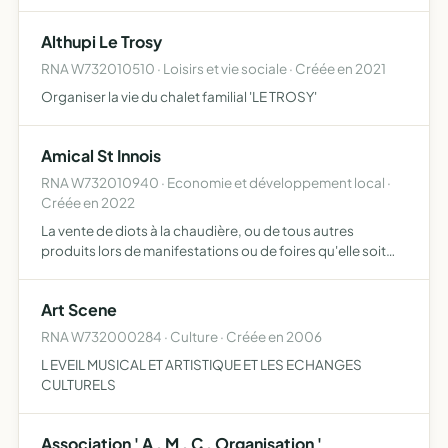
rencontres, stages, expositions
Althupi Le Trosy
RNA W732010510 · Loisirs et vie sociale · Créée en 2021
Organiser la vie du chalet familial 'LE TROSY'
Amical St Innois
RNA W732010940 · Economie et développement local ·
Créée en 2022
La vente de diots à la chaudière, ou de tous autres
produits lors de manifestations ou de foires qu'elle soit
publique ou privée
Art Scene
RNA W732000284 · Culture · Créée en 2006
L EVEIL MUSICAL ET ARTISTIQUE ET LES ECHANGES
CULTURELS
Association ' A . M . C . Organisation '