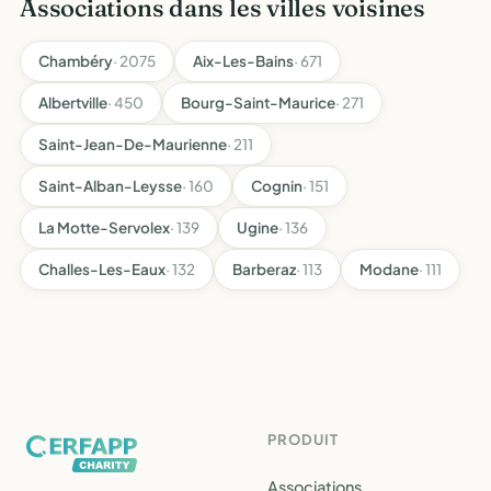
Associations dans les villes voisines
Chambéry
· 2075
Aix-Les-Bains
· 671
Albertville
· 450
Bourg-Saint-Maurice
· 271
Saint-Jean-De-Maurienne
· 211
Saint-Alban-Leysse
· 160
Cognin
· 151
La Motte-Servolex
· 139
Ugine
· 136
Challes-Les-Eaux
· 132
Barberaz
· 113
Modane
· 111
PRODUIT
Associations