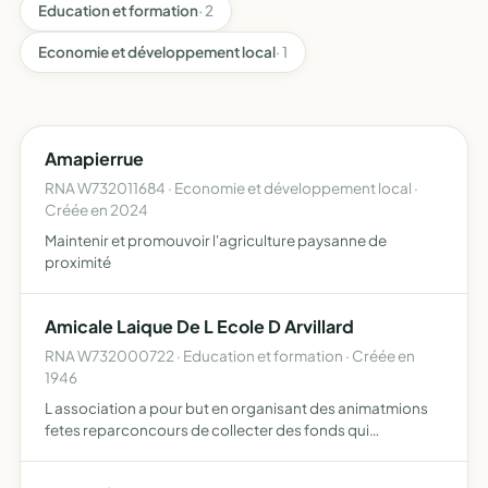
Education et formation
· 2
Economie et développement local
· 1
Amapierrue
RNA W732011684 · Economie et développement local ·
Créée en 2024
Maintenir et promouvoir l'agriculture paysanne de
proximité
Amicale Laique De L Ecole D Arvillard
RNA W732000722 · Education et formation · Créée en
1946
L association a pour but en organisant des animatmions
fetes reparconcours de collecter des fonds qui
permettent d aider a financer des activites culturelles
sportives educatives des enfants de l ecole primaire d