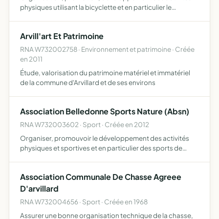
physiques utilisant la bicyclette et en particulier le
cyclotourisme et le VTT
Arvill'art Et Patrimoine
RNA W732002758 · Environnement et patrimoine · Créée
en 2011
Étude, valorisation du patrimoine matériel et immatériel
de la commune d'Arvillard et de ses environs
Association Belledonne Sports Nature (Absn)
RNA W732003602 · Sport · Créée en 2012
Organiser, promouvoir le développement des activités
physiques et sportives et en particulier des sports de
nature préserver et développer le patrimoine permettant
l'accès à la pratique (routes, chemins, sentiers, refuges…
Association Communale De Chasse Agreee
D'arvillard
RNA W732004656 · Sport · Créée en 1968
Assurer une bonne organisation technique de la chasse,