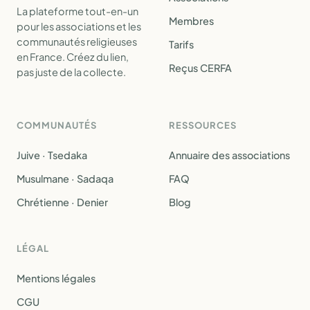
La plateforme tout-en-un
Membres
pour les associations et les
communautés religieuses
Tarifs
en France. Créez du lien,
Reçus CERFA
pas juste de la collecte.
COMMUNAUTÉS
RESSOURCES
Juive · Tsedaka
Annuaire des associations
Musulmane · Sadaqa
FAQ
Chrétienne · Denier
Blog
LÉGAL
Mentions légales
CGU