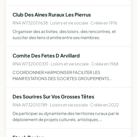
Club Des Aines Ruraux Les Pierrus
RNA W732001638 · Loisirs et vie sociale · Créée en 1976
Organiser des activites, des loisirs, des rencontres, et
susciter des liens d amitie entre ses membres.
Comite Des Fetes D Arvillard
RNA W732000331 · Loisirs et vie sociale · Créée en 1968
COORDONNER HARMONISER FACILITER LES
MANIFESTATIONS DES SOCIETES GROUPEMENTS
COLLECTIVITES DE LA COMMUNE ENCOURAGER
SOUTENIR PROMOUVOIR TOUTES ACTIVITES
Des Sourires Sur Vos Grosses Têtes
COLLECTIVES ORGANISER DES MANIFESTATIONS
RECREATIVE POUR SON COMPTE
RNA W732010789 · Loisirs et vie sociale · Créée en 2022
De participer au dynamisme des territoires ruraux par le
déploiement de projets culturels, artistiques,
pédagogiques et de prévention de promouvoir le
spectacle vivant sous toutes ses formes (cirque, musique,