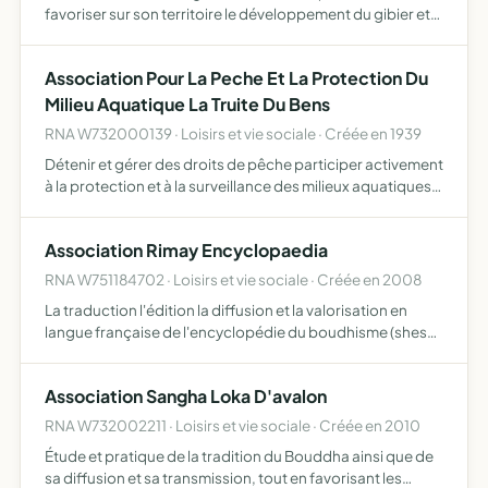
favoriser sur son territoire le développement du gibier et
de la faune sauvage dans le respect d'un véritable
équilibre agro-sylvo-cynégétique, l'éducation
Association Pour La Peche Et La Protection Du
cynégétiqu…
Milieu Aquatique La Truite Du Bens
RNA W732000139 · Loisirs et vie sociale · Créée en 1939
Détenir et gérer des droits de pêche participer activement
à la protection et à la surveillance des milieux aquatiques
et de leur patrimoine piscicole élaborer et mettre en uvre
un plan de gestion piscicole mettre en uvre…
Association Rimay Encyclopaedia
RNA W751184702 · Loisirs et vie sociale · Créée en 2008
La traduction l'édition la diffusion et la valorisation en
langue française de l'encyclopédie du boudhisme (shes
bya kun khyab mdzod) ecriteen tibetain par le lama jamgo
kongtrul thaye (1813-19899, tibet oriental) grand p…
Association Sangha Loka D'avalon
RNA W732002211 · Loisirs et vie sociale · Créée en 2010
Étude et pratique de la tradition du Bouddha ainsi que de
sa diffusion et sa transmission, tout en favorisant les