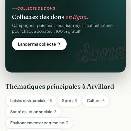
COLLECTE DE DONS
Collectez des dons
en ligne
.
Campagnes, paiement sécurisé, reçu fiscal instantané
pour chaque donateur. 100 % gratuit.
dons.
Lancer ma collecte
Thématiques principales à Arvillard
Loisirs et vie sociale
· 15
Sport
· 8
Culture
· 6
Santé et action sociale
· 3
Environnement et patrimoine
· 3