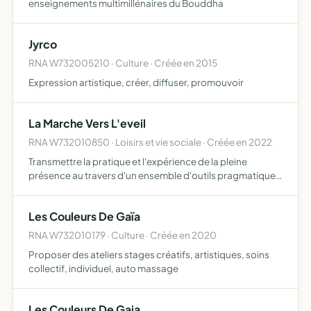
enseignements multimillénaires du Bouddha
Jyrco
RNA W732005210 · Culture · Créée en 2015
Expression artistique, créer, diffuser, promouvoir
La Marche Vers L'eveil
RNA W732010850 · Loisirs et vie sociale · Créée en 2022
Transmettre la pratique et l'expérience de la pleine
présence au travers d'un ensemble d'outils pragmatiques
comme le yoga et la méditation la mise en uvre sera par
des cours hebdomadaire, des stages, mais aussi par des
Les Couleurs De Gaïa
c…
RNA W732010179 · Culture · Créée en 2020
Proposer des ateliers stages créatifs, artistiques, soins
collectif, individuel, auto massage
Les Couleurs De Gaia