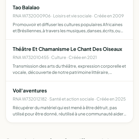
par le biais de temps de partage de savoir-faire, d'éc…
Tao Balalao
RNA W732000906 · Loisirs et vie sociale · Créée en 2009
Promouvoir et diffuser les cultures populaires Africaines
et Brésiliennes,à travers les musiques,danses,écrits,ou
toutes autres formes qui les caractérisent
Théâtre Et Chamanisme Le Chant Des Oiseaux
RNA W732010455 · Culture · Créée en 2021
Transmission des arts du théâtre, expression corporelle et
vocale, découverte de notre patrimoine littéraire,
poétique, et dramatique, création de spectacles,
préparation aux écoles nationales d'art dramatique,
Voil'aventures
organisati…
RNA W732012182 · Santé et action sociale · Créée en 2025
Récupérer du matériel qui est mené à être détruit, pas
utilisé pour être donné, réutilisé à une communauté aider
des associations, organismes ou projets qui ont une
vocation sociale