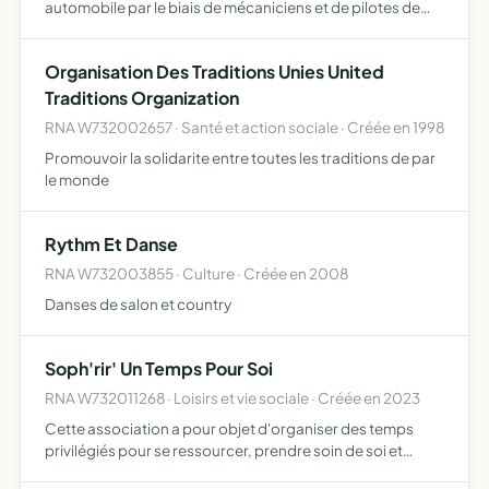
automobile par le biais de mécaniciens et de pilotes de
courses de côtes
Organisation Des Traditions Unies United
Traditions Organization
RNA W732002657 · Santé et action sociale · Créée en 1998
Promouvoir la solidarite entre toutes les traditions de par
le monde
Rythm Et Danse
RNA W732003855 · Culture · Créée en 2008
Danses de salon et country
Soph'rir' Un Temps Pour Soi
RNA W732011268 · Loisirs et vie sociale · Créée en 2023
Cette association a pour objet d'organiser des temps
privilégiés pour se ressourcer, prendre soin de soi et
mieux se connaître en se reliant aux autres et à la nature