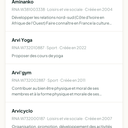
Aminanko
arvillar…
RNA W381003338 · Loisirs et vie sociale · Créée en 2004
Développer les relations nord-sud (Côte d'Ivoire en
Afrique de l'Ouest) Faire connaître en France la culture
Ivoirienne par l'intermédiaire de la musique et la danse
Arvi Yoga
RNA W732010887 · Sport · Créée en 2022
Proposer des cours de yoga
Arvi'gym
RNA W732002887 · Sport · Créée en 2011
Contribuer au bien être physique et moral de ses
membres et à la forme physique et morale de ses
membres, pratique de la gymnastique, terme générique
pour désigner un ensemble d'activités organisées sur la
Arvicyclo
base de cours c…
RNA W732000187 · Loisirs et vie sociale · Créée en 2007
Organisation, promotion, développement des activités