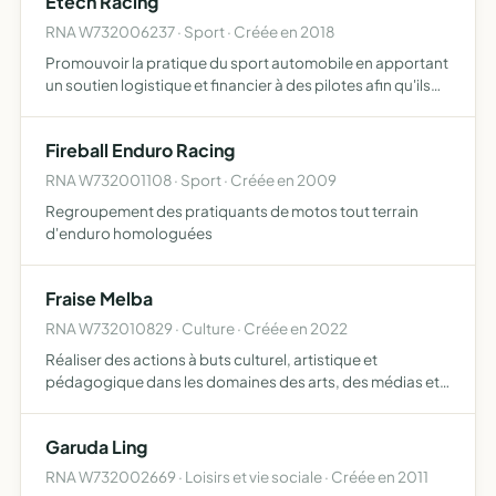
Etech Racing
théâtre, cha…
RNA W732006237 · Sport · Créée en 2018
Promouvoir la pratique du sport automobile en apportant
un soutien logistique et financier à des pilotes afin qu'ils
puissent participer à des courses de côtes et des slaloms
doter les pilotes de tout le matériel nécessai…
Fireball Enduro Racing
RNA W732001108 · Sport · Créée en 2009
Regroupement des pratiquants de motos tout terrain
d'enduro homologuées
Fraise Melba
RNA W732010829 · Culture · Créée en 2022
Réaliser des actions à buts culturel, artistique et
pédagogique dans les domaines des arts, des médias et
de l'éducation
Garuda Ling
RNA W732002669 · Loisirs et vie sociale · Créée en 2011