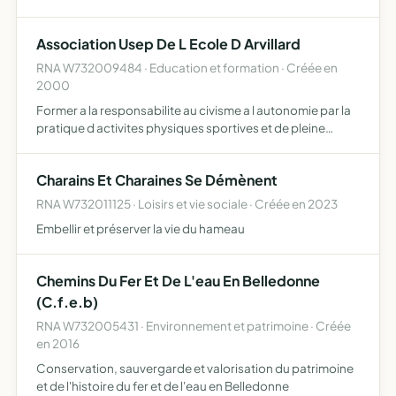
échanges interculturels Orient Occident
Association Usep De L Ecole D Arvillard
RNA W732009484 · Education et formation · Créée en
2000
Former a la responsabilite au civisme a l autonomie par la
pratique d activites physiques sportives et de pleine
nature d activites socio culturelles dans le cadre d un
fonctionnement democratique elle contribue a l educa…
Charains Et Charaines Se Démènent
RNA W732011125 · Loisirs et vie sociale · Créée en 2023
Embellir et préserver la vie du hameau
Chemins Du Fer Et De L'eau En Belledonne
(C.f.e.b)
RNA W732005431 · Environnement et patrimoine · Créée
en 2016
Conservation, sauvergarde et valorisation du patrimoine
et de l'histoire du fer et de l'eau en Belledonne