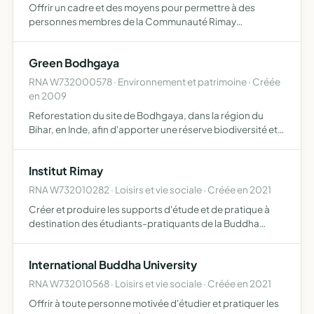
Offrir un cadre et des moyens pour permettre à des
personnes membres de la Communauté Rimay
d'effectuer des retraites traditionnelles de trois ans
Losum Chosum
Green Bodhgaya
RNA W732000578 · Environnement et patrimoine · Créée
en 2009
Reforestation du site de Bodhgaya, dans la région du
Bihar, en Inde, afin d'apporter une réserve biodiversité et
une modification climatique favorable aux habitants et
aux visiteurs de ce lieu, classé par l'UNESCO comme p…
Institut Rimay
RNA W732010282 · Loisirs et vie sociale · Créée en 2021
Créer et produire les supports d'étude et de pratique à
destination des étudiants-pratiquants de la Buddha
University et de toutes personnes intéressées par les
enseignements bouddhiques
International Buddha University
RNA W732010568 · Loisirs et vie sociale · Créée en 2021
Offrir à toute personne motivée d'étudier et pratiquer les