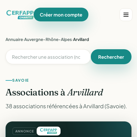
Créer mon compte
Annuaire
›
Auvergne-Rhône-Alpes
›
Arvillard
Rechercher
SAVOIE
Associations à
Arvillard
38 associations référencées à Arvillard (Savoie).
ANNONCE