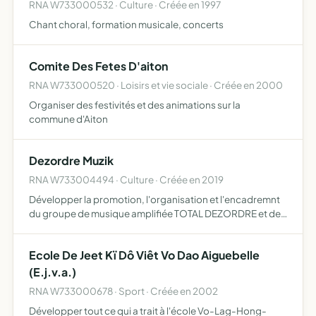
RNA W733000532 · Culture · Créée en 1997
Chant choral, formation musicale, concerts
Comite Des Fetes D'aiton
RNA W733000520 · Loisirs et vie sociale · Créée en 2000
Organiser des festivités et des animations sur la
commune d'Aiton
Dezordre Muzik
RNA W733004494 · Culture · Créée en 2019
Développer la promotion, l'organisation et l'encadremnt
du groupe de musique amplifiée TOTAL DEZORDRE et de
soutenir les projets musicaux de ses adhérents
Ecole De Jeet Kï Dô Viêt Vo Dao Aiguebelle
(E.j.v.a.)
RNA W733000678 · Sport · Créée en 2002
Développer tout ce qui a trait à l'école Vo-Lag-Hong-