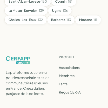
Saint-Alban-Leysse
· 160
Cognin
· 151
La Motte-Servolex
· 139
Ugine
· 136
Challes-Les-Eaux
· 132
Barberaz
· 113
Modane
· 111
PRODUIT
Associations
La plateforme tout-en-un
Membres
pour les associations et les
communautés religieuses
Tarifs
en France. Créez du lien,
Reçus CERFA
pas juste de la collecte.