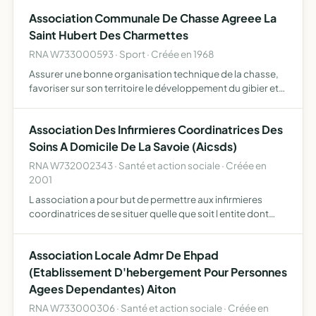
animer un lieu de rencontre des motards
Association Communale De Chasse Agreee La
Saint Hubert Des Charmettes
RNA W733000593 · Sport · Créée en 1968
Assurer une bonne organisation technique de la chasse,
favoriser sur son territoire le développement du gibier et
de la faune sauvage dans le respect d'un véritable
équilibre agro-sylvo-cynégétique, l'éducation
Association Des Infirmieres Coordinatrices Des
cynégétiqu…
Soins A Domicile De La Savoie (Aicsds)
RNA W732002343 · Santé et action sociale · Créée en
2001
L association a pour but de permettre aux infirmieres
coordinatrices de se situer quelle que soit l entite dont
elles dependent dans la profession d infirmiere
coordinatrice et ainsi d en obtenir une reconnaissance
Association Locale Admr De Ehpad
juridi…
(Etablissement D'hebergement Pour Personnes
Agees Dependantes) Aiton
RNA W733000306 · Santé et action sociale · Créée en