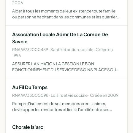
2006
Aider à tous les moments de leur existence toute famille
ou personne habitant dans les communes et les quartiers
où l'association exerce son action
Association Locale Admr De La Combe De
Savoie
RNA W732000439 · Santé et action sociale · Créée en
1996
ASSURER L ANIMATION LA GESTION LE BON
FONCTIONNEMENT DU SERVICE DE SOINS PLACE SOUS
LA RESPONSABILITE PROMOUVOIR PAR TOUS MOYENS
APPROPRIES LEDUCATION SANITAIRE DES
Au Fil Du Temps
BENEFICIAIRES ET DE CONCOURIR AINSI A LA MISE EN
PLACE D…
RNA W733000098 · Loisirs et vie sociale · Créée en 2009
Rompre l'isolement de ses membres créer, animer,
développer les rencontres et liens d'amitié entre ses
adhérents dans le respect des convictions
philosophiques, religieuses ou politiques de chacun
Chorale Is'arc
organiser des déplacemen…