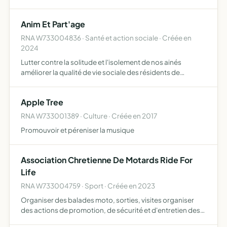
qu'à leurs familles et ayant droits et proposer des activités
sociales et culturelles
Anim Et Part'age
RNA W733004836 · Santé et action sociale · Créée en
2024
Lutter contre la solitude et l'isolement de nos ainés
améliorer la qualité de vie sociale des résidents de
l'HEPAD Le Clos Fleuri contribuer au mieux-être des
résidents en donnant une autre dimension à l'animation
Apple Tree
conserv…
RNA W733001389 · Culture · Créée en 2017
Promouvoir et péreniser la musique
Association Chretienne De Motards Ride For
Life
RNA W733004759 · Sport · Créée en 2023
Organiser des balades moto, sorties, visites organiser
des actions de promotion, de sécurité et d'entretien des
motos, organiser des conférences, forums, concerts et