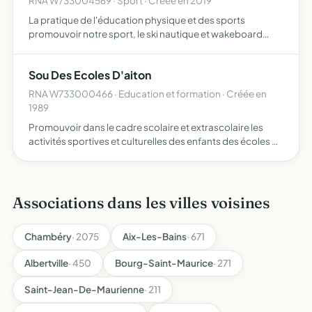
RNA W733004569 · Sport · Créée en 2019
La pratique de l'éducation physique et des sports
promouvoir notre sport, le ski nautique et wakeboard
organisations de compétitions
Sou Des Ecoles D'aiton
RNA W733000466 · Education et formation · Créée en
1989
Promouvoir dans le cadre scolaire et extrascolaire les
activités sportives et culturelles des enfants des écoles de
la commune d'Aiton
Associations dans les villes voisines
Chambéry
· 2075
Aix-Les-Bains
· 671
Albertville
· 450
Bourg-Saint-Maurice
· 271
Saint-Jean-De-Maurienne
· 211