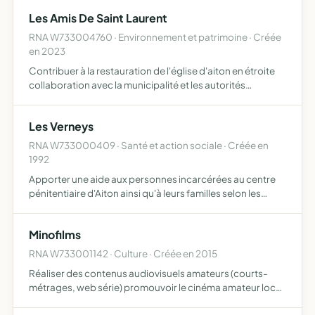
Les Amis De Saint Laurent
RNA W733004760 · Environnement et patrimoine · Créée
en 2023
Contribuer à la restauration de l'église d'aiton en étroite
collaboration avec la municipalité et les autorités
religieuses valoriser le patrimoine religieux sis sur la
commune d'aiton favoriser les visites, rencontres, c…
Les Verneys
RNA W733000409 · Santé et action sociale · Créée en
1992
Apporter une aide aux personnes incarcérées au centre
pénitentiaire d'Aiton ainsi qu'à leurs familles selon les
objectifs et les moyens qui lui sont propres soutien,
accueil, réinsertion, gestion et aménagement du lieu d'…
Minofilms
RNA W733001142 · Culture · Créée en 2015
Réaliser des contenus audiovisuels amateurs (courts-
métrages, web série) promouvoir le cinéma amateur local
pratiquer l'éducation à l'image faire participer des films