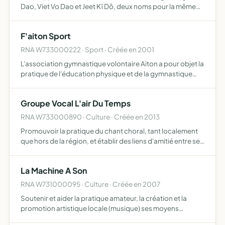
Dao, Viet Vo Dao et Jeet Kï Dô, deux noms pour la même
école, l'une créée par Me Hoamg en 1810, l'autre par Me
Luxuha Xuam en 1940
F'aiton Sport
RNA W733000222 · Sport · Créée en 2001
L'association gymnastique volontaire Aiton a pour objet la
pratique de l'éducation physique et de la gymnastique
volontaire afin de favoriser dans tous les milieux sociaux,
l'épanouissement de chacun par la pratique éduca…
Groupe Vocal L'air Du Temps
RNA W733000890 · Culture · Créée en 2013
Promouvoir la pratique du chant choral, tant localement
que hors de la région, et établir des liens d'amitié entre ses
membres
La Machine A Son
RNA W731000095 · Culture · Créée en 2007
Soutenir et aider la pratique amateur, la création et la
promotion artistique locale (musique) ses moyens
d'actions mise à disposition d'un local répétition