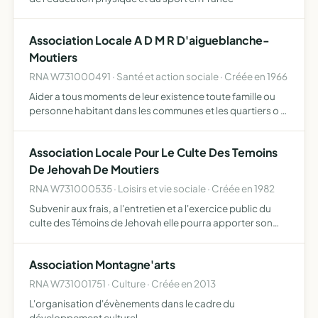
Association Locale A D M R D'aigueblanche-
Moutiers
RNA W731000491 · Santé et action sociale · Créée en 1966
Aider a tous moments de leur existence toute famille ou
personne habitant dans les communes et les quartiers o nj
elle exerce son action assurer la responsabi- lite
materielle et morale developper un climat familial .
Association Locale Pour Le Culte Des Temoins
De Jehovah De Moutiers
RNA W731000535 · Loisirs et vie sociale · Créée en 1982
Subvenir aux frais, a l'entretien et a l'exercice public du
culte des Témoins de Jehovah elle pourra apporter son
aide et son assistance à toute association poursuivant un
objet identique elle pourra acquérir ,,louer ou c…
Association Montagne'arts
RNA W731001751 · Culture · Créée en 2013
L'organisation d'évènements dans le cadre du
développement culturel