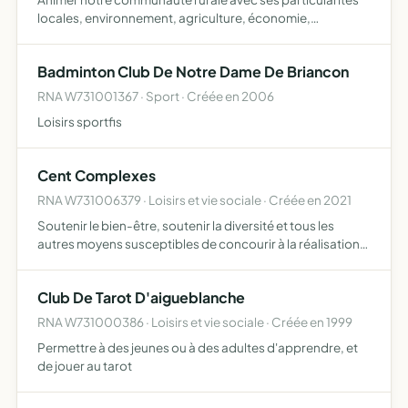
locales, environnement, agriculture, économie,
architecture ressouder les liens entre GrandCoeur
Villoudry et Villarbéranger renouer et favoriser le dialogue
Badminton Club De Notre Dame De Briancon
entre le…
RNA W731001367 · Sport · Créée en 2006
Loisirs sportfis
Cent Complexes
RNA W731006379 · Loisirs et vie sociale · Créée en 2021
Soutenir le bien-être, soutenir la diversité et tous les
autres moyens susceptibles de concourir à la réalisation
de son objet social cela pourra éventuellement passer par
une activité économique
Club De Tarot D'aigueblanche
RNA W731000386 · Loisirs et vie sociale · Créée en 1999
Permettre à des jeunes ou à des adultes d'apprendre, et
de jouer au tarot