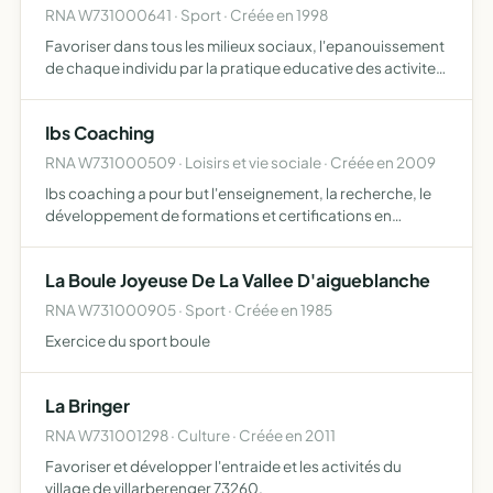
RNA W731000641 · Sport · Créée en 1998
Favoriser dans tous les milieux sociaux, l'epanouissement
de chaque individu par la pratique educative des activites
physiques a toutes les periodes de la vie.
Ibs Coaching
RNA W731000509 · Loisirs et vie sociale · Créée en 2009
Ibs coaching a pour but l'enseignement, la recherche, le
développement de formations et certifications en
coaching
La Boule Joyeuse De La Vallee D'aigueblanche
RNA W731000905 · Sport · Créée en 1985
Exercice du sport boule
La Bringer
RNA W731001298 · Culture · Créée en 2011
Favoriser et développer l'entraide et les activités du
village de villarberenger 73260.