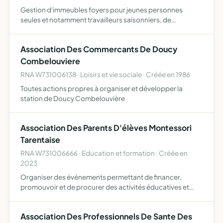
Gestion d'immeubles foyers pour jeunes personnes
seules et notamment travailleurs saisonniers, de
conditions modestes
Association Des Commercants De Doucy
Combelouviere
RNA W731006138 · Loisirs et vie sociale · Créée en 1986
Toutes actions propres à organiser et développer la
station de Doucy Combelouvière
Association Des Parents D'élèves Montessori
Tarentaise
RNA W731006666 · Education et formation · Créée en
2023
Organiser des événements permettant de financer,
promouvoir et de procurer des activités éducatives et
récréatives qui seront organisées par les adultes au profit
de tous les élèves de l'école montessori de tarentaise
Association Des Professionnels De Sante Des
exp…