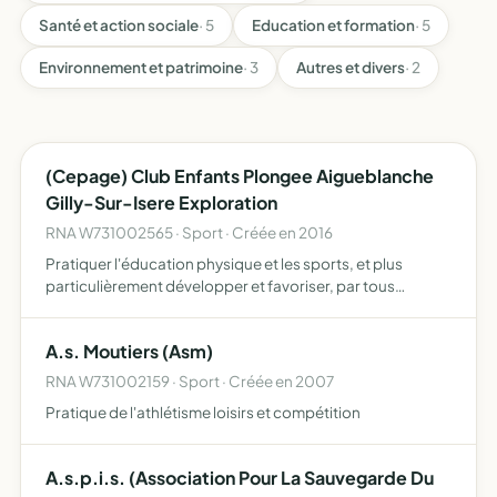
Santé et action sociale
· 5
Education et formation
· 5
Environnement et patrimoine
· 3
Autres et divers
· 2
(Cepage) Club Enfants Plongee Aigueblanche
Gilly-Sur-Isere Exploration
RNA W731002565 · Sport · Créée en 2016
Pratiquer l'éducation physique et les sports, et plus
particulièrement développer et favoriser, par tous
moyens appropriés sur les plans sportif et
accessoirement artistique et scientifique, la
A.s. Moutiers (Asm)
connaissance du monde subaq…
RNA W731002159 · Sport · Créée en 2007
Pratique de l'athlétisme loisirs et compétition
A.s.p.i.s. (Association Pour La Sauvegarde Du