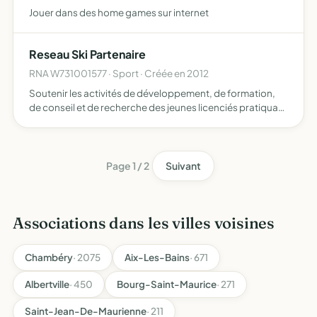
Jouer dans des home games sur internet
Reseau Ski Partenaire
RNA W731001577 · Sport · Créée en 2012
Soutenir les activités de développement, de formation,
de conseil et de recherche des jeunes licenciés pratiquant
l'activité du ski alpin en formation professionnelle et
sportive soutenir les jeunes skieurs non licenciés …
Page 1 / 2
Suivant
Associations dans les villes voisines
Chambéry
· 2075
Aix-Les-Bains
· 671
Albertville
· 450
Bourg-Saint-Maurice
· 271
Saint-Jean-De-Maurienne
· 211