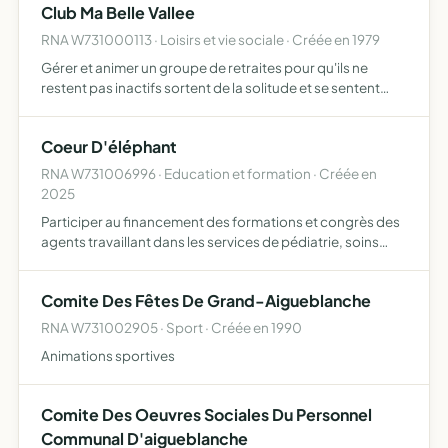
Club Ma Belle Vallee
RNA W731000113 · Loisirs et vie sociale · Créée en 1979
Gérer et animer un groupe de retraites pour qu'ils ne
restent pas inactifs sortent de la solitude et se sentent
solidaires
Coeur D'éléphant
RNA W731006996 · Education et formation · Créée en
2025
Participer au financement des formations et congrès des
agents travaillant dans les services de pédiatrie, soins
continus pédiatriques et urgences pédiatriques du
Centre Hospitalier Métropole Savoie à Chambéry (73) et
Comite Des Fêtes De Grand-Aigueblanche
amé…
RNA W731002905 · Sport · Créée en 1990
Animations sportives
Comite Des Oeuvres Sociales Du Personnel
Communal D'aigueblanche