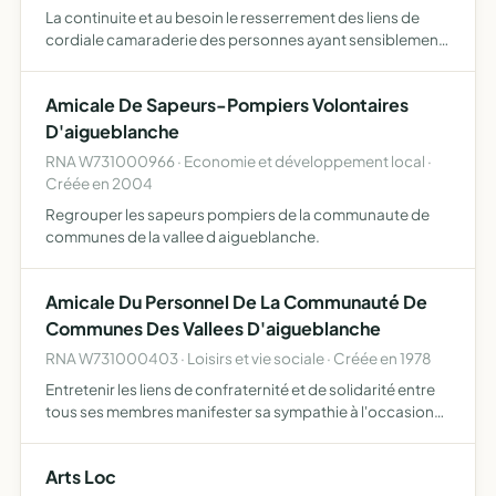
La continuite et au besoin le resserrement des liens de
cordiale camaraderie des personnes ayant sensiblement
le meme age.
Amicale De Sapeurs-Pompiers Volontaires
D'aigueblanche
RNA W731000966 · Economie et développement local ·
Créée en 2004
Regrouper les sapeurs pompiers de la communaute de
communes de la vallee d aigueblanche.
Amicale Du Personnel De La Communauté De
Communes Des Vallees D'aigueblanche
RNA W731000403 · Loisirs et vie sociale · Créée en 1978
Entretenir les liens de confraternité et de solidarité entre
tous ses membres manifester sa sympathie à l'occasion
d'évènements heureux ou malheureux touchant l'un de
ses membres organiser des manifestations récréatives a…
Arts Loc