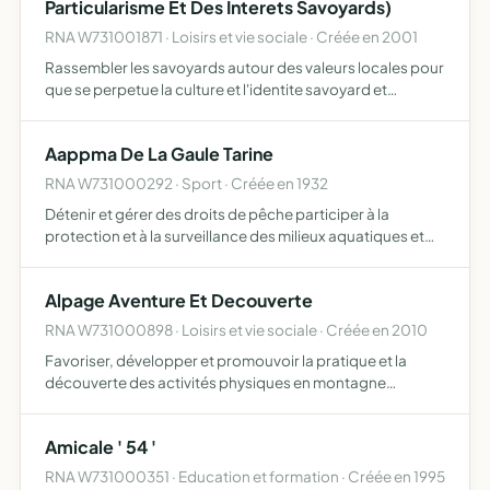
Particularisme Et Des Interets Savoyards)
RNA W731001871 · Loisirs et vie sociale · Créée en 2001
Rassembler les savoyards autour des valeurs locales pour
que se perpetue la culture et l'identite savoyard et
favoriser la maintenance du site naturel de la savoie.
Aappma De La Gaule Tarine
RNA W731000292 · Sport · Créée en 1932
Détenir et gérer des droits de pêche participer à la
protection et à la surveillance des milieux aquatiques et
leur patrimoine piscicole mettre en uvre un plan de
gestion piscicole, ce plan doit être compatible avec le pl…
Alpage Aventure Et Decouverte
RNA W731000898 · Loisirs et vie sociale · Créée en 2010
Favoriser, développer et promouvoir la pratique et la
découverte des activités physiques en montagne
découverte du patrimoine et du milieu montagnard
formation des hommes et des femmes soucieux à titre
Amicale ' 54 '
privé ou profession…
RNA W731000351 · Education et formation · Créée en 1995