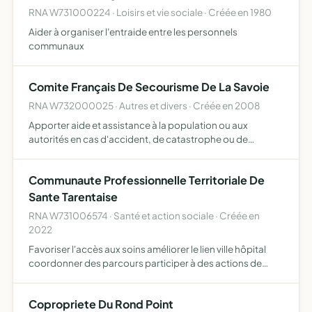
RNA W731000224 · Loisirs et vie sociale · Créée en 1980
Aider à organiser l'entraide entre les personnels
communaux
Comite Français De Secourisme De La Savoie
RNA W732000025 · Autres et divers · Créée en 2008
Apporter aide et assistance à la population ou aux
autorités en cas d'accident, de catastrophe ou de
manifestations diverses procéder à l'enseignement et la
formation en général et en particulier du secourisme sous
Communaute Professionnelle Territoriale De
toutes…
Sante Tarentaise
RNA W731006574 · Santé et action sociale · Créée en
2022
Favoriser l'accès aux soins améliorer le lien ville hôpital
coordonner des parcours participer à des actions de
prévention et de promotion de la sante agir dans un
contexte de crise sanitaire exceptionnel promouvoir l'att…
Copropriete Du Rond Point