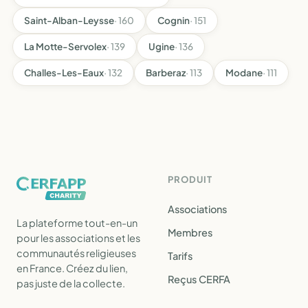
Saint-Alban-Leysse
· 160
Cognin
· 151
La Motte-Servolex
· 139
Ugine
· 136
Challes-Les-Eaux
· 132
Barberaz
· 113
Modane
· 111
PRODUIT
Associations
La plateforme tout-en-un
Membres
pour les associations et les
communautés religieuses
Tarifs
en France. Créez du lien,
Reçus CERFA
pas juste de la collecte.