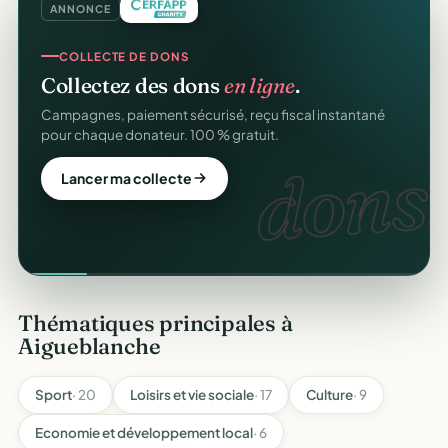
ANNONCE
COLLECTE DE DONS
Collectez des dons
en ligne
.
Campagnes, paiement sécurisé, reçu fiscal instantané
pour chaque donateur. 100 % gratuit.
dons.
Lancer ma collecte
Thématiques principales à
Aigueblanche
Sport
· 20
Loisirs et vie sociale
· 17
Culture
· 9
Economie et développement local
· 6