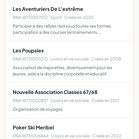
Les Aventuriers De L'extrême
RNA W731007012 · Sport · Créée en 2025
Participer à des rallyes raid sous toutes ses formes
participation à des courses (entraînements,
compétitions, démonstrations, etc) collecte de
fournitures scolaires et des articles de sport
Les Poupsies
etablissement de partenariats …
RNA W731001010 · Loisirs et vie sociale · Créée en 2008
Association de majorettes, divertissement pour les
jeunes, aide a la discipline corporelle et educatif
Nouvelle Association Classes 67/68
RNA W731002837 · Loisirs et vie sociale · Créée en 2017
Organisation de voyages
Poker Ski Meribel
RNA W731006664 · Loisirs et vie sociale · Créée en 2022