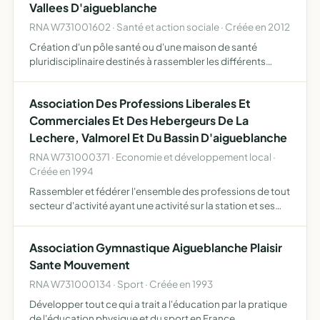
Vallees D'aigueblanche
RNA W731001602 · Santé et action sociale · Créée en 2012
Création d'un pôle santé ou d'une maison de santé
pluridisciplinaire destinés à rassembler les différents
professionnels de santé intervenant sur la commune
d'Aigueblanche et plus largement sur le territoire de la
Association Des Professions Liberales Et
communa…
Commerciales Et Des Hebergeurs De La
Lechere, Valmorel Et Du Bassin D'aigueblanche
RNA W731000371 · Economie et développement local ·
Créée en 1994
Rassembler et fédérer l'ensemble des professions de tout
secteur d'activité ayant une activité sur la station et ses
alantours en dehors des institutions corporatives et
politiques afin de mener toutes actions qu'elle jug…
Association Gymnastique Aigueblanche Plaisir
Sante Mouvement
RNA W731000134 · Sport · Créée en 1993
Développer tout ce qui a trait a l'éducation par la pratique
de l'éducation physique et du sport en France