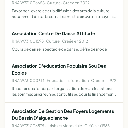
RNA W731006658 · Culture · Créée en 2022
Favoriser l'exercice et la diffusion des arts de la culture,
notamment des arts culinaires mettre en uvre les moyens
d'actions suivants animation d'ateliers de créations-
découvertes et d'échanges de savoirs, notamment aut…
Association Centre De Danse Attitude
RNA W731001598 · Culture · Créée en 2012
Cours de danse, spectacle de danse, défilé de mode
Association D'education Populaire Sou Des
Ecoles
RNA W731000614 · Education et formation · Créée en 1972
Recolter des fonds par l'organisation de manifestations,
les sommes ainsi reunies sont utilises pour le financement
d'activites educatives, recreatives, culturel- les et
sportives au profit de tous les eleves de l'ecole h…
Association De Gestion Des Foyers Logements
Du Bassin D'aigueblanche
RNA W731006579 · Loisirs et vie sociale · Créée en 1983