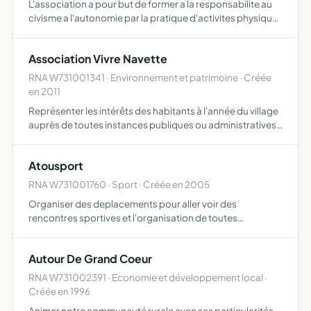
L'association a pour but de former a la responsabilite au
civisme a l'autonomie par la pratique d'activites physiques
sportives et de pleine nature d'activites socio culturellles
dans le cadre d'un fonctionnement democrat…
Association Vivre Navette
RNA W731001341 · Environnement et patrimoine · Créée
en 2011
Représenter les intérêts des habitants à l'année du village
auprès de toutes instances publiques ou administratives
maintenir et développer la qualité de vie au village
favoriser une gestion durable et raisonnée du massif…
Atousport
RNA W731001760 · Sport · Créée en 2005
Organiser des deplacements pour aller voir des
rencontres sportives et l'organisation de toutes
manifestations se rattachant directement ou
indirectement a l'objet principal
Autour De Grand Coeur
RNA W731002391 · Economie et développement local ·
Créée en 1996
Animer notre communauté rurale avec ses particularités