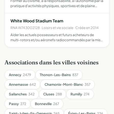
Former au civisme, à la responsabilité, à l'autonomie par la
pratique d'activités physiques, sportives et de plaine
nature
White Wood Stadium Team
RNA W743002128 · Loisirs et vie sociale · Créée en 2014
Aider les actuels possesseurs et futurs acheteurs de
multi-rotors et/ou aéronefs radiocommandés par la mise
à disposition d'une aide englobant le choix du matériel,
l'électronique et la mécanique, programmation
informatiq…
Associations dans les villes voisines
Annecy
· 2479
Thonon-Les-Bains
· 837
Annemasse
· 642
Chamonix-Mont-Blanc
· 357
Sallanches
· 342
Cluses
· 288
Rumilly
· 274
Passy
· 272
Bonneville
· 267
Saint-Julien-En-Genevois
· 265
Évian-Les-Bains
· 236