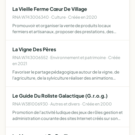
désireuses de s'impliquer dans l'économie sociale et
La Vieille Ferme Cœur De Village
solidaire…
RNA W743006340 · Culture · Créée en 2020
Promouvoir et organiser la vente de produits locaux
fermiers et artisanaux, proposer des prestations, des
services et des initiatives contribuant à la protection de
l'environnement, d'organiser des évènements favorisant
La Vigne Des Pères
l…
RNA W743006552 · Environnement et patrimoine · Créée
en 2021
Favoriser le partage pédagogique autour de la vigne, de
l'agriculture, de la sylviculture réaliser des animations
avec les plus jeunes (entretien, taille, récolte) dans l'esprit
de conserver un patrimoine local de variété…
Le Guide Du Roliste Galactique (G.r.o.g.)
RNA W381006930 · Autres et divers · Créée en 2000
Promotion de l'activité ludique des jeux de rôles gestion et
administration courante des sites Internet créés sur son
initiative et divulgués en son nom et résultant de la fusion
des contributions de ses membres animation…