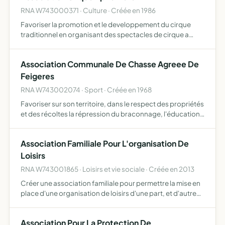
RNA W743000371 · Culture · Créée en 1986
Favoriser la promotion et le developpement du cirque
traditionnel en organisant des spectacles de cirque a
l'ancienne et des ateliers ouverts aux enfants et adultes
Association Communale De Chasse Agreee De
Feigeres
RNA W743002074 · Sport · Créée en 1968
Favoriser sur son territoire, dans le respect des propriétés
et des récoltes la répression du braconnage, l'éducation
cynégétique de ses membres et, en général, d'assurer
une meilleure organisation technique de la chasse …
Association Familiale Pour L'organisation De
Loisirs
RNA W743001865 · Loisirs et vie sociale · Créée en 2013
Créer une association familiale pour permettre la mise en
place d'une organisation de loisirs d'une part, et d'autre
part de financer l'ensemble des fêtes familiales
d'anniversaire de 2017 à 2019 et suivants
Association Pour La Protection De