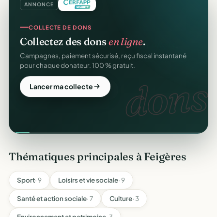
ANNONCE
COLLECTE DE DONS
Collectez des dons
en ligne
.
Campagnes, paiement sécurisé, reçu fiscal instantané
pour chaque donateur. 100 % gratuit.
dons.
Lancer ma collecte
Thématiques principales à Feigères
Sport
· 9
Loisirs et vie sociale
· 9
Santé et action sociale
· 7
Culture
· 3
Environnement et patrimoine
· 3