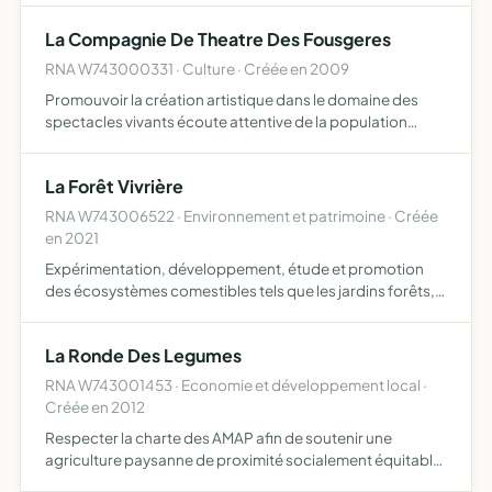
foyer à l'exclusion de tout usage commercial
La Compagnie De Theatre Des Fousgeres
RNA W743000331 · Culture · Créée en 2009
Promouvoir la création artistique dans le domaine des
spectacles vivants écoute attentive de la population
quant à ses aspirations en matière de renouvellement de
l'offre artistique, organisation d'évènements pour les jeu…
La Forêt Vivrière
RNA W743006522 · Environnement et patrimoine · Créée
en 2021
Expérimentation, développement, étude et promotion
des écosystèmes comestibles tels que les jardins forêts,
haies fruitières, vergers, et valorisation de la large gamme
de produits, alimentaire ou non, et services qu'ils …
La Ronde Des Legumes
RNA W743001453 · Economie et développement local ·
Créée en 2012
Respecter la charte des AMAP afin de soutenir une
agriculture paysanne de proximité socialement équitable
et écologiquement soutenable regrouper des personnes