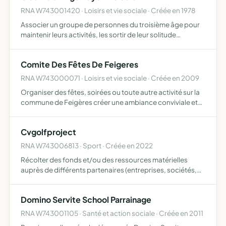
RNA W743001420 · Loisirs et vie sociale · Créée en 1978
Associer un groupe de personnes du troisième âge pour
maintenir leurs activités, les sortir de leur solitude
organiser des loisirs resserrer les liens amicaux entre les
personnes âgées de la commune
Comite Des Fêtes De Feigeres
RNA W743000071 · Loisirs et vie sociale · Créée en 2009
Organiser des fêtes, soirées ou toute autre activité sur la
commune de Feigères créer une ambiance conviviale et
un esprit de cohésion entre les associations de Feigères
et les habitants
Cvgolfproject
RNA W743006813 · Sport · Créée en 2022
Récolter des fonds et/ou des ressources matérielles
auprès de différents partenaires (entreprises, sociétés,
banques, collectivités territoriales, particuliers) pour
financer et/ou équiper les saisons golfiques de notre f…
Domino Servite School Parrainage
RNA W743001105 · Santé et action sociale · Créée en 2011