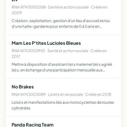
RNA W743000268 · Santé et action sociale · Créée en
2009
Création, exploitation, gestion d'un lieu d'accueil et/ou
d'une halte-garderie pour enfants de 0 à 5 ans en
situation de handicap animation, conseil et information
aux familles sur les démarches à effectuer lors de l'anno…
Mam Les P'tites Lucioles Bleues
RNA W743002952 · Santé et action sociale · Créée en
2017
Mettre à disposition d'assistant (e) s maternel (le) s agréé
(e) s, en échange d'une participation mensuelle aux
charges et frais de fonctionnement de la MAM, des locaux
entièrement dédiés à l'accueil de jeunes enfants, a…
No Brakes
RNA W743003089 · Loisirs et vie sociale · Créée en 2018
Loisirs et manifestations liés aux motocyclettes de toutes
cylindrées
Panda Racing Team