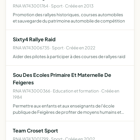
RNA W743001764 · Sport · Créée en 2013
Promotion des rallyes historiques, courses automobiles
et sauvegarde du patrimoine automobile de compétition
Sixty4 Rallye Raid
RNA W743006735 · Sport · Créée en 2022
Aider des pilotes à participer à des courses de rallyes raid
Sou Des Ecoles Primaire Et Maternelle De
Feigeres
RNA W743000366 · Education et formation · Créée en
1984
Permettre aux enfants et aux enseignants de l'école
publique de Feigères de profiter de moyens humains et
financiers supplémentaires dans la mise en oeuvre de
leurs programmes éducatifs, pédagogiques, culturels ou
Team Croset Sport
sportif…
RNA W743001799 · Sport · Créée en 2002