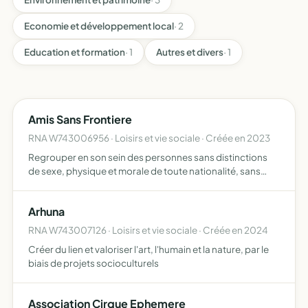
Economie et développement local
· 2
Education et formation
· 1
Autres et divers
· 1
Amis Sans Frontiere
RNA W743006956 · Loisirs et vie sociale · Créée en 2023
Regrouper en son sein des personnes sans distinctions
de sexe, physique et morale de toute nationalité, sans
distinctions d'ethnie ni de religion, en vue de renforcer les
liens de solidarité, de fraternité entre les membr…
Arhuna
RNA W743007126 · Loisirs et vie sociale · Créée en 2024
Créer du lien et valoriser l'art, l'humain et la nature, par le
biais de projets socioculturels
Association Cirque Ephemere