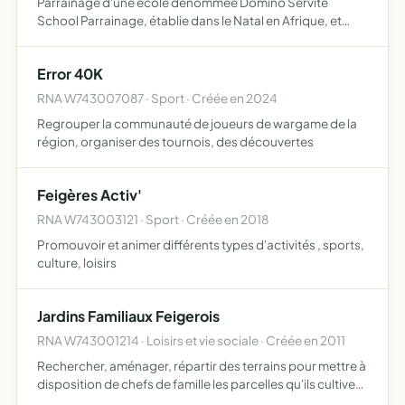
Parrainage d'une école dénommée Domino Servite
School Parrainage, établie dans le Natal en Afrique, et
toutes les activités s'y rapportant
Error 40K
RNA W743007087 · Sport · Créée en 2024
Regrouper la communauté de joueurs de wargame de la
région, organiser des tournois, des découvertes
Feigères Activ'
RNA W743003121 · Sport · Créée en 2018
Promouvoir et animer différents types d'activités , sports,
culture, loisirs
Jardins Familiaux Feigerois
RNA W743001214 · Loisirs et vie sociale · Créée en 2011
Rechercher, aménager, répartir des terrains pour mettre à
disposition de chefs de famille les parcelles qu'ils cultivent
personnellement en vue de subvenir aux besoins de leur