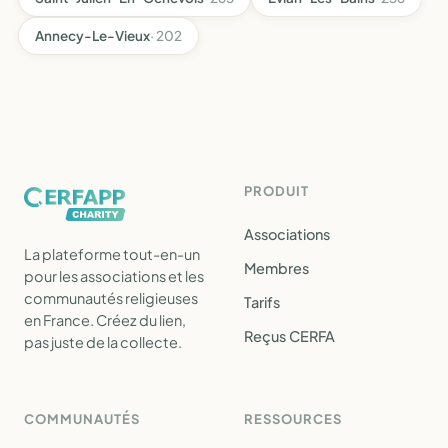
Annecy-Le-Vieux
· 202
PRODUIT
Associations
La plateforme tout-en-un
Membres
pour les associations et les
communautés religieuses
Tarifs
en France. Créez du lien,
Reçus CERFA
pas juste de la collecte.
COMMUNAUTÉS
RESSOURCES