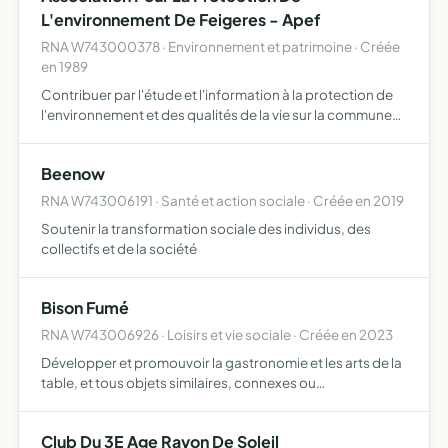
L'environnement De Feigeres - Apef
RNA W743000378 · Environnement et patrimoine · Créée
en 1989
Contribuer par l'étude et l'information à la protection de
l'environnement et des qualités de la vie sur la commune
de feigeres et de sa région en particulier, promouvoir un
développement harmonieux de notre commune, ses …
Beenow
RNA W743006191 · Santé et action sociale · Créée en 2019
Soutenir la transformation sociale des individus, des
collectifs et de la société
Bison Fumé
RNA W743006926 · Loisirs et vie sociale · Créée en 2023
Développer et promouvoir la gastronomie et les arts de la
table, et tous objets similaires, connexes ou
complémentaires ou susceptibles d'en favoriser la
réalisation ou le développement
Club Du 3E Age Rayon De Soleil