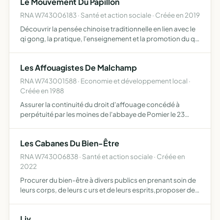
Le Mouvement Du Papillon
RNA W743006183 · Santé et action sociale · Créée en 2019
Découvrir la pensée chinoise traditionnelle en lien avec le
qi gong, la pratique, l'enseignement et la promotion du qi
gong, ainsi que tout autre activité liée au bien-être et à la
détente, l'association peut utiliser tou…
Les Affouagistes De Malchamp
RNA W743001588 · Economie et développement local ·
Créée en 1988
Assurer la continuité du droit d'affouage concédé à
perpétuité par les moines de l'abbaye de Pomier le 23
aoùt 1336 aux habitants de Malchamp la gérance de
l'ancinne procherie dont l'association est propriétaire et
Les Cabanes Du Bien-Être
qui es…
RNA W743006838 · Santé et action sociale · Créée en
2022
Procurer du bien-être à divers publics en prenant soin de
leurs corps, de leurs c urs et de leurs esprits,proposer des
manifestations culturelles, des activités de bien-être, du
soin à la personne, des ateliers de transmi…
Liv