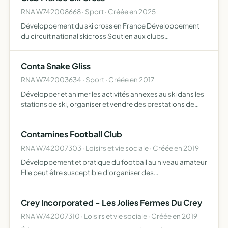
RNA W742008668 · Sport · Créée en 2025
Développement du ski cross en France Développement
du circuit national skicross Soutien aux clubs
organisateurs de compétitions de Ski Cross Soutien aux
équipes de France de Ski Cross Soutien aux Clubs et
Conta Snake Gliss
Comité de Ski Cr…
RNA W742003634 · Sport · Créée en 2017
Développer et animer les activités annexes au ski dans les
stations de ski, organiser et vendre des prestations de
services aux particuliers, entreprises, écoles, lier aux
sports d'hiver
Contamines Football Club
RNA W742007303 · Loisirs et vie sociale · Créée en 2019
Développement et pratique du football au niveau amateur
Elle peut être susceptible d'organiser des
rassemblements, tombolas, buvettes, barbecue,
tournois de football, etc ce qui engrangerait des revenus
Crey Incorporated - Les Jolies Fermes Du Crey
financiers qui per…
RNA W742007310 · Loisirs et vie sociale · Créée en 2019