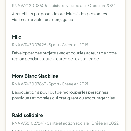
RNA W742008605 · Loisirs et vie sociale · Créée en 2024
Accueillir et proposer des activités à des personnes
victimes de violences conjugales
Milc
RNA W742007426 · Sport · Créée en 2019
Développer des projets avec et pour les acteurs de notre
région pendant toute la durée de l'existence de
l'association, et d'organiser des événements sportifs,
récréatifs, festifs et culturels en complément, et dans le
Mont Blanc Slackline
bu…
RNA W742007863 · Sport · Créée en 2021
L association a pour but de regrouper les personnes
physiques et morales qui pratiquent ou encouragent les
activités artistiques, physiques, sportives et de plein air se
déroulant en montagne et autres sites naturels ou a…
Raid'solidaire
RNA W381027241 · Santé et action sociale · Créée en 2022