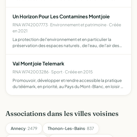
demandes
Un Horizon Pour Les Contamines Montjoie
RNA W742007773 · Environnement et patrimoine · Créée
en 2021
La protection de l'environnement et en particulier la
préservation des espaces naturels , de l'eau, de l'air des
sols, des paysages et du cadre de vie , La préservation
d'un aménagement harmonieux et équilibré du territoi…
Val Montjoie Telemark
RNA W742003286 · Sport · Créée en 2015
Promouvoir, développer et rendre accessible la pratique
du télémark, en priorité, au Pays du Mont-Blanc, en loisir et
en compétition
Associations dans les villes voisines
Annecy
· 2479
Thonon-Les-Bains
· 837