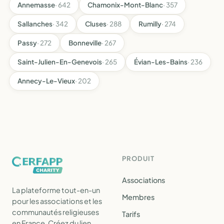
Annemasse
· 642
Chamonix-Mont-Blanc
· 357
Sallanches
· 342
Cluses
· 288
Rumilly
· 274
Passy
· 272
Bonneville
· 267
Saint-Julien-En-Genevois
· 265
Évian-Les-Bains
· 236
Annecy-Le-Vieux
· 202
PRODUIT
Associations
La plateforme tout-en-un
Membres
pour les associations et les
communautés religieuses
Tarifs
en France. Créez du lien,