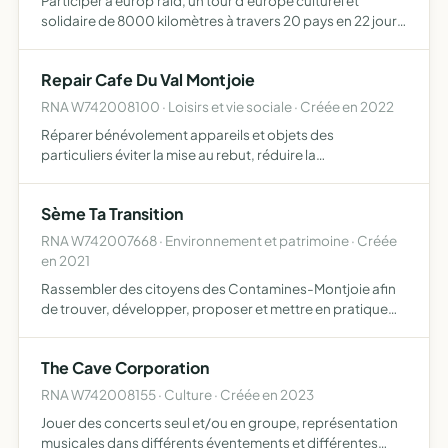
Participer a europ'raid, un tour d'europe culturel et
solidaire de 8000 kilomètres à travers 20 pays en 22 jours
dans le but de redécouvrir l'europe tout en acheminant du
matériel solidaire dans des écoles défavorisées d'…
Repair Cafe Du Val Montjoie
RNA W742008100 · Loisirs et vie sociale · Créée en 2022
Réparer bénévolement appareils et objets des
particuliers éviter la mise au rebut, réduire la
consommation de ressources nouvelles pour les
remplacer, transmettre le savoir-faire, Créer un espace
Sème Ta Transition
convivial d'échanges
RNA W742007668 · Environnement et patrimoine · Créée
en 2021
Rassembler des citoyens des Contamines-Montjoie afin
de trouver, développer, proposer et mettre en pratique
des solutions pour la transition écologique et la durabilité
du développement sur le territoire de la commune dév…
The Cave Corporation
RNA W742008155 · Culture · Créée en 2023
Jouer des concerts seul et/ou en groupe, représentation
musicales dans différents éventements et différentes