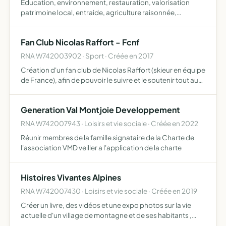
Éducation, environnement, restauration, valorisation
patrimoine local, entraide, agriculture raisonnée,
échange de service, humanisme, solidarité et aide aux
personnes défavorisées, réalisation d'évènements
Fan Club Nicolas Raffort - Fcnf
festifs, accue…
RNA W742003902 · Sport · Créée en 2017
Création d'un fan club de Nicolas Raffort (skieur en équipe
de France), afin de pouvoir le suivre et le soutenir tout au
long de sa saison de coupes du monde, et tous objets
similaires, connexes ou complémentaires ou susc…
Generation Val Montjoie Developpement
RNA W742007943 · Loisirs et vie sociale · Créée en 2022
Réunir membres de la famille signataire de la Charte de
l'association VMD veiller a l'application de la charte
Histoires Vivantes Alpines
RNA W742007430 · Loisirs et vie sociale · Créée en 2019
Créer un livre, des vidéos et une expo photos sur la vie
actuelle d'un village de montagne et de ses habitants ,
aller à la rencontre de plusieurs habitants aux parcours