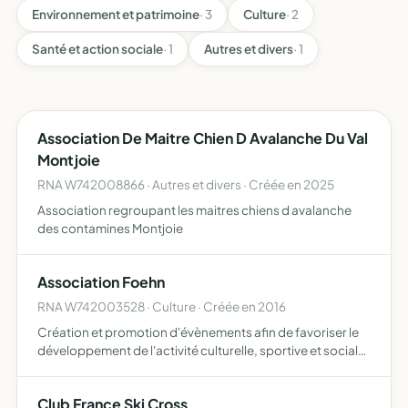
Environnement et patrimoine
· 3
Culture
· 2
Santé et action sociale
· 1
Autres et divers
· 1
Association De Maitre Chien D Avalanche Du Val
Montjoie
RNA W742008866 · Autres et divers · Créée en 2025
Association regroupant les maitres chiens d avalanche
des contamines Montjoie
Association Foehn
RNA W742003528 · Culture · Créée en 2016
Création et promotion d'évènements afin de favoriser le
développement de l'activité culturelle, sportive et sociale
des jeunes des Contamines-Montjoie
Club France Ski Cross