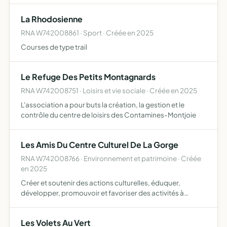
différents
La Rhodosienne
RNA W742008861 · Sport · Créée en 2025
Courses de type trail
Le Refuge Des Petits Montagnards
RNA W742008751 · Loisirs et vie sociale · Créée en 2025
L'association a pour buts la création, la gestion et le
contrôle du centre de loisirs des Contamines-Montjoie
Les Amis Du Centre Culturel De La Gorge
RNA W742008766 · Environnement et patrimoine · Créée
en 2025
Créer et soutenir des actions culturelles, éduquer,
développer, promouvoir et favoriser des activités à
caractère culturel, dans le respect d'une éthique civique,
compatible avec le site et son histoire, prioritairement s…
Les Volets Au Vert