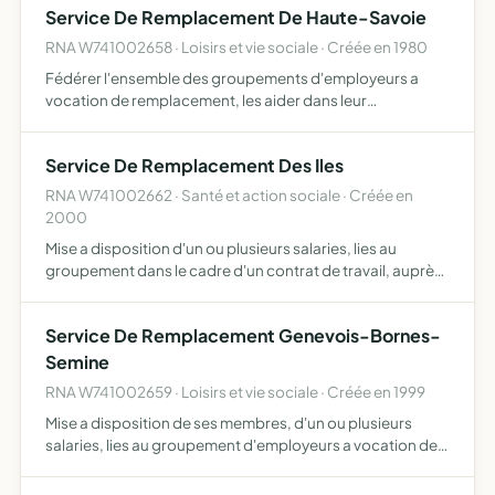
Service De Remplacement De Haute-Savoie
RNA W741002658 · Loisirs et vie sociale · Créée en 1980
Fédérer l'ensemble des groupements d'employeurs a
vocation de remplacement, les aider dans leur
fonctionnement de manière a encourager le
développement d'un service de qualité accessible a tous
Service De Remplacement Des Iles
les agriculteurs
RNA W741002662 · Santé et action sociale · Créée en
2000
Mise a disposition d'un ou plusieurs salaries, lies au
groupement dans le cadre d'un contrat de travail, auprès
d'agriculteurs en vue d'assurer leur remplacement sur les
exploitations en cas de mandat professionnel, forma…
Service De Remplacement Genevois-Bornes-
Semine
RNA W741002659 · Loisirs et vie sociale · Créée en 1999
Mise a disposition de ses membres, d'un ou plusieurs
salaries, lies au groupement d'employeurs a vocation de
remplacement de genevois-bornes-semine dans le
cadre d'un contrat de travail