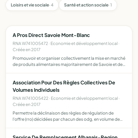
Loisirs et vie sociale
· 4
Santé et action sociale
· 1
A Pros Direct Savoie Mont-Blanc
RNA W741005472 · Economie et développement local ·
Créée en 2017
Promouvoir et organiser collectivement la mise en marché
de produits alimentaires majoritairement de Savoie et de
Haute-Savoie proposés par des agriculteurs, des
pêcheurs, des artisans alimentaires et autres
Association Pour Des Règles Collectives De
professionnel…
Volumes Individuels
RNA W741005422 · Economie et développement local ·
Créée en 2017
Permettre la déclinaison des règles de régulation de
l'offre (rro) décidées par chacun des odg, en volume de
lait pour chacun des producteurs adhérent des
coopératives membres de l'association arvi, ainsi que
Service De Remplacement Albanais-Region
pour chacun …