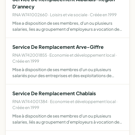
D'annecy
RNA W741002660 · Loisirs et vie sociale · Créée en 1999
Mise a disposition de ses membres, d'un ou plusieurs
salaries, lies au groupement d'employeurs a vocation de
remplacement de l'albanais et de la région d'annecy dans
le cadre d'un contrat de travail
Service De Remplacement Arve-Giffre
RNA W742001855 · Economie et développement local ·
Créée en 1999
Mise à disposition de ses membres d'un ou plusieurs
salariés pour des entreprises et des exploitations de
travaux agricoles dans la vallée de l'arve du giffre ou de la
vallée verte dans le cadre d'un contrat de travail, n…
Service De Remplacement Chablais
RNA W744001384 · Economie et développement local ·
Créée en 1999
Mise à disposition de ses membres d'un ou plusieurs
salaries, liés au groupement d'employeurs à vocation de
remplacement du chablais dans le cadre d'un contrat de
travail