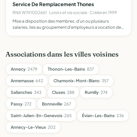
Service De Remplacement Thones
RNA W741002661 · Loisirs et vie sociale · Créée en 1999
Mise a disposition des membres, d'un ou plusieurs
salaries, lies au groupement d'employeurs a vocation de
remplacement de thones dans le cadre d'un contrat de
travail
Associations dans les villes voisines
Annecy
· 2479
Thonon-Les-Bains
· 837
Annemasse
· 642
Chamonix-Mont-Blanc
· 357
Sallanches
· 342
Cluses
· 288
Rumilly
· 274
Passy
· 272
Bonneville
· 267
Saint-Julien-En-Genevois
· 265
Évian-Les-Bains
· 236
Annecy-Le-Vieux
· 202