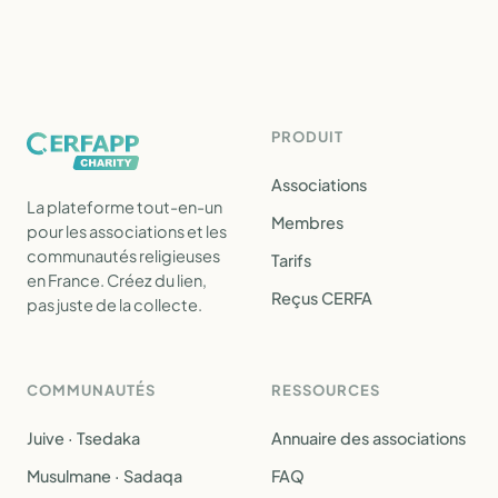
PRODUIT
Associations
La plateforme tout-en-un
Membres
pour les associations et les
communautés religieuses
Tarifs
en France. Créez du lien,
Reçus CERFA
pas juste de la collecte.
COMMUNAUTÉS
RESSOURCES
Juive · Tsedaka
Annuaire des associations
Musulmane · Sadaqa
FAQ