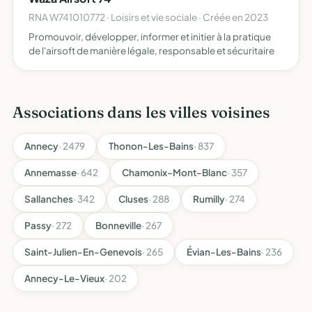
RNA W741010772 · Loisirs et vie sociale · Créée en 2023
Promouvoir, développer, informer et initier à la pratique
de l'airsoft de manière légale, responsable et sécuritaire
Associations dans les villes voisines
Annecy
· 2479
Thonon-Les-Bains
· 837
Annemasse
· 642
Chamonix-Mont-Blanc
· 357
Sallanches
· 342
Cluses
· 288
Rumilly
· 274
Passy
· 272
Bonneville
· 267
Saint-Julien-En-Genevois
· 265
Évian-Les-Bains
· 236
Annecy-Le-Vieux
· 202