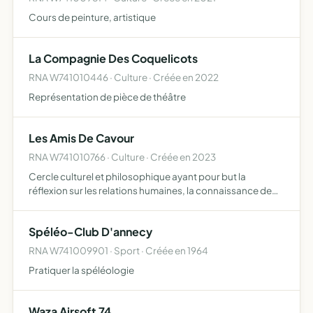
Cours de peinture, artistique
La Compagnie Des Coquelicots
RNA W741010446 · Culture · Créée en 2022
Représentation de pièce de théâtre
Les Amis De Cavour
RNA W741010766 · Culture · Créée en 2023
Cercle culturel et philosophique ayant pour but la
réflexion sur les relations humaines, la connaissance de
soi, par le travail intellectuel, social, spirituel, individuel et
collectif
Spéléo-Club D'annecy
RNA W741009901 · Sport · Créée en 1964
Pratiquer la spéléologie
Waza Airsoft 74