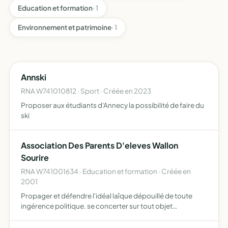
Education et formation
· 1
Environnement et patrimoine
· 1
Annski
RNA W741010812 · Sport · Créée en 2023
Proposer aux étudiants d'Annecy la possibilité de faire du
ski
Association Des Parents D'eleves Wallon
Sourire
RNA W741001634 · Education et formation · Créée en
2001
Propager et défendre l'idéal laîque dépouillé de toute
ingérence politique. se concerter sur tout objet
concernant les intérêts moraux et matériels de leurs
enfants. formuler des voeux à ce sujet, d'en poursuivre la