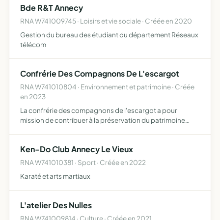
Bde R&T Annecy
réali…
RNA W741009745 · Loisirs et vie sociale · Créée en 2020
Gestion du bureau des étudiant du département Réseaux
télécom
Confrérie Des Compagnons De L'escargot
RNA W741010804 · Environnement et patrimoine · Créée
en 2023
La confrérie des compagnons de l'escargot a pour
mission de contribuer à la préservation du patrimoine
gastronomique et oenologique de la France, en assurant
la promotion des terroirs et de l'art de vivre à la française
Ken-Do Club Annecy Le Vieux
e…
RNA W741010381 · Sport · Créée en 2022
Karaté et arts martiaux
L'atelier Des Nulles
RNA W741009814 · Culture · Créée en 2021