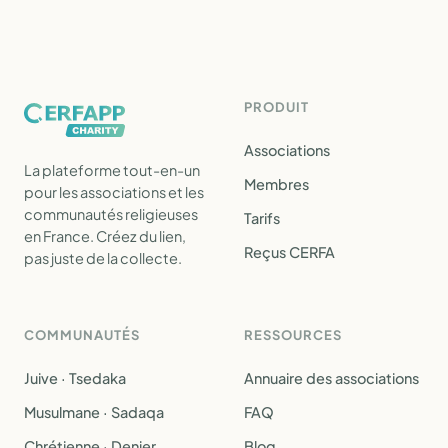
PRODUIT
Associations
La plateforme tout-en-un
Membres
pour les associations et les
communautés religieuses
Tarifs
en France. Créez du lien,
Reçus CERFA
pas juste de la collecte.
COMMUNAUTÉS
RESSOURCES
Juive · Tsedaka
Annuaire des associations
Musulmane · Sadaqa
FAQ
Chrétienne · Denier
Blog