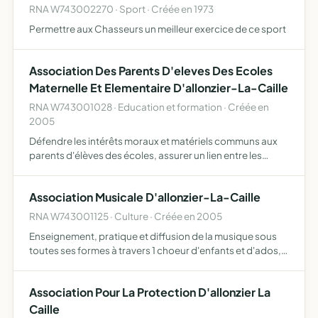
RNA W743002270 · Sport · Créée en 1973
Permettre aux Chasseurs un meilleur exercice de ce sport
Association Des Parents D'eleves Des Ecoles
Maternelle Et Elementaire D'allonzier-La-Caille
RNA W743001028 · Education et formation · Créée en
2005
Défendre les intérêts moraux et matériels communs aux
parents d'élèves des écoles, assurer un lien entre les
parents ou représentants légaux des élèves avec les
autorités scolaires et le corps enseignant en privilégiant l…
Association Musicale D'allonzier-La-Caille
RNA W743001125 · Culture · Créée en 2005
Enseignement, pratique et diffusion de la musique sous
toutes ses formes à travers 1 choeur d'enfants et d'ados,
une classe de chant et d'instruments
Association Pour La Protection D'allonzier La
Caille