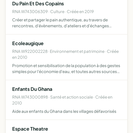
Du Pain Et Des Copains
culturelles …
RNA W743006309 · Culture · Créée en 2019
Créer et partager le pain authentique, au travers de
rencontres, d'évènements, d'ateliers et d'échanges
centrés sur le pain et la cuisson au four à bois
Ecoleaugique
RNA W922002228 · Environnement et patrimoine · Créée
en 2010
Promotion et sensibilisation de la population à des gestes
simples pour l'économie d'eau, et toutes autres sources
d'énergie, à travers l'organisation d'actions écologiques
et la vente de produits permettant de préserver …
Enfants Du Ghana
RNA W743000898 · Santé et action sociale · Créée en
2010
Aide aux enfants du Ghana dans les villages défavorisés
Espace Theatre