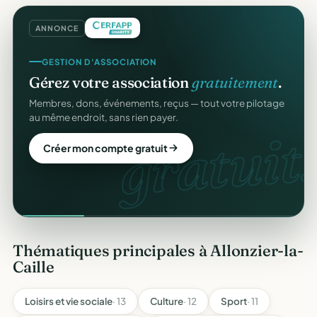
ANNONCE
GESTION D'ASSOCIATION
Gérez votre association
gratuitement
.
Membres, dons, événements, reçus — tout votre pilotage
au même endroit, sans rien payer.
gratuit.
Créer mon compte gratuit
Thématiques principales à Allonzier-la-
Caille
Loisirs et vie sociale
· 13
Culture
· 12
Sport
· 11