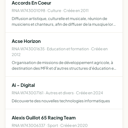
Accords En Coeur
RNA W743001098 · Culture · Créée en 2011
Diffusion artistique, culturelle et musicale, réunion de
musiciens et chanteurs, afin de diffuser de la musqiue lors
de concerts, spectacles, représentations, et d'une façon
générale de promouvoir la musique et les arts p…
Acse Horizon
RNA W743001635 · Education et formation · Créée en
2012
Organisation de missions de développement agricole, à
destination des MFR et d'autres structures d'éducation et
de formation dans le monde
Ai - Digital
RNA W743007161 · Autres et divers · Créée en 2024
Découverte des nouvelles technologies informatiques
Alexis Guillot 65 Racing Team
RNA W743006337 · Sport · Créée en 2020