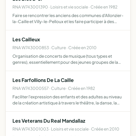
RNA W743001390 · Loisirs et vie sociale · Créée en 1982
Faire se rencontrer les anciens des communes d'Allonzier-
la-Caille et Villy-le-Pelloux et les faire participer à des
sorties, repas, bricolages, jeux divers, spectacles
Les Cailleux
RNA W743000853 · Culture · Créée en 2010
Organisation de concerts de musique (tous types et
genres), essentiellement pour des jeunes groupes de la
région et exceptionnellement pour les groupes invités
d'ailleurs participation aux différents évènements (fêtes
Les Farfollions De La Caille
de …
RNA W743000557 · Culture · Créée en 1982
Faciliter l'expression des enfants et des adultes au niveau
de la création artistique à travers le théâtre, la danse, la
musique, le mime, aux fins de présenter des spectacles
divertissants dans les communes environnantes…
Les Veterans Du Real Mandallaz
RNA W743001003 · Loisirs et vie sociale · Créée en 2010