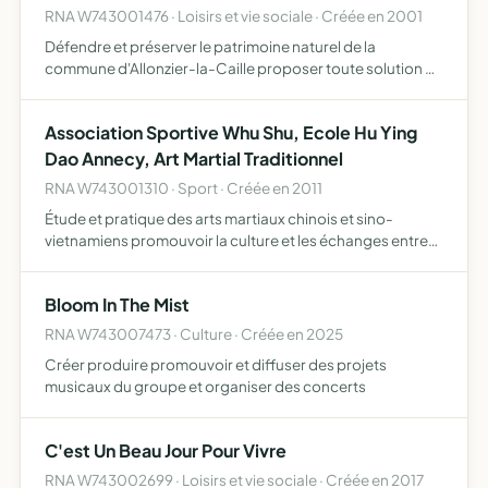
RNA W743001476 · Loisirs et vie sociale · Créée en 2001
Défendre et préserver le patrimoine naturel de la
commune d'Allonzier-la-Caille proposer toute solution de
nature à assurer la valorisation de son environnement
rester vigilante quant à l'utilisation et à l'aménagement
Association Sportive Whu Shu, Ecole Hu Ying
de…
Dao Annecy, Art Martial Traditionnel
RNA W743001310 · Sport · Créée en 2011
Étude et pratique des arts martiaux chinois et sino-
vietnamiens promouvoir la culture et les échanges entre
les disciplines martiales de toute origine
Bloom In The Mist
RNA W743007473 · Culture · Créée en 2025
Créer produire promouvoir et diffuser des projets
musicaux du groupe et organiser des concerts
C'est Un Beau Jour Pour Vivre
RNA W743002699 · Loisirs et vie sociale · Créée en 2017