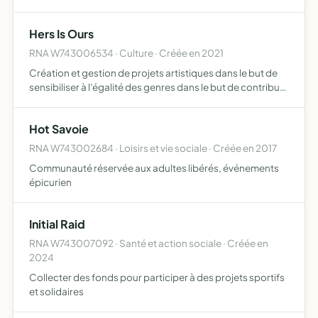
connaissance et l'expression de soi
Hers Is Ours
RNA W743006534 · Culture · Créée en 2021
Création et gestion de projets artistiques dans le but de
sensibiliser à l'égalité des genres dans le but de contribuer
à éliminer à toute forme de discrimination basée sur le
genre, l'association crée et/ou collabore sur…
Hot Savoie
RNA W743002684 · Loisirs et vie sociale · Créée en 2017
Communauté réservée aux adultes libérés, événements
épicurien
Initial Raid
RNA W743007092 · Santé et action sociale · Créée en
2024
Collecter des fonds pour participer à des projets sportifs
et solidaires