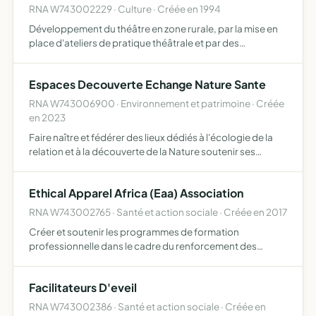
RNA W743002229 · Culture · Créée en 1994
Développement du théâtre en zone rurale, par la mise en
place d'ateliers de pratique théâtrale et par des
représentations en public du travail des alteliers de
l'association et de troupes extérieures
Espaces Decouverte Echange Nature Sante
RNA W743006900 · Environnement et patrimoine · Créée
en 2023
Faire naître et fédérer des lieux dédiés à l'écologie de la
relation et à la découverte de la Nature soutenir ses
adhérents et ses sympathisants à s'inscrire en tant
qu'acteurs de leur environnement et de leur propre sant…
Ethical Apparel Africa (Eaa) Association
RNA W743002765 · Santé et action sociale · Créée en 2017
Créer et soutenir les programmes de formation
professionnelle dans le cadre du renforcement des
capacités des travailleurs dans les usines de confection
de vêtements existantes en Afrique ainsi que toute activité
Facilitateurs D'eveil
connexe …
RNA W743002386 · Santé et action sociale · Créée en