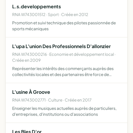
L.s.developpements
RNA W743001512 · Sport · Créée en 2012
Promotion et suivi technique des pilotes passionnée de
sports mécaniques
L'upa L'union Des Professionnels D'allonzier
RNA W743000216 · Economie et développement local ·
Créée en 2009
Représenter les intérêts des commerçants auprès des
collectivités locales et des partenaires être force de
proposition en ce qui concerne l'espace marchand et
l'environnement urbain auprès des collectivités locales et
L'usine À Groove
des…
RNA W743002771 · Culture · Créée en 2017
Enseigner les musiques actuelles auprès de particuliers,
d'entreprises, d'institutions ou d'associations
Les Bles D'or