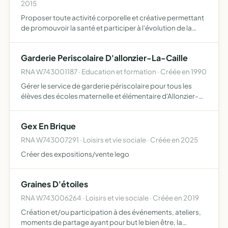
2015
Proposer toute activité corporelle et créative permettant
de promouvoir la santé et participer à l'évolution de la
collectivité vers plus d'équilibre, de responsabilité et
d'autonomie pour les individus et de respect pour…
Garderie Periscolaire D'allonzier-La-Caille
RNA W743001187 · Education et formation · Créée en 1990
Gérer le service de garderie périscolaire pour tous les
élèves des écoles maternelle et élémentaire d'Allonzier-
la-Caille
Gex En Brique
RNA W743007291 · Loisirs et vie sociale · Créée en 2025
Créer des expositions/vente lego
Graines D'étoiles
RNA W743006264 · Loisirs et vie sociale · Créée en 2019
Création et/ou participation à des événements, ateliers,
moments de partage ayant pour but le bien être, la