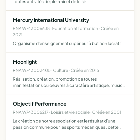
Toutes activités de plein air et de loisir
Mercury International University
RNA W743006638 · Education et formation · Créée en
2021
Organisme d'enseignement supérieur à but non lucratif
Moonlight
RNA W743002405 · Culture · Créée en 2015
Réalisation, création, promotion de toutes
manifestations ou oeuvres à caractère artistique, musical,
d'animation et tous objets similaires, connexes,
complémentaires ou susceptibles d'en favoriser la
Objectif Performance
réalisation ou le dé…
RNA W743006217 · Loisirs et vie sociale · Créée en 2001
La création de notre association est le résultat d'une
passion commune pour les sports mécaniques . cette
association a pour but la promotion et le suivi technique
de ses pilotes.