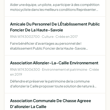
Aider une équipe, un pilote, a participer à des compétition
motocycliste dans les meilleurs conditions Représenter
cette association lors de compétitions ou de toutes
autres manifestations, organiser des journées de roula…
Amicale Du Personnel De LÉtablissement Public
Foncier De La Haute-Savoie
RNA W743002700 · Culture · Créée en 2017
Faire bénéficier d'avantages au personnel de l
établissement Public Foncier de la Haute-Savoie
favoriser l'esprit de solidarité et de convivialité par
l'organisation d'activités ludiques et au besoin par
Association Allonzier-La-Caille Environnement
l'exercice d'acti…
RNA W743006300 · Environnement et patrimoine · Créée
en 2019
Défendre et préserver le patrimoine de la commune
d'allonzier la Caille proposer toute solution de nature à
assurer la valorisation de son environnement,défendre les
intérêts des habitants d'allonzier la Caille quant à l'…
Association Communale De Chasse Agreee
D'allonzier La Caille