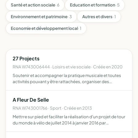
Santé et action sociale
· 6
Education et formation
· 5
Environnement et patrimoine
· 3
Autres et divers
· 1
Economie et développement local
· 1
27 Projects
RNA W743006444 · Loisirs et vie sociale · Créée en 2020
Soutenir et accompagner la pratique musicale et toutes
activités pouvant y être rattachées, organiser des
événements culturels en tout genre, accompagner et
organiser des marchés de créateurs artisanaux, vide
A Fleur De Selle
dressing, sé…
RNA W743001766 · Sport · Créée en 2013
Mettrre sur pied et faciliter la réalisation d'un projet de tour
du monde à vélo de juillet 2014 à janvier 2016 par
différentes actions