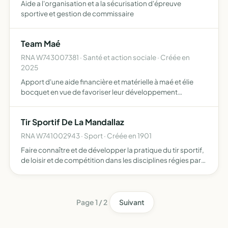
Aide a l'organisation et a la sécurisation d'épreuve
sportive et gestion de commissaire
Team Maé
RNA W743007381 · Santé et action sociale · Créée en
2025
Apport d'une aide financière et matérielle à maé et élie
bocquet en vue de favoriser leur développement
physique, psychique, émotionnel et relationnel collecte
de fonds en faveur de méthodes de soins innovantes
Tir Sportif De La Mandallaz
susceptibl…
RNA W741002943 · Sport · Créée en 1901
Faire connaître et de développer la pratique du tir sportif,
de loisir et de compétition dans les disciplines régies par
la fédération française de tir le groupement assure en son
sein la liberté d'opinion et le respect d…
Page 1 / 2
Suivant