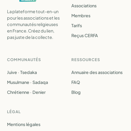
Associations
La plateforme tout-en-un
Membres
pour les associations et les
communautés religieuses
Tarifs
en France. Créez du lien,
Reçus CERFA
pas juste de la collecte.
COMMUNAUTÉS
RESSOURCES
Juive · Tsedaka
Annuaire des associations
Musulmane · Sadaqa
FAQ
Chrétienne · Denier
Blog
LÉGAL
Mentions légales