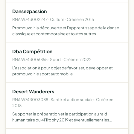
russes pour lesquelles les associations Droujba (Isère) e…
Dansezpassion
RNA W743002247 · Culture · Créée en 2015
Promouvoir la découverte et l'apprentissage de la danse
classique et contemporaine et toutes autres
disciplines,aux fins de réalisation dudit objet,
l'association peut utiliser les moyens d'action suivants
Dba Compétition
ateliers et sta…
RNA W743006855 · Sport · Créée en 2022
L'association à pour objet de favoriser, développer et
promouvoir le sport automobile
Desert Wanderers
RNA W743003088 · Santé et action sociale · Créée en
2018
Supporter la préparation et la participation au raid
humanitaire du 4l Trophy 2019 et éventuellement les
éditions des années postérieures Organiser ou participer
à des événements humanitaires et/ou d'échanges