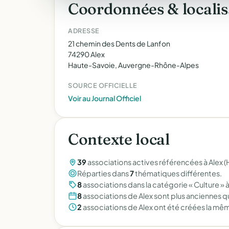
Coordonnées & localis
ADRESSE
21 chemin des Dents de Lanfon
74290 Alex
Haute-Savoie, Auvergne-Rhône-Alpes
SOURCE OFFICIELLE
Voir au Journal Officiel
Contexte local
39
associations actives référencées à Alex 
Réparties dans
7
thématiques différentes.
8
associations dans la catégorie « Culture » à
8
associations de Alex sont plus anciennes q
2
associations de Alex ont été créées la mê