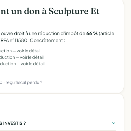
t un don à Sculpture Et
l ouvre droit à une réduction d'impôt de
66 %
(article
 CERFA n°11580. Concrètement :
uction —
voir le détail
éduction —
voir le détail
éduction —
voir le détail
80
·
reçu fiscal perdu ?
 INVESTIS ?