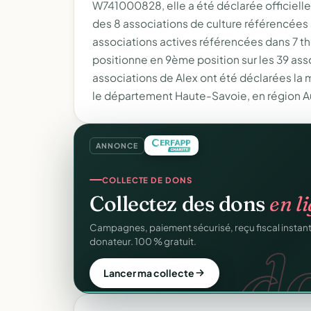
W741000828, elle a été déclarée officielleme
des 8 associations de culture référencées 
associations actives référencées dans 7 th
positionne en 9ème position sur les 39 ass
associations de Alex ont été déclarées la
le département Haute-Savoie, en région 
ANNONCE
CRM ASSOCIATIF
COLLECTE DE DONS
Un
CRM complet
pour v
Collectez des dons
en l
C
Fiches donateurs, historique des dons, relances, a
d
Campagnes, paiement sécurisé, reçu fiscal insta
fichiers Excel.
donateur. 100 % gratuit.
Découvrir le CRM gratuit
Lancer ma collecte