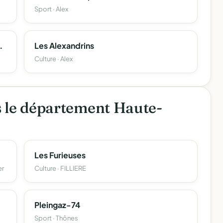
Sport · Alex
 De Chalets De La Nublière
Les Alexandrins
Culture · Alex
s le département Haute-
Les Furieuses
er
Culture · FILLIERE
Pleingaz-74
Sport · Thônes