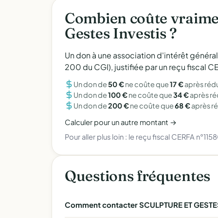
Combien coûte vraimen
Gestes Investis ?
Un don à une association d'intérêt généra
200 du CGI), justifiée par un reçu fiscal
Un don de
50 €
ne coûte que
17 €
après réd
Un don de
100 €
ne coûte que
34 €
après r
Un don de
200 €
ne coûte que
68 €
après r
Calculer pour un autre montant →
Pour aller plus loin :
le reçu fiscal CERFA n°115
Questions fréquentes
Comment contacter SCULPTURE ET GESTES