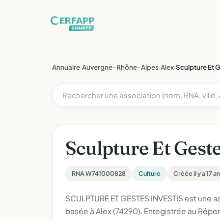
Annuaire
›
Auvergne-Rhône-Alpes
›
Alex
›
Sculpture Et G
Sculpture Et Geste
RNA W741000828
Culture
Créée il y a 17 a
SCULPTURE ET GESTES INVESTIS est une asso
basée à Alex (74290). Enregistrée au Réper