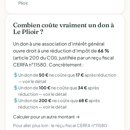
Plioir.
Combien coûte vraiment un don à
Le Plioir ?
Un don à une association d'intérêt général
ouvre droit à une réduction d'impôt de
66 %
(article 200 du CGI), justifiée par un reçu fiscal
CERFA n°11580. Concrètement :
Un don de
50 €
ne coûte que
17 €
après réduction
—
voir le détail
Un don de
100 €
ne coûte que
34 €
après
réduction —
voir le détail
Un don de
200 €
ne coûte que
68 €
après
réduction —
voir le détail
Calculer pour un autre montant →
Pour aller plus loin :
le reçu fiscal CERFA n°11580
·