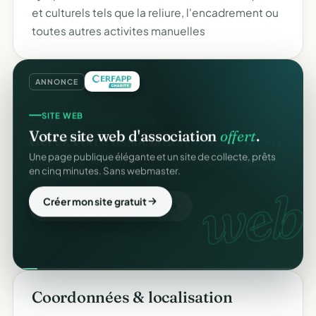
et culturels tels que la reliure, l'encadrement ou
toutes autres activites manuelles
ANNONCE
SITE WEB
Votre site web d'association
offert
.
Une page publique élégante et un site de collecte, prêts
en cinq minutes. Sans webmaster.
web.
Créer mon site gratuit
Coordonnées & localisation