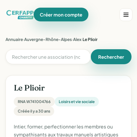
Créer mon compte
Annuaire
›
Auvergne-Rhône-Alpes
›
Alex
›
Le Plioir
Rechercher
Le Plioir
RNA W741004766
Loisirs et vie sociale
Créée il y a 30 ans
Intier, former, perfectionner les membres ou
sympathisants aux travaux manuels artistiques