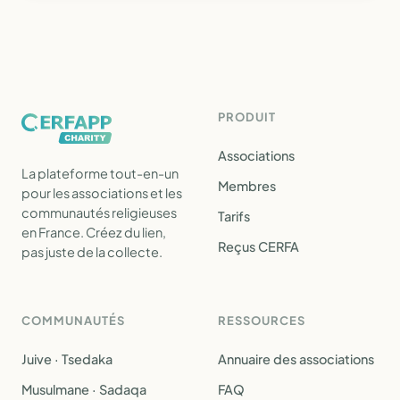
PRODUIT
Associations
La plateforme tout-en-un
Membres
pour les associations et les
communautés religieuses
Tarifs
en France. Créez du lien,
Reçus CERFA
pas juste de la collecte.
COMMUNAUTÉS
RESSOURCES
Juive · Tsedaka
Annuaire des associations
Musulmane · Sadaqa
FAQ