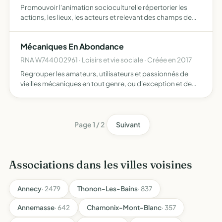
Promouvoir l'animation socioculturelle répertorier les
actions, les lieux, les acteurs et relevant des champs de
l'animation socioculturelle en Haute Savoie développer
information et réflexion, rencontres, échanges, forum…
Mécaniques En Abondance
RNA W744002961 · Loisirs et vie sociale · Créée en 2017
Regrouper les amateurs, utilisateurs et passionnés de
vieilles mécaniques en tout genre, ou d'exception et de
véhicules présentant un intérêt particulier aider ses
membres à entretenir et restaurer les véhicules par la mi…
Page 1 / 2
Suivant
Associations dans les villes voisines
Annecy
· 2479
Thonon-Les-Bains
· 837
Annemasse
· 642
Chamonix-Mont-Blanc
· 357