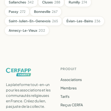
Sallanches
· 342
Cluses
· 288
Rumilly
· 274
Passy
· 272
Bonneville
· 267
Saint-Julien-En-Genevois
· 265
Évian-Les-Bains
· 236
Annecy-Le-Vieux
· 202
PRODUIT
Associations
La plateforme tout-en-un
Membres
pour les associations et les
communautés religieuses
Tarifs
en France. Créez du lien,
Reçus CERFA
pas juste de la collecte.