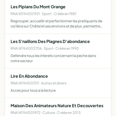
mobilière ou immobilière pouvant se rattacher direc…
Les Pipians Du Mont Grange
RNA W744001921 · Sport · Créée en 1987
Regrouper, accueillir et perfectionner les pratiquants de
vol libre sur Châtel et ses environs et de plus, permettre
l'amélioration de sites locaux
Les S'naillons Des Plagnes D'abondance
RNA W744002706 · Sport · Créée en 1990
Defendre tous les interets concernant la peche dans
notre secteur
Lire En Abondance
RNA W744003111 · Autres et divers
Acces pour tous a la lecture
Maison Des Animateurs Nature Et Decouvertes
RNA W744001972 · Culture · Créée en 2013