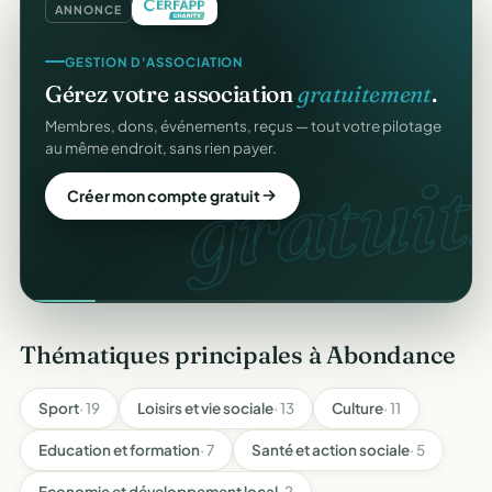
ANNONCE
GESTION D'ASSOCIATION
Gérez votre association
gratuitement
.
Membres, dons, événements, reçus — tout votre pilotage
au même endroit, sans rien payer.
gratuit.
Créer mon compte gratuit
Thématiques principales à Abondance
Sport
· 19
Loisirs et vie sociale
· 13
Culture
· 11
Education et formation
· 7
Santé et action sociale
· 5
Economie et développement local
· 2