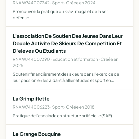
RNA W744007242 · Sport · Créée en 2024
Promouvoir la pratique du krav-maga et de la self-
défense
L'association De Soutien Des Jeunes Dans Leur
Double Activite De Skieurs De Competition Et
D'eleves Ou Etudiants
RNA W744007390 · Education et formation · Créée en
2025
Soutenir financièrement des skieurs dans l'exercice de
leur passion en les aidant à allier études et sport en
contribuant au financement des stages, d'entrainements,
de formations, de matériels, de déplacements et de sout…
La Grimpiflette
RNA W744006223 · Sport · Créée en 2018
Pratique de l'escalade en structure artificielle (SAE)
Le Grange Bouquine