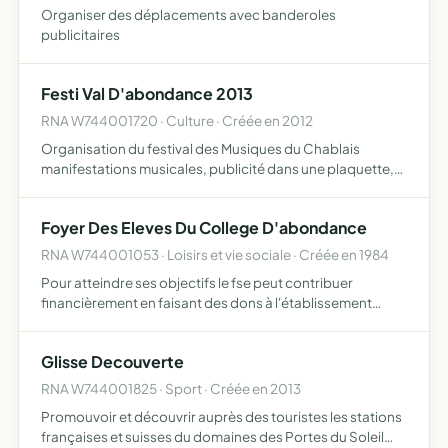
Organiser des déplacements avec banderoles
publicitaires
Festi Val D'abondance 2013
RNA W744001720 · Culture · Créée en 2012
Organisation du festival des Musiques du Chablais
manifestations musicales, publicité dans une plaquette,
défilé, repas pour les musiciens le festival se déroulera les
22 et 23 juin 2013, dans la commune d'Abondance (7436…
Foyer Des Eleves Du College D'abondance
RNA W744001053 · Loisirs et vie sociale · Créée en 1984
Pour atteindre ses objectifs le fse peut contribuer
financièrement en faisant des dons à l'établissement
notamment pour la prise en charge de la part
accompagnateur lors de sorties ou voyages à caractères
Glisse Decouverte
pédagogique
RNA W744001825 · Sport · Créée en 2013
Promouvoir et découvrir auprès des touristes les stations
françaises et suisses du domaines des Portes du Soleil