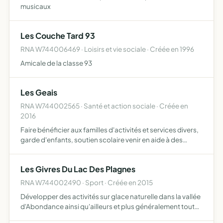
musicaux
Les Couche Tard 93
RNA W744006469 · Loisirs et vie sociale · Créée en 1996
Amicale de la classe 93
Les Geais
RNA W744002565 · Santé et action sociale · Créée en
2016
Faire bénéficier aux familles d'activités et services divers,
garde d'enfants, soutien scolaire venir en aide à des
familles en situation difficile créer des occasions pour les
enfants de chaque village de se connaître s'…
Les Givres Du Lac Des Plagnes
RNA W744002490 · Sport · Créée en 2015
Développer des activités sur glace naturelle dans la vallée
d'Abondance ainsi qu'ailleurs et plus généralement toutes
opération industrielle, commerciale, ou financière,