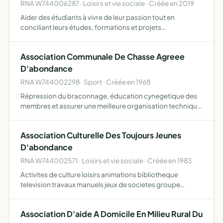
RNA W744006287 · Loisirs et vie sociale · Créée en 2019
Aider des étudiants à vivre de leur passion tout en
conciliant leurs études, formations et projets
professionnels, gérer et organiser le suivi sportif et
scolaire des adhérents en leur apportant une aide
Association Communale De Chasse Agreee
logistique et fin…
D'abondance
RNA W744002298 · Sport · Créée en 1968
Répression du braconnage, éducation cynegetique des
membres et assurer une meilleure organisation technique
de la chasse
Association Culturelle Des Toujours Jeunes
D'abondance
RNA W744002571 · Loisirs et vie sociale · Créée en 1983
Activites de culture loisirs animations bibliotheque
television travaux manuels jeux de societes groupe
patoisant musique promena-des excursions visites des
malades et handicapes creer entre ses membres des liens
Association D'aide A Domicile En Milieu Rural Du
d'amitie…