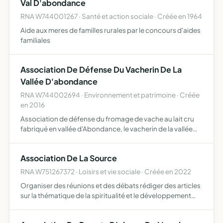
Val D'abondance
RNA W744001267 · Santé et action sociale · Créée en 1964
Aide aux meres de familles rurales par le concours d'aides
familiales
Association De Défense Du Vacherin De La
Vallée D'abondance
RNA W744002694 · Environnement et patrimoine · Créée
en 2016
Association de défense du fromage de vache au lait cru
fabriqué en vallée d'Abondance, le vacherin de la vallée
d'Abondance
Association De La Source
RNA W751267372 · Loisirs et vie sociale · Créée en 2022
Organiser des réunions et des débats rédiger des articles
sur la thématique de la spiritualité et le développement
personnel interviewer des acteurs de la spiritualité en
France développer une communauté d'entraide autour…