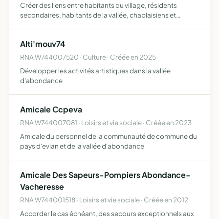
Créer des liens entre habitants du village, résidents
secondaires, habitants de la vallée, chablaisiens et
touristes, afin de faciliter les échanges amicaux autour
d'activités artistiques, culturelles, éducatives voire sp…
Alti'mouv74
RNA W744007520 · Culture · Créée en 2025
Développer les activités artistiques dans la vallée
d'abondance
Amicale Ccpeva
RNA W744007081 · Loisirs et vie sociale · Créée en 2023
Amicale du personnel de la communauté de commune du
pays d'evian et de la vallée d'abondance
Amicale Des Sapeurs-Pompiers Abondance-
Vacheresse
RNA W744001518 · Loisirs et vie sociale · Créée en 2012
Accorder le cas échéant, des secours exceptionnels aux