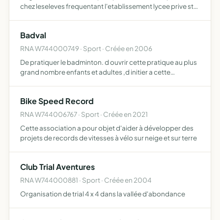
chez leseleves frequentant l'etablissement lycee prive ste
croix des neiges elle represente celui ci dans les epreuves
scolaires et universitaires
Badval
RNA W744000749 · Sport · Créée en 2006
De pratiquer le badminton. d ouvrir cette pratique au plus
grand nombre enfants et adultes ,d initier a cette
pratique, d organiser des compétitions et des rencontres
sportives
Bike Speed Record
RNA W744006767 · Sport · Créée en 2021
Cette association a pour objet d'aider à développer des
projets de records de vitesses à vélo sur neige et sur terre
Club Trial Aventures
RNA W744000881 · Sport · Créée en 2004
Organisation de trial 4 x 4 dans la vallée d'abondance