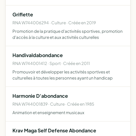
avec les activités suivantes randonnées pédestres,
raquettes, ski, ski assis ateliers théoriques et pratique…
Griflette
RNA W744006294 · Culture · Créée en 2019
Promotion de la pratique d'activités sportives, promotion
d'accès à la culture et aux activités culturelles
Handivaldabondance
RNA W744001412 · Sport · Créée en 2011
Promouvoir et développer les activités sportives et
culturelles à toutes les personnes ayant un handicap
Harmonie D'abondance
RNA W744001839 · Culture · Créée en 1985
Animation et enseignement musicaux
Krav Maga Self Defense Abondance