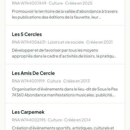
RNA W744007449 · Culture · Créée en 2025
Promouvoir le territoire de la vallée d'abondance à travers
les publications des éditions de la fauvette, leur
promotion et diffusion éditer de manière désintéressée
des livres, porter à la connaissance du public des text…
Les 5 Cercles
RNA W744006631 · Loisirs et vie sociale · Créée en 2021
Développer et de favoriser par tous les moyens
appropriés dans le cadre d'activités de loisirs, la pratique,
l'enseignement et la promotion de l'apprentissage de
savoir-faire et savoir-être, de l'art de vivre et d'agir pr…
Les Amis De Cercle
RNA W744001919 · Culture · Créée en 2013
Organisation d'événements dans le lieu-dit de Sous le Pas
74360 Abondance manifestations musicales, publicité
dans une plaquette, repas pour les habitants du quartier,
fabrication de chars pour le fête de la paroisse d'Ab…
Les Carpemek
RNA W744002195 · Culture · Créée en 2014
Création d'évènements sportifs, artistiques, culturels et