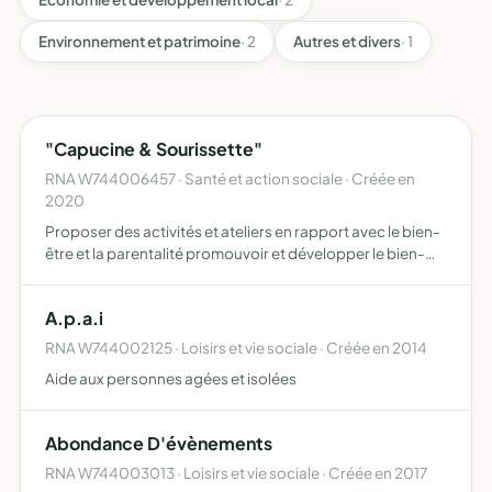
Environnement et patrimoine
· 2
Autres et divers
· 1
"Capucine & Sourissette"
RNA W744006457 · Santé et action sociale · Créée en
2020
Proposer des activités et ateliers en rapport avec le bien-
être et la parentalité promouvoir et développer le bien-
être familial par des actions en directions des parents et
leurs enfants ainsi que des professionnels de l…
A.p.a.i
RNA W744002125 · Loisirs et vie sociale · Créée en 2014
Aide aux personnes agées et isolées
Abondance D'évènements
RNA W744003013 · Loisirs et vie sociale · Créée en 2017