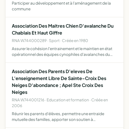
Participer au développement et à l'aménagement de la
commune
Association Des Maitres Chien D'avalanche Du
Chablais Et Haut Giffre
RNA W744000289 · Sport · Créée en 1980
Assurer le cohésion l'entrainement et le maintien en état
opérationnel des équipes cynophiles d'avalanches du
chablais et haut giffre favoriser l'insertion et la mise en
oeuvre efficace
Association Des Parents D'eleves De
L'enseignement Libre De Sainte-Croix Des
Neiges D'abondance ; Apel Ste Croix Des
Neiges
RNA W744001216 · Education et formation · Créée en
2006
Réunir les parents d'élèves, permettre une entraide
mutuelle des familles, apporter son soutien à
l'établissement et contribuer à son animation, participer à