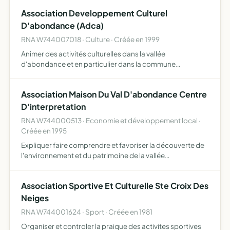
la vie de la communauté éducative
Association Developpement Culturel
D'abondance (Adca)
RNA W744007018 · Culture · Créée en 1999
Animer des activités culturelles dans la vallée
d'abondance et en particulier dans la commune
d'abondance et notamment d'organiser des réunions de
vulgarisation des cultures ou des réunions de
Association Maison Du Val D'abondance Centre
spécialistes, ces activités …
D'interpretation
RNA W744000513 · Economie et développement local ·
Créée en 1995
Expliquer faire comprendre et favoriser la découverte de
l'environnement et du patrimoine de la vallée
d'abondance a partir de l'activité agricole et sous leurs
différentes formes culturelle, historique, technique,
Association Sportive Et Culturelle Ste Croix Des
social…
Neiges
RNA W744001624 · Sport · Créée en 1981
Organiser et controler la praique des activites sportives