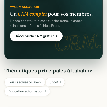
CRM ASSOCIATIF
Un
CRM complet
pour vos membres.
Fiches donateurs, historique des dons, relances,
adhésions — fini les fichiers Excel.
CRM.
Découvrir le CRM gratuit
Thématiques principales à Labalme
Loisirs et vie sociale
· 2
Sport
· 1
Education et formation
· 1