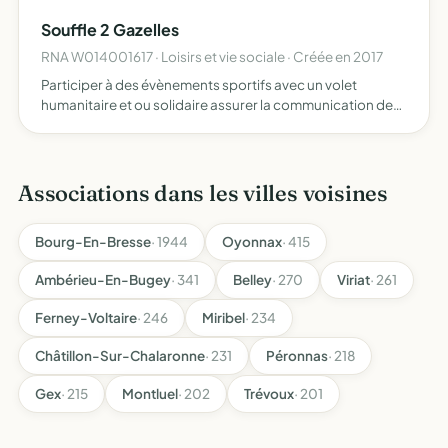
Souffle 2 Gazelles
RNA W014001617 · Loisirs et vie sociale · Créée en 2017
Participer à des évènements sportifs avec un volet
humanitaire et ou solidaire assurer la communication de
celui-ci
Associations dans les villes voisines
Bourg-En-Bresse
· 1944
Oyonnax
· 415
Ambérieu-En-Bugey
· 341
Belley
· 270
Viriat
· 261
Ferney-Voltaire
· 246
Miribel
· 234
Châtillon-Sur-Chalaronne
· 231
Péronnas
· 218
Gex
· 215
Montluel
· 202
Trévoux
· 201