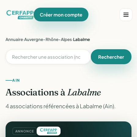
Créer mon compte
Annuaire
›
Auvergne-Rhône-Alpes
›
Labalme
Rechercher
AIN
Associations à
Labalme
4 associations référencées à Labalme (Ain).
ANNONCE