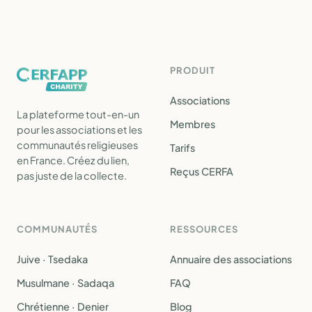
PRODUIT
Associations
La plateforme tout-en-un
Membres
pour les associations et les
communautés religieuses
Tarifs
en France. Créez du lien,
Reçus CERFA
pas juste de la collecte.
COMMUNAUTÉS
RESSOURCES
Juive · Tsedaka
Annuaire des associations
Musulmane · Sadaqa
FAQ
Chrétienne · Denier
Blog