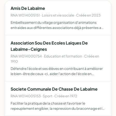
Amis De Labalme
RNA W014005151 · Loisirs et vie sociale · Créée en 2023
Embellissement du village organisation d'animations
entraides aux différentes associations déjà présentes au
village
Association Sou Des Ecoles Laiques De
Labalme-Ceignes
RNA W014000754 · Education et formation · Créée en
1910
Défendre l'école et ses élèves en contribuant à améliorer
le bien-être de ceux-ci, aider l'action de l'école en
favorisant des activités éducatives diverses
Societe Communale De Chasse De Labalme
RNA W014005153 · Sport · Créée en 1972
Faciliter la pratique de la chasse et favoriser le
repeuplement engibier, la repression du braconnage et la
destruction des animaux nuisibles