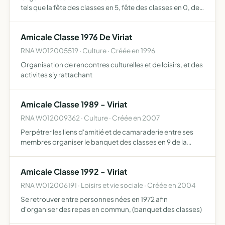
tels que la fête des classes en 5, fête des classes en 0, des
journées de rencontre, des voyages touristiques et autres
sur demande de ses adhérents
Amicale Classe 1976 De Viriat
RNA W012005519 · Culture · Créée en 1996
Organisation de rencontres culturelles et de loisirs, et des
activites s'y rattachant
Amicale Classe 1989 - Viriat
RNA W012009362 · Culture · Créée en 2007
Perpétrer les liens d'amitié et de camaraderie entre ses
membres organiser le banquet des classes en 9 de la
commune de viriat.
Amicale Classe 1992 - Viriat
RNA W012006191 · Loisirs et vie sociale · Créée en 2004
Se retrouver entre personnes nées en 1972 afin
d'organiser des repas en commun, (banquet des classes)