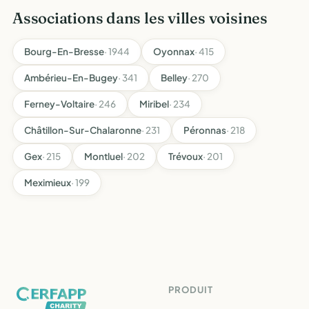
Associations dans les villes voisines
Bourg-En-Bresse
· 1944
Oyonnax
· 415
Ambérieu-En-Bugey
· 341
Belley
· 270
Ferney-Voltaire
· 246
Miribel
· 234
Châtillon-Sur-Chalaronne
· 231
Péronnas
· 218
Gex
· 215
Montluel
· 202
Trévoux
· 201
Meximieux
· 199
PRODUIT