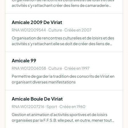
activités s'y rattachant créer des liens de camaraderie
entre tous les membres en les appelant à participer en
commun à l'élaboration des différentes manifestati…
Amicale 2009 De Viriat
RNA W012009544 · Culture · Créée en 2007
Organisation de rencontres culturelles et de loisirs et des
activités s'y rattachant elle se doit de créer des liens de
camaraderie entre tous les membres en les appelant à
participer en commun à l'élaboration des différe…
Amicale 99
RNA W012006058 · Culture · Créée en 1997
Permettre de garder la tradition des conscrits de Viriat en
organisant diverses manifestations
Amicale Boule De Viriat
RNA W012007216 · Sport · Créée en 1960
Gestion et animation d'activités sportives et de loisirs
organisées par la F.F.S.B. elle peut, en outre, mener toutes
actions en relation avec cet objet, notamment des actions