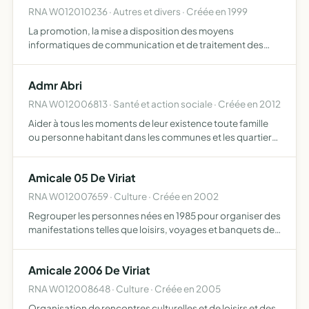
RNA W012010236 · Autres et divers · Créée en 1999
La promotion, la mise a disposition des moyens
informatiques de communication et de traitement des
informations ainsi que l'optimisation de l'emploi de ces
moyens informatiques
Admr Abri
RNA W012006813 · Santé et action sociale · Créée en 2012
Aider à tous les moments de leur existence toute famille
ou personne habitant dans les communes et les quartiers
où elle exerce son action pour ce faire, elle assure la
responsabilité matérielle et morale de la marche d'u…
Amicale 05 De Viriat
RNA W012007659 · Culture · Créée en 2002
Regrouper les personnes nées en 1985 pour organiser des
manifestations telles que loisirs, voyages et banquets des
classes.
Amicale 2006 De Viriat
RNA W012008648 · Culture · Créée en 2005
Organisation de rencontres culturelles et de loisirs et des