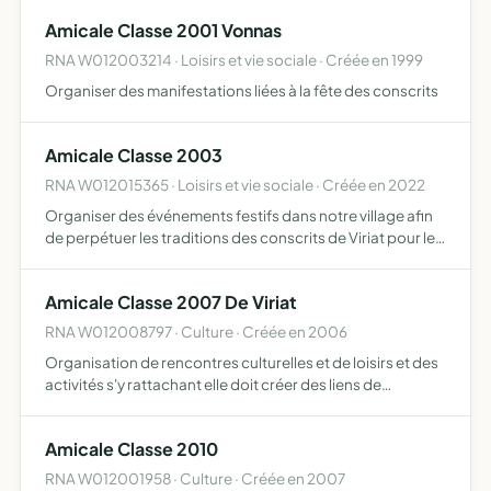
Amicale Classe 2001 Vonnas
RNA W012003214 · Loisirs et vie sociale · Créée en 1999
Organiser des manifestations liées à la fête des conscrits
Amicale Classe 2003
RNA W012015365 · Loisirs et vie sociale · Créée en 2022
Organiser des événements festifs dans notre village afin
de perpétuer les traditions des conscrits de Viriat pour les
personnes nées 2003
Amicale Classe 2007 De Viriat
RNA W012008797 · Culture · Créée en 2006
Organisation de rencontres culturelles et de loisirs et des
activités s'y rattachant elle doit créer des liens de
camaraderie entre tous les membres en les appelant à
participer en commun àl'élaboration des différentes ma…
Amicale Classe 2010
RNA W012001958 · Culture · Créée en 2007