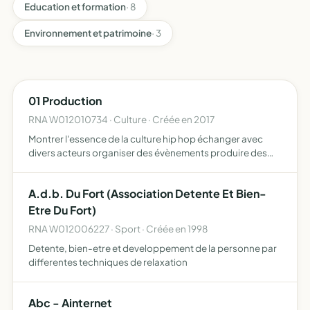
Education et formation
· 8
Environnement et patrimoine
· 3
01 Production
RNA W012010734 · Culture · Créée en 2017
Montrer l'essence de la culture hip hop échanger avec
divers acteurs organiser des évènements produire des
créations artistiques assurer la transmission de cette
passion et de cette culture aux générations futures afin
A.d.b. Du Fort (Association Detente Et Bien-
d'…
Etre Du Fort)
RNA W012006227 · Sport · Créée en 1998
Detente, bien-etre et developpement de la personne par
differentes techniques de relaxation
Abc - Ainternet