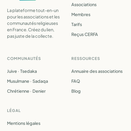
Associations
La plateforme tout-en-un
Membres
pour les associations et les
communautés religieuses
Tarifs
en France. Créez du lien,
Reçus CERFA
pas juste de la collecte.
COMMUNAUTÉS
RESSOURCES
Juive · Tsedaka
Annuaire des associations
Musulmane · Sadaqa
FAQ
Chrétienne · Denier
Blog
LÉGAL
Mentions légales