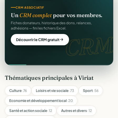
CRM ASSOCIATIF
Un
CRM complet
pour vos membres.
Fiches donateurs, historique des dons, relances,
adhésions — fini les fichiers Excel.
CRM.
Découvrir le CRM gratuit
Thématiques principales à Viriat
Culture
· 76
Loisirs et vie sociale
· 73
Sport
· 56
Economie et développement local
· 20
Santé et action sociale
· 12
Autres et divers
· 12