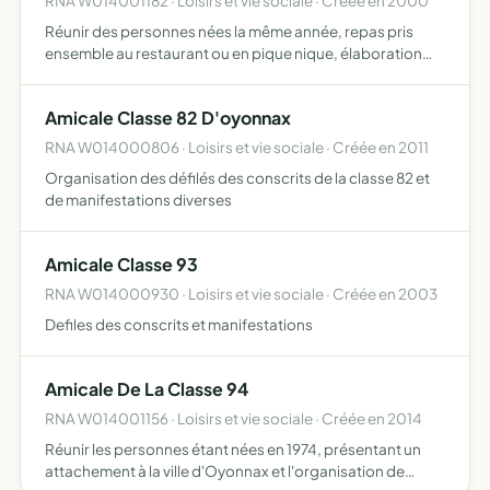
RNA W014001182 · Loisirs et vie sociale · Créée en 2000
Réunir des personnes nées la même année, repas pris
ensemble au restaurant ou en pique nique, élaboration
d'un char et de déguisement en vue d'un défilé chaque
décennie
Amicale Classe 82 D'oyonnax
RNA W014000806 · Loisirs et vie sociale · Créée en 2011
Organisation des défilés des conscrits de la classe 82 et
de manifestations diverses
Amicale Classe 93
RNA W014000930 · Loisirs et vie sociale · Créée en 2003
Defiles des conscrits et manifestations
Amicale De La Classe 94
RNA W014001156 · Loisirs et vie sociale · Créée en 2014
Réunir les personnes étant nées en 1974, présentant un
attachement à la ville d'Oyonnax et l'organisation de