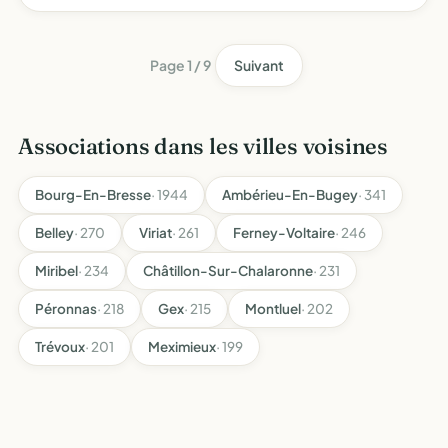
manifestations
Page 1 / 9
Suivant
Associations dans les villes voisines
Bourg-En-Bresse
· 1944
Ambérieu-En-Bugey
· 341
Belley
· 270
Viriat
· 261
Ferney-Voltaire
· 246
Miribel
· 234
Châtillon-Sur-Chalaronne
· 231
Péronnas
· 218
Gex
· 215
Montluel
· 202
Trévoux
· 201
Meximieux
· 199