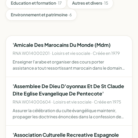
Education et formation
· 17
Autres et divers
· 15
Environnement et patrimoine
· 6
'Amicale Des Marocains Du Monde (Mdm)
RNA W014000201 · Loisirs et vie sociale · Créée en 1979
Enseigner l'arabe et organiser des cours porter
assistance a tout ressortissant marocain dans le domaine
social assurer une animation culturelle par l'organistion de
conférences, de débats et des expositions
'Assemblee De Dieu D'oyonnax Et De St Claude
Dite Eglise Evangelique De Pentecote'
RNA W014000604 · Loisirs et vie sociale · Créée en 1975
Assurer la célébration du culte évangélique maintenir,
propager les doctrines énoncées dans la confession de
foi annexée aux statuts de l'association déposée à la
sous-préfecture pourvoir aux frais nécessaires à ce
'Association Culturelle Recreative Espagnole
double…