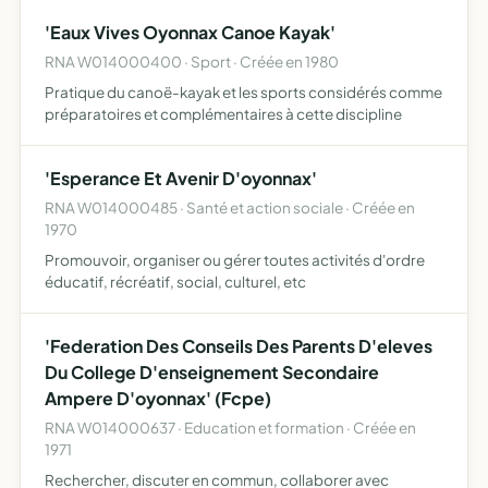
l'interet general de la population'
'Eaux Vives Oyonnax Canoe Kayak'
RNA W014000400 · Sport · Créée en 1980
Pratique du canoë-kayak et les sports considérés comme
préparatoires et complémentaires à cette discipline
'Esperance Et Avenir D'oyonnax'
RNA W014000485 · Santé et action sociale · Créée en
1970
Promouvoir, organiser ou gérer toutes activités d'ordre
éducatif, récréatif, social, culturel, etc
'Federation Des Conseils Des Parents D'eleves
Du College D'enseignement Secondaire
Ampere D'oyonnax' (Fcpe)
RNA W014000637 · Education et formation · Créée en
1971
Rechercher, discuter en commun, collaborer avec