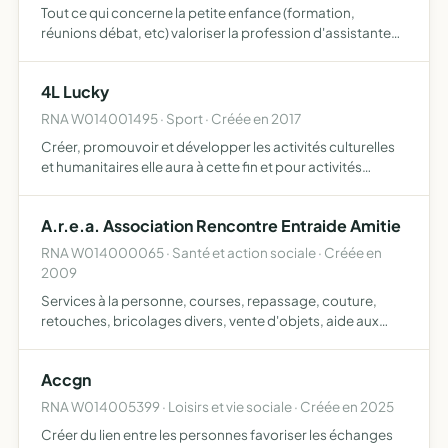
Tout ce qui concerne la petite enfance (formation,
réunions débat, etc) valoriser la profession d'assistante
maternelle
4L Lucky
RNA W014001495 · Sport · Créée en 2017
Créer, promouvoir et développer les activités culturelles
et humanitaires elle aura à cette fin et pour activités
principales la recherche de sponsors, la recherche de
financement, la participation au 4L Trophy, la créati…
A.r.e.a. Association Rencontre Entraide Amitie
RNA W014000065 · Santé et action sociale · Créée en
2009
Services à la personne, courses, repassage, couture,
retouches, bricolages divers, vente d'objets, aide aux
démarches administratives, distribution de nourriture aux
personnes dans la précarité
Accgn
RNA W014005399 · Loisirs et vie sociale · Créée en 2025
Créer du lien entre les personnes favoriser les échanges