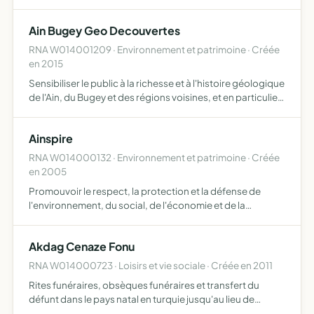
mortuaire et rituelle
Ain Bugey Geo Decouvertes
RNA W014001209 · Environnement et patrimoine · Créée
en 2015
Sensibiliser le public à la richesse et à l'histoire géologique
de l'Ain, du Bugey et des régions voisines, et en particulier
à celle des sites paléontologiques à traces de pas de
dinosaures découverts dans la région fédé…
Ainspire
RNA W014000132 · Environnement et patrimoine · Créée
en 2005
Promouvoir le respect, la protection et la défense de
l'environnement, du social, de l'économie et de la
démocratie dans toutes leurs formes de les soutenir et
d'agir afin de na pas générer de nuisances aux
Akdag Cenaze Fonu
générations ac…
RNA W014000723 · Loisirs et vie sociale · Créée en 2011
Rites funéraires, obsèques funéraires et transfert du
défunt dans le pays natal en turquie jusqu'au lieu de
destination