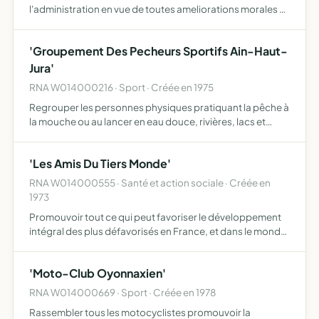
l'administration en vue de toutes ameliorations morales et
materielles desirables dans l'interet general des enfants
de ses adherents
'Groupement Des Pecheurs Sportifs Ain-Haut-
Jura'
RNA W014000216 · Sport · Créée en 1975
Regrouper les personnes physiques pratiquant la pêche à
la mouche ou au lancer en eau douce, rivières, lacs et
réservoirs d'organiser les compétitions et sélections
ayant trait à la pêche à la mouche et au lancer de promo…
'Les Amis Du Tiers Monde'
RNA W014000555 · Santé et action sociale · Créée en
1973
Promouvoir tout ce qui peut favoriser le développement
intégral des plus défavorisés en France, et dans le monde
en liaison avec tous autres organismes à buts similaires
sur le plan national ou international sensibiliser …
'Moto-Club Oyonnaxien'
RNA W014000669 · Sport · Créée en 1978
Rassembler tous les motocyclistes promouvoir la