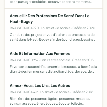
et de partager des idées, des savoirs et des moments
conviviaux organiser des activités ouvertes a tous,
comme des rencontres, des ateliers, des évenements ou
Accueillir Des Professions De Santé Dans Le
des t…
Haut-Bugey
RNA W014004920 · Loisirs et vie sociale · Créée en 2020
Conduire des projets en vue d'attirer des professions de
santé dans le Haut-Bugey afin de répondre aux besoins
en santé de la population
Aide Et Information Aux Femmes
RNA W014000957 · Loisirs et vie sociale · Créée en 2013
Favoriser et soutenir l'autonomie, le respect, la liberté et la
dignité des femmes sans distinction d'âge, de race, de
nationalité pour la mise en oeuvre de ce but, l'association
apporte notamment les aides suivantes aide…
Aimez-Vous, Les Uns, Les Autres
RNA W014004762 · Loisirs et vie sociale · Créée en 2018
Bien-être des personnes âgées, personnes malades,
soins, massages, énergétiques, écoute, toilette