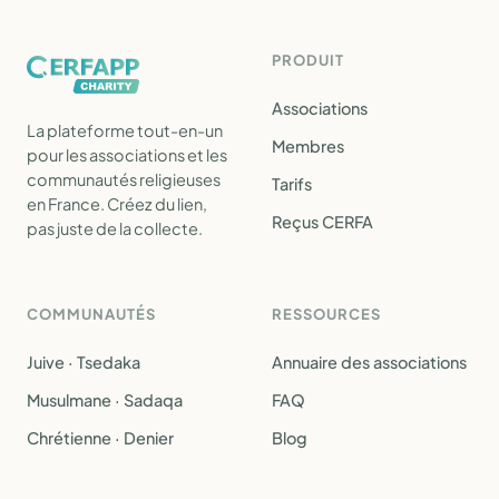
PRODUIT
Associations
La plateforme tout-en-un
Membres
pour les associations et les
communautés religieuses
Tarifs
en France. Créez du lien,
Reçus CERFA
pas juste de la collecte.
COMMUNAUTÉS
RESSOURCES
Juive · Tsedaka
Annuaire des associations
Musulmane · Sadaqa
FAQ
Chrétienne · Denier
Blog