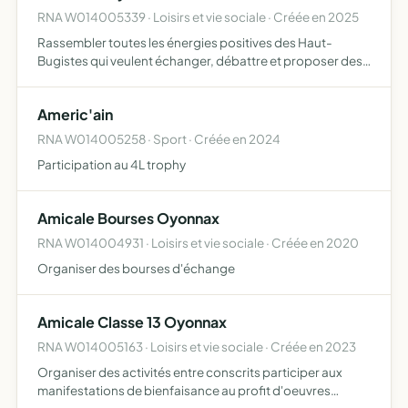
RNA W014005339 · Loisirs et vie sociale · Créée en 2025
Rassembler toutes les énergies positives des Haut-
Bugistes qui veulent échanger, débattre et proposer des
idées pour bâtir ensemble un projet de territoire créer des
groupes de travail autour de thématiques importantes
Americ'ain
et…
RNA W014005258 · Sport · Créée en 2024
Participation au 4L trophy
Amicale Bourses Oyonnax
RNA W014004931 · Loisirs et vie sociale · Créée en 2020
Organiser des bourses d'échange
Amicale Classe 13 Oyonnax
RNA W014005163 · Loisirs et vie sociale · Créée en 2023
Organiser des activités entre conscrits participer aux
manifestations de bienfaisance au profit d'oeuvres