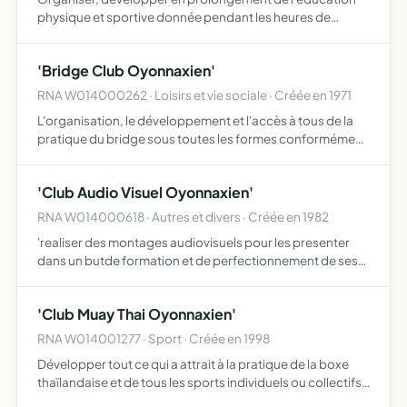
physique et sportive donnée pendant les heures de
scolarité, l'initiation et la pratique sportives pour les élèves
qui y adhèrent
'Bridge Club Oyonnaxien'
RNA W014000262 · Loisirs et vie sociale · Créée en 1971
L'organisation, le développement et l'accès à tous de la
pratique du bridge sous toutes les formes conformément
à l'article 3 des statuts du comité il se doit en particulier
d'encourager et promouvoir les activités liées …
'Club Audio Visuel Oyonnaxien'
RNA W014000618 · Autres et divers · Créée en 1982
'realiser des montages audiovisuels pour les presenter
dans un butde formation et de perfectionnement de ses
membres'
'Club Muay Thai Oyonnaxien'
RNA W014001277 · Sport · Créée en 1998
Développer tout ce qui a attrait à la pratique de la boxe
thaïlandaise et de tous les sports individuels ou collectifs
l'association sportive garantit en son sein la liberté