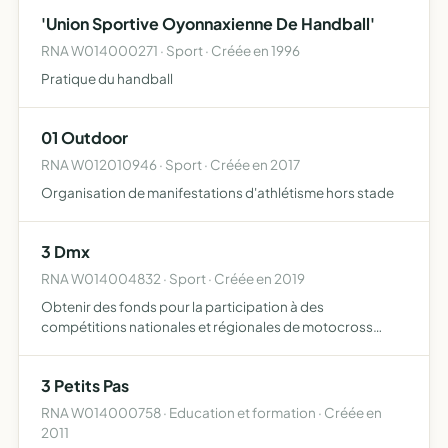
exercices physiques pendant et après l'age de …
'Union Sportive Oyonnaxienne De Handball'
RNA W014000271 · Sport · Créée en 1996
Pratique du handball
01 Outdoor
RNA W012010946 · Sport · Créée en 2017
Organisation de manifestations d'athlétisme hors stade
3 Dmx
RNA W014004832 · Sport · Créée en 2019
Obtenir des fonds pour la participation à des
compétitions nationales et régionales de motocross
(achat de pièces et consommables à la pratique de ce
sport ainsi que les frais de déplacements)
3 Petits Pas
RNA W014000758 · Education et formation · Créée en
2011