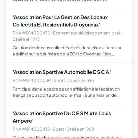
développement et la promotion d'échanges franco-
italiens ainsi que la défense des droits propres aux italiens
'Association Pour La Gestion Des Locaux
en général
Collectifs Et Residentiels D'oyonnax'
RNA W014000470 · Economie et développement local ·
Créée en 1973
Gestion des locaux collectifs et résidentiels, existants ou
a édifier sur le périmètre de la ZOH d'Oyonnax, 1ère
tranche, au lieu-dit la forge et ayant pour propriétaire
l'OPD HLM de l'Ain la gestion des locaux privés ou …
'Association Sportive Automobile E S C A '
RNA W014000030 · Sport · Créée en 1967
Participe, dans le cadre de son affiliation à la fédération
française du sport automobile (ffsa), à une mission de
service public, et à ce titre, chargée de promouvoir
l'éducation par les activités sportives organise et d…
'Association Sportive Du C E S Mixte Louis
Ampere'
RNA W014000439 · Sport · Créée en 1968
Organiser, développer en prolongement de l'éducation