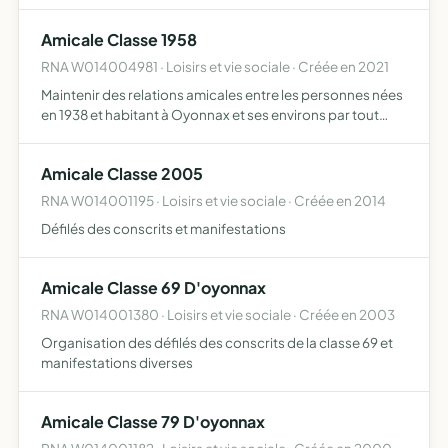
sociales de la ville d'Oyonnax et de sa région
Amicale Classe 1958
RNA W014004981 · Loisirs et vie sociale · Créée en 2021
Maintenir des relations amicales entre les personnes nées
en 1938 et habitant à Oyonnax et ses environs par tout
moyen, toute rencontre, toute animation, toute
organisation, tel que la défilé des classes, afin d'apporter
Amicale Classe 2005
…
RNA W014001195 · Loisirs et vie sociale · Créée en 2014
Défilés des conscrits et manifestations
Amicale Classe 69 D'oyonnax
RNA W014001380 · Loisirs et vie sociale · Créée en 2003
Organisation des défilés des conscrits de la classe 69 et
manifestations diverses
Amicale Classe 79 D'oyonnax