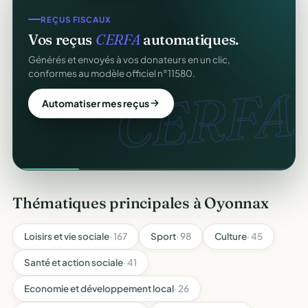
REÇUS FISCAUX
Vos reçus
CERFA
automatiques.
Générés et envoyés à vos donateurs en un clic,
conformes au modèle officiel n°11580.
CERFA.
Automatiser mes reçus
Thématiques principales à Oyonnax
Loisirs et vie sociale
· 167
Sport
· 98
Culture
· 45
Santé et action sociale
· 41
Economie et développement local
· 26