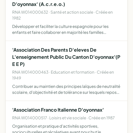
D'oyonnax' (A.c.r.e.o.)
RNA W014000632 · Santé et action sociale · Créée en
1982
Développer et faciliter la culture espagnole pour les
enfants et faire collaborer en majorité les familles
espagnoles dans les domaines culturel et social
'Association Des Parents D'eleves De
L'enseignement Public Du Canton D'oyonnax'(P
E E P)
RNA W014000463 · Education et formation · Créée en
1949
Contribuer au maintien des principes laïques de neutralité
scolaire, d'objectivité et de tolérance sur lesquels repose
l'enseignement public étudier toute question qui
concerne l'intérêt des élèves de l'enseignement publi…
'Association Franco Italienne D'oyonnax'
RNA W014000517 · Loisirs et vie sociale · Créée en 1987
Organisation et pratique d'activités sportives,
socioculturelles et récréatives ayant pour but le