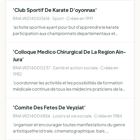
d'opinion, le respect des droits de la défense …
'Club Sportif De Karate D'oyonnax'
RNA W014000616 · Sport · Créée en 1991
'activite sportive ayant pour but d'apprendre le karate
participation aux championnats departementaux et
regionaux organises par la ligue'
'Colloque Medico Chirurgical De La Region Ain-
Jura'
RNA W014000237 · Santé et action sociale · Créée en
1982
'coordonner les activités et les possibilités de formation
médicale continue de tous les médecins praticiens de la
region Ain-Jura'
'Comite Des Fetes De Veyziat'
RNA W014004856 · Loisirs et vie sociale · Créée en 1984
'organiser et encourager toutes manifestations du genre
artistiquethe id trale, cinematographique, bals,
kermesses, fetes populaires creer une animation dans