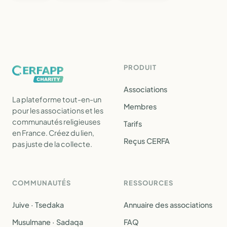
PRODUIT
Associations
La plateforme tout-en-un
Membres
pour les associations et les
communautés religieuses
Tarifs
en France. Créez du lien,
Reçus CERFA
pas juste de la collecte.
COMMUNAUTÉS
RESSOURCES
Juive · Tsedaka
Annuaire des associations
Musulmane · Sadaqa
FAQ