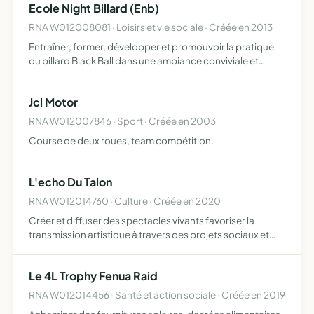
Ecole Night Billard (Enb)
RNA W012008081 · Loisirs et vie sociale · Créée en 2013
Entraîner, former, développer et promouvoir la pratique
du billard Black Ball dans une ambiance conviviale et
encadrée
Jcl Motor
RNA W012007846 · Sport · Créée en 2003
Course de deux roues, team compétition.
L'echo Du Talon
RNA W012014760 · Culture · Créée en 2020
Créer et diffuser des spectacles vivants favoriser la
transmission artistique à travers des projets sociaux et
culturels créer des échanges artistiques entre différentes
populations et cultures.
Le 4L Trophy Fenua Raid
RNA W012014456 · Santé et action sociale · Créée en 2019