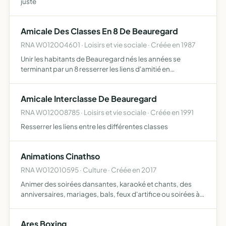
juste
Amicale Des Classes En 8 De Beauregard
RNA W012004601 · Loisirs et vie sociale · Créée en 1987
Unir les habitants de Beauregard nés les années se
terminant par un 8 resserrer les liens d'amitié en
organisant annuellement une fête, un banquet ou une
sortie
Amicale Interclasse De Beauregard
RNA W012008785 · Loisirs et vie sociale · Créée en 1991
Resserrer les liens entre les différentes classes
Animations Cinathso
RNA W012010595 · Culture · Créée en 2017
Animer des soirées dansantes, karaoké et chants, des
anniversaires, mariages, bals, feux d'artifice ou soirées à
thèmes
Ares Boxing