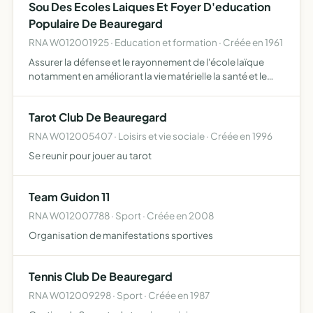
Sou Des Ecoles Laiques Et Foyer D'education
Populaire De Beauregard
RNA W012001925 · Education et formation · Créée en 1961
Assurer la défense et le rayonnement de l'école laïque
notamment en améliorant la vie matérielle la santé et le
bien être des élèves, en récompensant leur travail et leur
assiduité et éventuellement en leur procurant les …
Tarot Club De Beauregard
RNA W012005407 · Loisirs et vie sociale · Créée en 1996
Se reunir pour jouer au tarot
Team Guidon 11
RNA W012007788 · Sport · Créée en 2008
Organisation de manifestations sportives
Tennis Club De Beauregard
RNA W012009298 · Sport · Créée en 1987