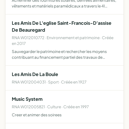
Acheminer des fournitures solaires, denrées alimentaires,
vêtements et matériels paramédicaux a travers le 4l
trophy
Les Amis De L'eglise Saint-Francois-D'assise
De Beauregard
RNA W012010772 · Environnement et patrimoine · Créée
en 2017
Sauvegarder le patrimoine et rechercher les moyens
contribuant au financement partiel des travaux de
restauration de l'église St François d'Assise
Les Amis De La Boule
RNA W012004031 · Sport · Créée en 1927
Music System
RNA W012005821 · Culture · Créée en 1997
Creer et animer des soirees