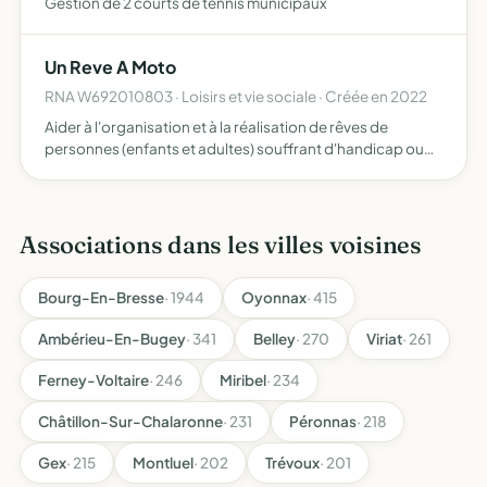
Gestion de 2 courts de tennis municipaux
Un Reve A Moto
RNA W692010803 · Loisirs et vie sociale · Créée en 2022
Aider à l'organisation et à la réalisation de rêves de
personnes (enfants et adultes) souffrant d'handicap ou
de maladie
Associations dans les villes voisines
Bourg-En-Bresse
· 1944
Oyonnax
· 415
Ambérieu-En-Bugey
· 341
Belley
· 270
Viriat
· 261
Ferney-Voltaire
· 246
Miribel
· 234
Châtillon-Sur-Chalaronne
· 231
Péronnas
· 218
Gex
· 215
Montluel
· 202
Trévoux
· 201