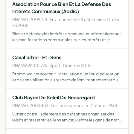
Association Pour Le Bien Et La Defense Des
Interets Communaux (Abdic)
RNA W012009414 · Environnement et patrimoine · Créée
en 2008
Bien et défense des intérêts communaux informations sur
les manifestations communales, sur les intérêts et le
développement de la commune, sur les propositions de
nos élus.
Caval'arbor-Et-Sens
RNA W692005776 · Sport · Créée en 2015
Promouvoir et soutenir l'installation d'un lieu d'éducation
et de sensibilisation au respect de l'environnement et du
monde vivant apprendre à connaître et à comprendre les
enjeux environnementaux par l'observation, l'exp…
Club Rayon De Soleil De Beauregard
RNA W012004443 · Loisirs et vie sociale · Créée en 1984
Lutter contre l'isolement des personnes organiser des
loisirs et resserrer les liens amicaux entre les gens de notre
petite cité