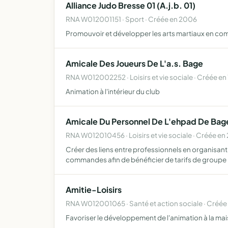
Alliance Judo Bresse 01 (A.j.b. 01)
RNA W012001151 · Sport · Créée en 2006
Promouvoir et développer les arts martiaux en com
Amicale Des Joueurs De L'a.s. Bage
RNA W012002252 · Loisirs et vie sociale · Créée en
Animation à l'intérieur du club
Amicale Du Personnel De L'ehpad De Bage
RNA W012010456 · Loisirs et vie sociale · Créée en
Créer des liens entre professionnels en organisant
commandes afin de bénéficier de tarifs de groupe
Amitie-Loisirs
RNA W012001065 · Santé et action sociale · Créée
Favoriser le développement de l'animation à la mais