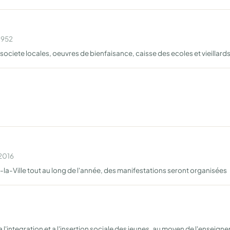
1952
ociete locales, oeuvres de bienfaisance, caisse des ecoles et vieillards
 2016
-la-Ville tout au long de l'année, des manifestations seront organisées
 l'integration et a l'insertion sociale des jeunes, au moyen de l'enseigne