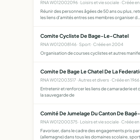
RNA W012002096 · Loisirs et vie sociale · Créée en
Réunir des personnes âgées de 50 ans ou plus, retr
les liens d'amités entres ses membres organiser d
Comite Cycliste De Bage-Le-Chatel
RNA W012008146 · Sport · Créée en 2004
Organisation de courses cyclistes et autres manife
Comite De Bage Le Chatel De La Federati
RNA W012003517 · Autres et divers · Créée en 1966
Entretenir et renforcer les liens de camaraderie et
la sauvegarde de
Comité De Jumelage Du Canton De Bagé-
RNA W012000375 · Loisirs et vie sociale · Créée en
Favoriser, dans le cadre des engagements pris par 
(allemagne) dans tous les domaines scolaire, sporti