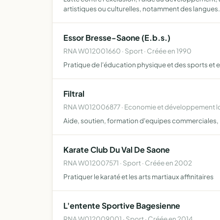
artistiques ou culturelles, notamment des langues
Essor Bresse-Saone (E.b.s.)
RNA W012001660 · Sport · Créée en 1990
Pratique de l'éducation physique et des sports et e
Filtral
RNA W012006877 · Economie et développement lo
Aide, soutien, formation d'equipes commerciales, po
Karate Club Du Val De Saone
RNA W012007571 · Sport · Créée en 2002
Pratiquer le karaté et les arts martiaux affinitaires
L'entente Sportive Bagesienne
RNA W012009001 · Sport · Créée en 2014