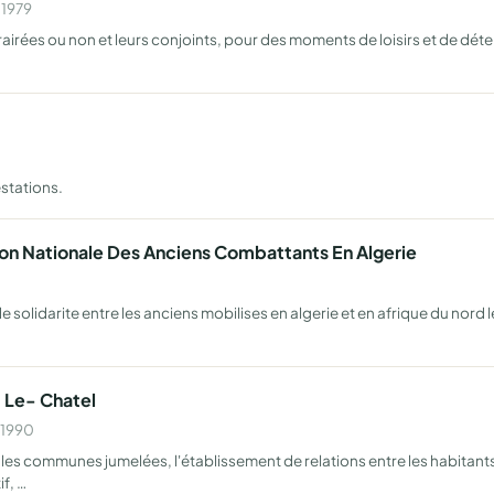
 1979
airées ou non et leurs conjoints, pour des moments de loisirs et de déte
…
stations.
on Nationale Des Anciens Combattants En Algerie
 de solidarite entre les anciens mobilises en algerie et en afrique du no
 Le- Chatel
 1990
les communes jumelées, l'établissement de relations entre les habitants
f, …