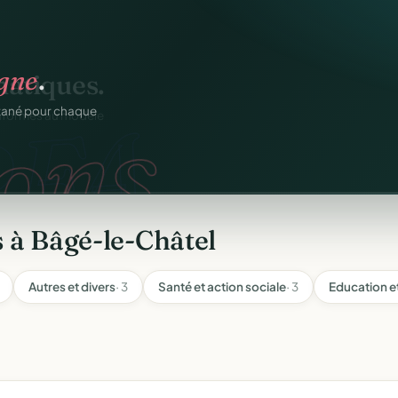
igne
.
ons.
ntané pour chaque
 à Bâgé-le-Châtel
Autres et divers
· 3
Santé et action sociale
· 3
Education e