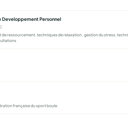
t De Developpement Personnel
02
 de ressourcement, techniques de relaxation , gestion du stress, tech
ultations
dération française du sport boule.