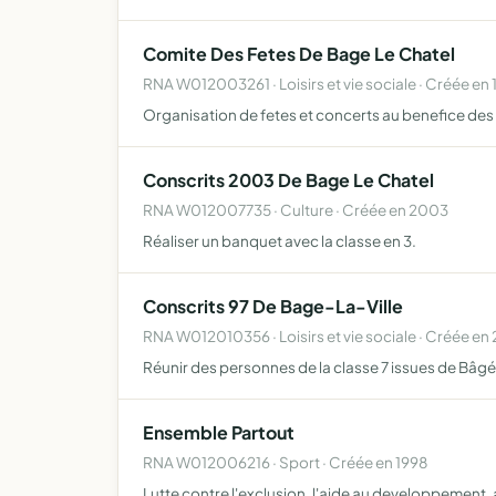
Comite Des Fetes De Bage Le Chatel
RNA W012003261 · Loisirs et vie sociale · Créée en 
Organisation de fetes et concerts au benefice des s
Conscrits 2003 De Bage Le Chatel
RNA W012007735 · Culture · Créée en 2003
Réaliser un banquet avec la classe en 3.
Conscrits 97 De Bage-La-Ville
RNA W012010356 · Loisirs et vie sociale · Créée en
Réunir des personnes de la classe 7 issues de Bâgé
Ensemble Partout
RNA W012006216 · Sport · Créée en 1998
Lutte contre l'exclusion, l'aide au developpement, a