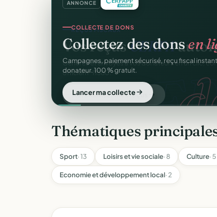
ANNONCE
COLLECTE DE DONS
Collectez des dons
en l
d
Campagnes, paiement sécurisé, reçu fiscal insta
donateur. 100 % gratuit.
Lancer ma collecte
Thématiques principales
Sport
· 13
Loisirs et vie sociale
· 8
Culture
· 5
Economie et développement local
· 2