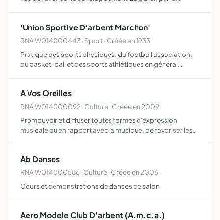
protection, le repeuplement, les aménagements, la
destruction des nuisibles, la répression du braconnage et
'Union Sportive D'arbent Marchon'
l'explo…
RNA W014000443 · Sport · Créée en 1933
Pratique des sports physiques, du football association,
du basket-ball et des sports athlétiques en général
favoriser le développement des forces physiques et
morales chez les jeunes gens
A Vos Oreilles
RNA W014000092 · Culture · Créée en 2009
Promouvoir et diffuser toutes formes d'expression
musicale ou en rapport avec la musique, de favoriser les
rencontres entre musiciens, la constitution d'orchestres,
d'organiser différentes manifestations et concerts
Ab Danses
RNA W014000586 · Culture · Créée en 2006
Cours et démonstrations de danses de salon
Aero Modele Club D'arbent (A.m.c.a.)