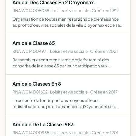
Amical Des Classes En 2 D'oyonnax.
RNA W014005038 · Loisirs et vie sociale · Créée en 1992
Organisation de toutes manifestations de bienfaisance
au profit d'oeuvres sociales de la ville d'oyonnax et de sa
region.
Amicale Classe 65
RNA W014004971 · Loisirs et vie sociale · Créée en 2021
Rassembler et entretenir l'amitié et la fraternité des
conscrits de la classe 65 par leur participation aux
manifestations et animations au profit des personnes
personnes âgées en lien avec la ville d'Oyonnax
Amicale Classes En 8
RNA W014001632 · Loisirs et vie sociale · Créée en 2017
La collecte de fonds par tous moyens et leurs
redistribution, au profit des anciens d'Oyonnax et ses
alentours les moyens de collectes sont les pubs, la vente
d'objets divers de journaux, tombolas, subventions
Amicale De La Classe 1983
RNA W014000965 · Loisirs et vie sociale · Créée en 1901