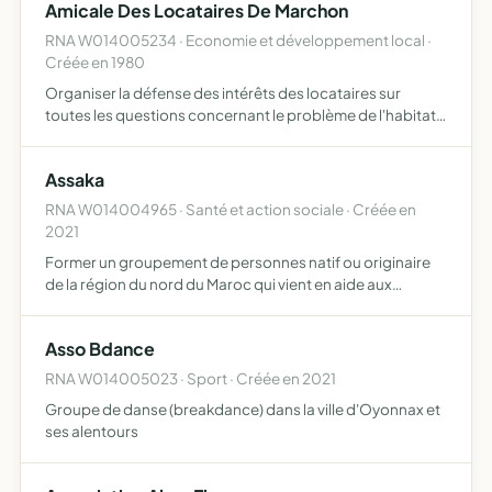
Amicale Des Locataires De Marchon
RNA W014005234 · Economie et développement local ·
Créée en 1980
Organiser la défense des intérêts des locataires sur
toutes les questions concernant le problème de l'habitat
et de l'urbanisme
Assaka
RNA W014004965 · Santé et action sociale · Créée en
2021
Former un groupement de personnes natif ou originaire
de la région du nord du Maroc qui vient en aide aux
concitoyens sur place, soit financièrement, soit
matériellement. Les aides concerneront l'alimentation, la
Asso Bdance
santé, l…
RNA W014005023 · Sport · Créée en 2021
Groupe de danse (breakdance) dans la ville d'Oyonnax et
ses alentours