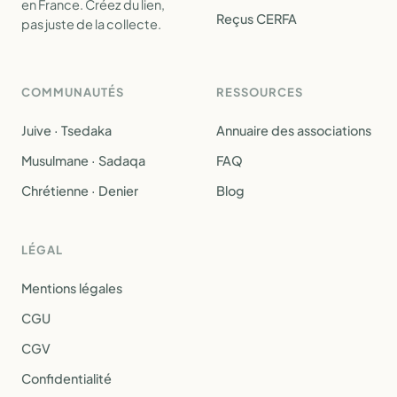
en France. Créez du lien,
Reçus CERFA
pas juste de la collecte.
COMMUNAUTÉS
RESSOURCES
Juive · Tsedaka
Annuaire des associations
Musulmane · Sadaqa
FAQ
Chrétienne · Denier
Blog
LÉGAL
Mentions légales
CGU
CGV
Confidentialité