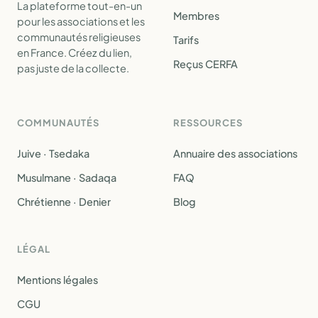
La plateforme tout-en-un
Membres
pour les associations et les
communautés religieuses
Tarifs
en France. Créez du lien,
Reçus CERFA
pas juste de la collecte.
COMMUNAUTÉS
RESSOURCES
Juive · Tsedaka
Annuaire des associations
Musulmane · Sadaqa
FAQ
Chrétienne · Denier
Blog
LÉGAL
Mentions légales
CGU