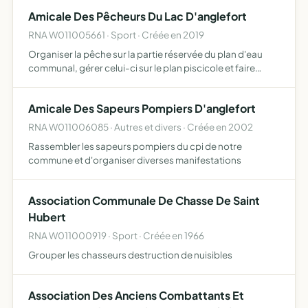
Amicale Des Pêcheurs Du Lac D'anglefort
RNA W011005661 · Sport · Créée en 2019
Organiser la pêche sur la partie réservée du plan d'eau
communal, gérer celui-ci sur le plan piscicole et faire
respecter le règlement adopté par le conseil
d'administration
Amicale Des Sapeurs Pompiers D'anglefort
RNA W011006085 · Autres et divers · Créée en 2002
Rassembler les sapeurs pompiers du cpi de notre
commune et d'organiser diverses manifestations
Association Communale De Chasse De Saint
Hubert
RNA W011000919 · Sport · Créée en 1966
Grouper les chasseurs destruction de nuisibles
Association Des Anciens Combattants Et