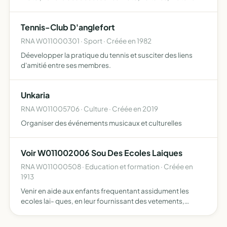
compétition et autres organiser des manifestations
sportives organiser des repas pour l'association
Tennis-Club D'anglefort
apprend…
RNA W011000301 · Sport · Créée en 1982
Déevelopper la pratique du tennis et susciter des liens
d'amitié entre ses membres.
Unkaria
RNA W011005706 · Culture · Créée en 2019
Organiser des événements musicaux et culturelles
Voir W011002006 Sou Des Ecoles Laiques
RNA W011000508 · Education et formation · Créée en
1913
Venir en aide aux enfants frequentant assidument les
ecoles lai- ques, en leur fournissant des vetements,
chaussures, livres, fournitures de classe et des
encouragements sous le nom de bons points centimes et