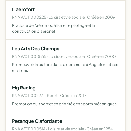
musique, chant, danse, escrime de spectacle, jonglage,
L'aerofort
pyrotechnie
RNA W011000225 · Loisirs et vie sociale · Créée en 2009
Pratique de l'aéromodélisme, le pilotage et la
construction d'aéronef
Les Arts Des Champs
RNA W011000865 · Loisirs et vie sociale · Créée en 2000
Promouvoir la culture dans la commune d'Anglefort et ses
environs
Mg Racing
RNA W011002271 · Sport · Créée en 2017
Promotion du sport et en priorité des sports mécaniques
Petanque Clafordante
RNA W011000514 · Loisirs et vie sociale · Créée en 1984