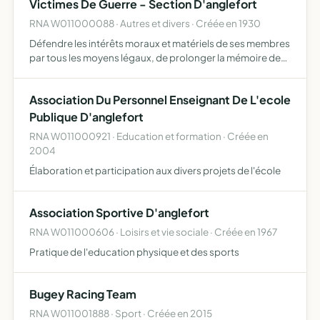
Victimes De Guerre - Section D'anglefort
RNA W011000088 · Autres et divers · Créée en 1930
Défendre les intérêts moraux et matériels de ses membres
par tous les moyens légaux, de prolonger la mémoire des
morts pour la patrie en intervenant dans toute
manifestation destinée à honorer leur mémoire
Association Du Personnel Enseignant De L'ecole
Publique D'anglefort
RNA W011000921 · Education et formation · Créée en
2004
Élaboration et participation aux divers projets de l'école
Association Sportive D'anglefort
RNA W011000606 · Loisirs et vie sociale · Créée en 1967
Pratique de l'education physique et des sports
Bugey Racing Team
RNA W011001888 · Sport · Créée en 2015