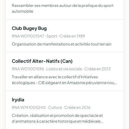
Rassembler ses membres autour de la pratique du sport
automobile
Club Bugey Bug
RNA W011001547 · Sport · Créée en 1989
Organisation de manifestations et activités tout terrain
Collectif Alter-Natifs (Can)
RNA W011001596 · Loisirs et vie sociale · Créée en 2013
Travailler en alliance avec le collectif d'Initiatives
écologiques - CIE siégeant en Amazonie péruvienne nous
viseront l'élaboration collective et horizontale de projets
culturels et écologiques alternatifs valorisant les…
Irydia
RNA W741005240 · Culture · Créée en 2016
Création, réalisation et promotion de spectacle et
d'animations à caractère historique et médiévale
fantastique avec la pratique de divers arts théâtre,