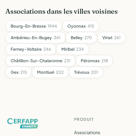
de gerer la …
Associations dans les villes voisines
Bourg-En-Bresse
· 1944
Oyonnax
· 415
Ambérieu-En-Bugey
· 341
Belley
· 270
Viriat
· 261
Ferney-Voltaire
· 246
Miribel
· 234
Châtillon-Sur-Chalaronne
· 231
Péronnas
· 218
Gex
· 215
Montluel
· 202
Trévoux
· 201
PRODUIT
Associations