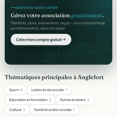
CRM ASSOCIATIF
GESTION D'ASSOCIATION
Un
CRM complet
pour vos membres.
Gérez votre association
gratuitement
.
Fiches donateurs, historique des dons, relances,
Membres, dons, événements, reçus — tout votre pilotage
adhésions — fini les fichiers Excel.
au même endroit, sans rien payer.
CRM
gratuit.
Découvrir le CRM gratuit
Créer mon compte gratuit
Thématiques principales à Anglefort
Sport
· 8
Loisirs et vie sociale
· 7
Education et formation
· 3
Autres et divers
· 2
Culture
· 2
Santé et action sociale
· 1