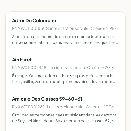
Admr Du Colombier
RNA W011001159 · Santé et action sociale · Créée en 1987
Aider à tous les moments de leur existence toute famille
ou personne habitant dans les communes et les quartiers
où l'association exerce son action, pour ce faire elle
assure la responsabilité matérielle et morale de la m…
Ain Furet
RNA W011002448 · Loisirs et vie sociale · Créée en 2018
Élevage d'animaux domestiques et plus précisément le
furet, saillie, vente de furets promouvoir et développer
l'espèce participer ou organiser toutes manifestations
liées à la promotion et au développement de l'espèce (fo…
Amicale Des Classes 59-60-61
RNA W011001289 · Loisirs et vie sociale · Créée en 2006
Grouper les personnes nées et résidant dans les cantons
de Seyssel Ain et Haute Savoie en amicale, classes 59, 60
et 61