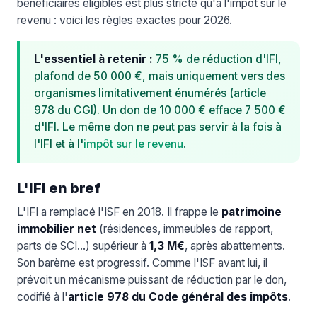
bénéficiaires éligibles est plus stricte qu'à l'impôt sur le
revenu : voici les règles exactes pour 2026.
L'essentiel à retenir :
75 % de réduction d'IFI,
plafond de 50 000 €, mais uniquement vers des
organismes limitativement énumérés (article
978 du CGI). Un don de 10 000 € efface 7 500 €
d'IFI. Le même don ne peut pas servir à la fois à
l'IFI et à l'
impôt sur le revenu
.
L'IFI en bref
L'IFI a remplacé l'ISF en 2018. Il frappe le
patrimoine
immobilier net
(résidences, immeubles de rapport,
parts de SCI…) supérieur à
1,3 M€
, après abattements.
Son barème est progressif. Comme l'ISF avant lui, il
prévoit un mécanisme puissant de réduction par le don,
codifié à l'
article 978 du Code général des impôts
.