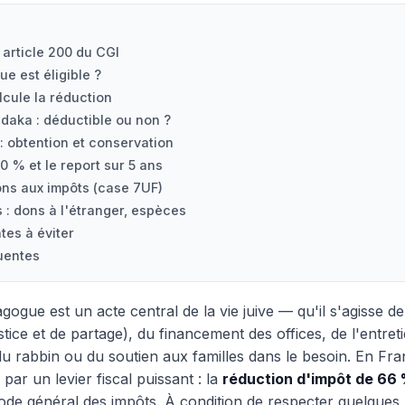
: article 200 du CGI
e est éligible ?
cule la réduction
édaka : déductible ou non ?
: obtention et conservation
0 % et le report sur 5 ans
ons aux impôts (case 7UF)
s : dons à l'étranger, espèces
tes à éviter
uentes
ogue est un acte central de la vie juive — qu'il s'agisse de
ustice et de partage), du financement des offices, de l'entret
 du rabbin ou du soutien aux familles dans le besoin. En Fra
 par un levier fiscal puissant : la
réduction d'impôt de 66
Code général des impôts. À condition de respecter quelques 