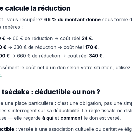
calcule la réduction
ect : vous récupérez
66 % du montant donné
sous forme d
 repères :
0 €
→ 66 € de réduction → coût réel
34 €
.
0 €
→ 330 € de réduction → coût réel
170 €
.
000 €
→ 660 € de réduction → coût réel
340 €
.
isément le coût net d'un don selon votre situation, utilisez
t
.
a tsédaka : déductible ou non ?
 une place particulière : c'est une obligation, pas une sim
s s'interrogent sur sa déductibilité. La règle fiscale ne dis
euse — elle regarde
à qui
et
comment
le don est versé.
ctible
: versée à une association cultuelle ou caritative élig