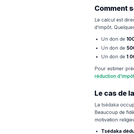
Comment se 
Le calcul est dir
d'impôt. Quelques
Un don de
10
Un don de
50
Un don de
1 
Pour estimer préc
réduction d'impô
Le cas de l
La
tsédaka
occupe
Beaucoup de fidèle
motivation religi
Tsédaka dédu