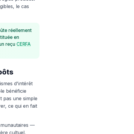
gibles, le cas
ûte réellement
tituée en
 un reçu
CERFA
pôts
ismes d'intérêt
le bénéficie
t pas une simple
r, ce qui en fait
ommunautaires —
ère cultuel,