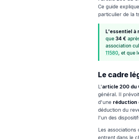
Ce guide explique
particulier de la
L'essentiel à 
que
34 €
après
association cul
11580
, et que 
Le cadre lé
L'
article 200 du
général. Il prévo
d'une
réduction 
déduction du reve
l'un des dispositi
Les associations
entrent dans le c