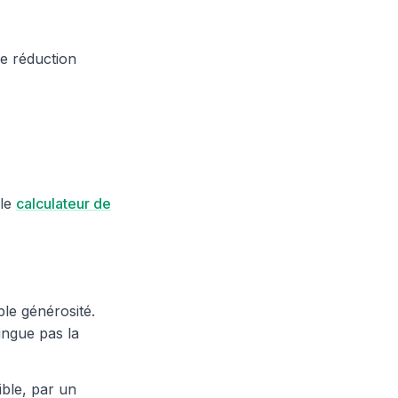
e réduction
 le
calculateur de
ple générosité.
tingue pas la
ible, par un