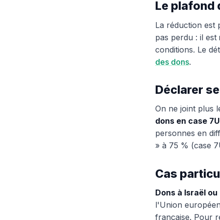
Le plafond 
La réduction est
pas perdu : il est
conditions. Le dé
des dons
.
Déclarer se
On ne joint plus le
dons en case 7U
personnes en diff
» à 75 % (case 7U
Cas particu
Dons à Israël ou
l'Union européen
française. Pour re