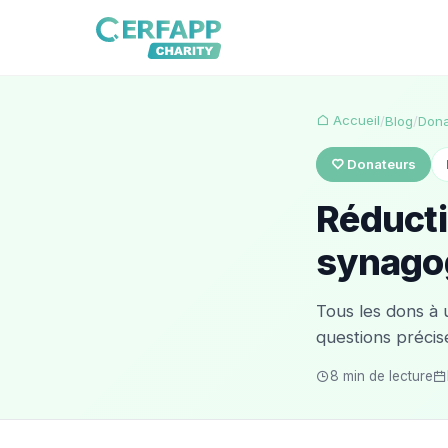
Accueil
/
Blog
/
Dona
Donateurs
Réducti
synagogu
Tous les dons à
questions précis
8 min de lecture