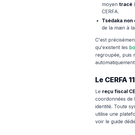
moyen
tracé
(
CERFA.
Tsédaka non 
de la main à la
C'est précisément
qu'existent les
bo
regroupée, puis r
automatiquement
Le CERFA 11
Le
reçu fiscal C
coordonnées de l
identité. Toute s
utilise une plate
voir le guide déd