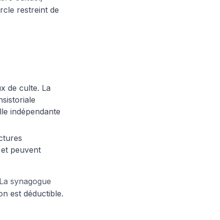
rcle restreint de
ux de culte. La
sistoriale
elle indépendante
ctures
 et peuvent
La synagogue
on est déductible.