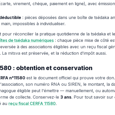
carte, virement, chèque, paiement en ligne), avec émissio
déductible
: pièces déposées dans une boîte de tsédaka 
 main, impossibles à individualiser.
 pour réconcilier la pratique quotidienne de la tsédaka et le
îtes de tsédaka numériques
: chaque pièce mise de côté est
eversée à des associations éligibles avec un reçu fiscal gé
. La
mitsva
est préservée, et la réduction d'impôt aussi.
580 : obtention et conservation
ERFA n°11580
est le document officiel qui prouve votre don.
'association, son numéro RNA ou SIREN, le montant, la da
ynagogue éligible peut l'émettre — manuellement, ou automa
forme de collecte. Conservez-le
3 ans
. Pour tout savoir sur
ié au
reçu fiscal CERFA 11580
.