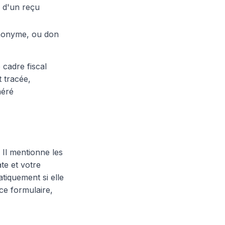
n d'un reçu
anonyme, ou don
 cadre fiscal
 tracée,
néré
 Il mentionne les
te et votre
tiquement si elle
 ce formulaire,