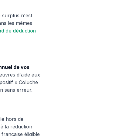
 surplus n'est
ans les mêmes
nd de déduction
annuel de vos
œuvres d'aide aux
positif « Coluche
n sans erreur.
ie hors de
à la réduction
 française éligible