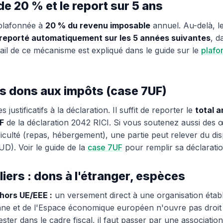
de 20 % et le report sur 5 ans
 plafonnée à
20 % du revenu imposable
annuel. Au-delà, le
reporté automatiquement sur les 5 années suivantes
, d
tail de ce mécanisme est expliqué dans le guide sur le
plafo
s dons aux impôts (case 7UF)
s justificatifs à la déclaration. Il suffit de reporter le
total 
F
de la déclaration 2042 RICI. Si vous soutenez aussi des 
iculté (repas, hébergement), une partie peut relever du dis
D). Voir le guide de la
case 7UF
pour remplir sa déclaratio
liers : dons à l'étranger, espèces
 hors UE/EEE :
un versement direct à une organisation établ
ne et de l'Espace économique européen n'ouvre pas droit 
ster dans le cadre fiscal, il faut passer par une association