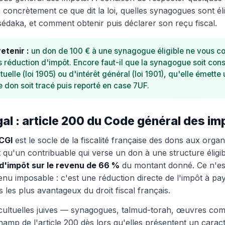
 concrètement ce que dit la loi, quelles synagogues sont éli
 tsédaka, et comment obtenir puis déclarer son reçu fiscal.
retenir :
un don de 100 € à une synagogue éligible ne vous co
 réduction d'impôt. Encore faut-il que la synagogue soit cons
tuelle (loi 1905) ou d'intérêt général (loi 1901), qu'elle émette
le don soit tracé puis reporté en case 7UF.
gal : article 200 du Code général des im
 CGI
est le socle de la fiscalité française des dons aux organ
it qu'un contribuable qui verse un don à une structure éligib
d'impôt sur le revenu de 66 %
du montant donné. Ce n'es
nu imposable : c'est une réduction directe de l'impôt à paye
fs les plus avantageux du droit fiscal français.
 cultuelles juives — synagogues, talmud-torah, œuvres c
hamp de l'article 200 dès lors qu'elles présentent un caract