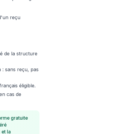
d'un reçu
té de la structure
 : sans reçu, pas
rançais éligible.
 en cas de
rme gratuite
éré
et la