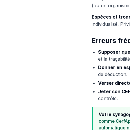
(ou un organisme
Espèces et tronc
individualisé. Pri
Erreurs fré
Supposer que 
et la traçabili
Donner en esp
de déduction.
Verser direct
Jeter son CE
contrôle.
Votre synagog
comme CerfApp
automatiquemen