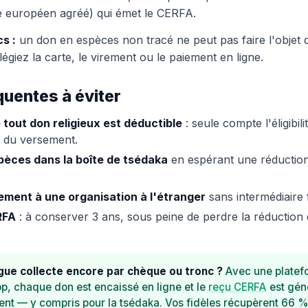
 européen agréé) qui émet le CERFA.
s :
un don en espèces non tracé ne peut pas faire l'objet 
vilégiez la carte, le virement ou le paiement en ligne.
quentes à éviter
tout don religieux est déductible
: seule compte l'éligibili
té du versement.
èces dans la boîte de tsédaka
en espérant une réduction
ement à une organisation à l'étranger
sans intermédiaire f
RFA
: à conserver 3 ans, sous peine de perdre la réduction
ue collecte encore par chèque ou tronc ?
Avec une platefo
, chaque don est encaissé en ligne et le
reçu CERFA
est gén
t — y compris pour la tsédaka. Vos fidèles récupèrent 66 % 