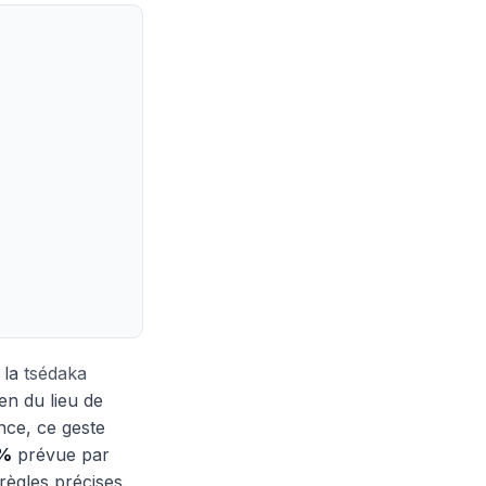
 la
tsédaka
ien du lieu de
nce, ce geste
 %
prévue par
règles précises.