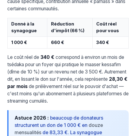
cause spécifique, contribution annuelle « parnass » dans
certaines communautés.
Donné à la
Réduction
Coût réel
synagogue
d'impôt (66 %)
pour vous
1 000 €
660 €
340 €
Le coût réel de
340 €
correspond à environ un mois de
tsédaka pour un foyer qui pratique le maaser kessafim
(dîme de 10 %) sur un revenu net de 3 500 €. Autrement
dit, en lissant le don sur l'année, cela représente
28,30 €
par mois
de prélèvement réel sur le pouvoir d'achat —
c'est moins qu'un abonnement à plusieurs plateformes de
streaming cumulés.
Astuce 2026 :
beaucoup de donateurs
structurent un don de 1 000 € en
douze
mensualités
de 83,33 €. La synagogue