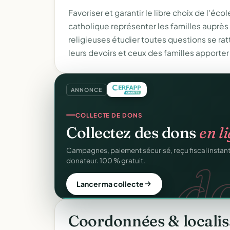
Favoriser et garantir le libre choix de l'é
catholique représenter les familles auprès 
religieuses étudier toutes questions se ratt
leurs devoirs et ceux des familles apporte
ANNONCE
REÇUS FISCAUX
COLLECTE DE DONS
Vos reçus
CERFA
autom
Collectez des dons
en l
CER
Générés et envoyés à vos donateurs en un clic, c
d
Campagnes, paiement sécurisé, reçu fiscal insta
officiel n°11580.
donateur. 100 % gratuit.
Automatiser mes reçus
Lancer ma collecte
Coordonnées & localis