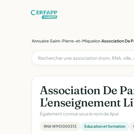
Annuaire
›
Saint-Pierre-et-Miquelon
›
Association De P
Association De Pa
L'enseignement L
Également connue sous le nom de
Apel
RNA W9S1000313
Education et formation