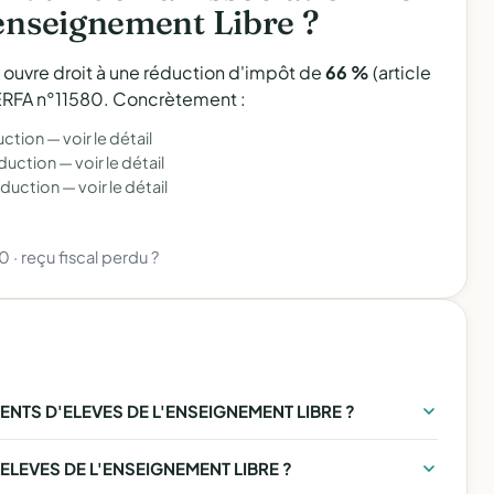
'enseignement Libre ?
l ouvre droit à une réduction d'impôt de
66 %
(article
 CERFA n°11580. Concrètement :
uction —
voir le détail
éduction —
voir le détail
éduction —
voir le détail
80
·
reçu fiscal perdu ?
NTS D'ELEVES DE L'ENSEIGNEMENT LIBRE ?
ELEVES DE L'ENSEIGNEMENT LIBRE ?