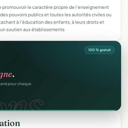
cole promouvoir le caractère propre de l'enseignement
des pouvoirs publics et toutes les autorités civiles ou
achant à l'éducation des enfants, à leurs droits et
r un soutien aux établissements
100 % gratuit
atiques.
igne
.
FA.
onformes au modèle
ons.
ntané pour chaque
ation