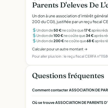
Parents D'eleves De L
Un don à une association d'intérêt généra
200 du CGI), justifiée par un reçu fiscal
Un don de
50 €
ne coûte que
17 €
après réd
Un don de
100 €
ne coûte que
34 €
après r
Un don de
200 €
ne coûte que
68 €
après r
Calculer pour un autre montant →
Pour aller plus loin :
le reçu fiscal CERFA n°115
Questions fréquentes
Comment contacter ASSOCIATION DE PARE
Où se trouve ASSOCIATION DE PARENTS D'