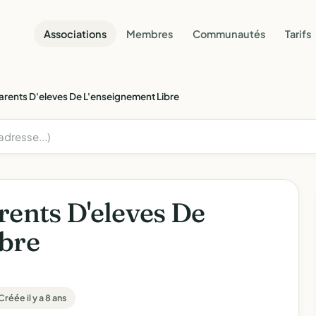
Associations
Membres
Communautés
Tarifs
arents D'eleves De L'enseignement Libre
rents D'eleves De
ibre
Créée il y a 8 ans