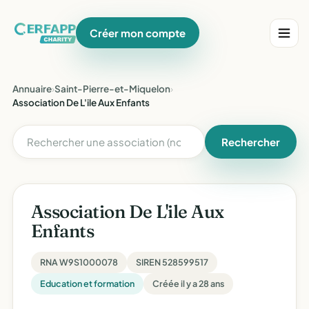
Créer mon compte
Annuaire
›
Saint-Pierre-et-Miquelon
›
Association De L'ile Aux Enfants
Rechercher
Association De L'ile Aux
Enfants
RNA W9S1000078
SIREN 528599517
Education et formation
Créée il y a 28 ans