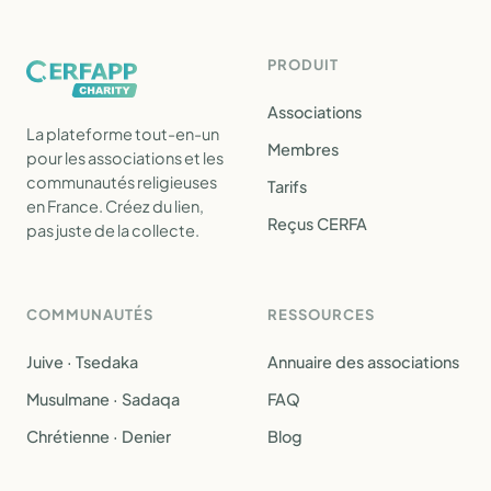
PRODUIT
Associations
La plateforme tout-en-un
Membres
pour les associations et les
communautés religieuses
Tarifs
en France. Créez du lien,
Reçus CERFA
pas juste de la collecte.
COMMUNAUTÉS
RESSOURCES
Juive · Tsedaka
Annuaire des associations
Musulmane · Sadaqa
FAQ
Chrétienne · Denier
Blog