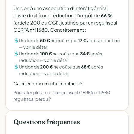
Un don à une association d'intérêt général
ouvre droit à une réduction d'impôt de
66 %
(article 200 du CGI), justifiée par un reçu fiscal
CERFA n°11580. Concrètement :
Un don de
50 €
ne coûte que
17 €
après réduction
—
voir le détail
Un don de
100 €
ne coûte que
34 €
après
réduction —
voir le détail
Un don de
200 €
ne coûte que
68 €
après
réduction —
voir le détail
Calculer pour un autre montant →
Pour aller plus loin :
le reçu fiscal CERFA n°11580
·
reçu fiscal perdu ?
Questions fréquentes