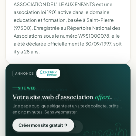
ASSOCIATION DE L'ILE AUX ENFANTS est une
association loi 1901 active dans le domaine
education et formation, basée à Saint-Pierre
(97500). Enregistrée au Répertoire National des
Associations sous le numéro W9S1000078, elle
a été déclarée officiellement le 30/09/1997, soit
il y a 28 ans.
ANNONCE
GESTION D'ASSOCIATION
SITE WEB
Gérez votre association
gratuitement
.
Votre site web d'association
offert
.
Membres, dons, événements, reçus — tout votre pilotage
Une page publique élégante et un site de collecte, prêts
au même endroit, sans rien payer.
en cinq minutes. Sans webmaster.
gratuit
web.
Créer mon compte gratuit
Créer mon site gratuit