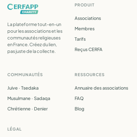
PRODUIT
Associations
La plateforme tout-en-un
Membres
pour les associations et les
communautés religieuses
Tarifs
en France. Créez du lien,
Reçus CERFA
pas juste de la collecte.
COMMUNAUTÉS
RESSOURCES
Juive · Tsedaka
Annuaire des associations
Musulmane · Sadaqa
FAQ
Chrétienne · Denier
Blog
LÉGAL