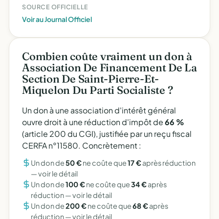
SOURCE OFFICIELLE
Voir au Journal Officiel
Combien coûte vraiment un don à
Association De Financement De La
Section De Saint-Pierre-Et-
Miquelon Du Parti Socialiste ?
Un don à une association d'intérêt général
ouvre droit à une réduction d'impôt de
66 %
(article 200 du CGI), justifiée par un reçu fiscal
CERFA n°11580. Concrètement :
Un don de
50 €
ne coûte que
17 €
après réduction
—
voir le détail
Un don de
100 €
ne coûte que
34 €
après
réduction —
voir le détail
Un don de
200 €
ne coûte que
68 €
après
réduction —
voir le détail