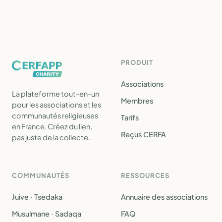
PRODUIT
Associations
La plateforme tout-en-un
Membres
pour les associations et les
communautés religieuses
Tarifs
en France. Créez du lien,
Reçus CERFA
pas juste de la collecte.
COMMUNAUTÉS
RESSOURCES
Juive · Tsedaka
Annuaire des associations
Musulmane · Sadaqa
FAQ