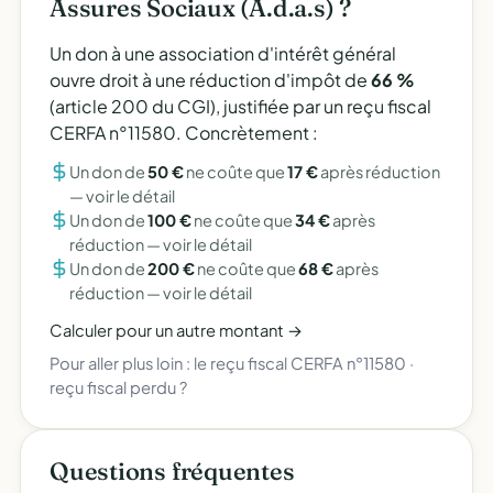
Assures Sociaux (A.d.a.s) ?
Un don à une association d'intérêt général
ouvre droit à une réduction d'impôt de
66 %
(article 200 du CGI), justifiée par un reçu fiscal
CERFA n°11580. Concrètement :
Un don de
50 €
ne coûte que
17 €
après réduction
—
voir le détail
Un don de
100 €
ne coûte que
34 €
après
réduction —
voir le détail
Un don de
200 €
ne coûte que
68 €
après
réduction —
voir le détail
Calculer pour un autre montant →
Pour aller plus loin :
le reçu fiscal CERFA n°11580
·
reçu fiscal perdu ?
Questions fréquentes