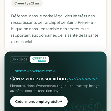
Créée il y a 21 ans
Défense, dans le cadre légal, des intérêts des
ressortissants de l archipel de Saint-Pierre-et-
Miquelon dans l'ensemble des secteurs se
rapportant aux domaines de la santé de la santé
et du social
ANNONCE
REÇUS FISCAUX
GESTION D'ASSOCIATION
Vos reçus
CERFA
automatiques.
Gérez votre association
gratuitement
.
Générés et envoyés à vos donateurs en un clic,
Membres, dons, événements, reçus — tout votre pilotage
conformes au modèle officiel n°11580.
au même endroit, sans rien payer.
CERFA
gratuit.
Automatiser mes reçus
Créer mon compte gratuit