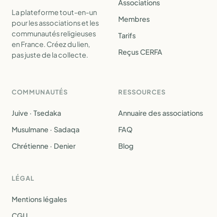
Associations
La plateforme tout-en-un
Membres
pour les associations et les
communautés religieuses
Tarifs
en France. Créez du lien,
Reçus CERFA
pas juste de la collecte.
COMMUNAUTÉS
RESSOURCES
Juive · Tsedaka
Annuaire des associations
Musulmane · Sadaqa
FAQ
Chrétienne · Denier
Blog
LÉGAL
Mentions légales
CGU