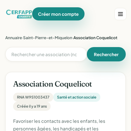
Créer mon compte
Annuaire
›
Saint-Pierre-et-Miquelon
›
Association Coquelicot
Rechercher
Association Coquelicot
RNA W9S1003437
Santé et action sociale
Créée il y a 19 ans
Favoriser les contacts avec les enfants, les
personnes âgées, les handicapés et les