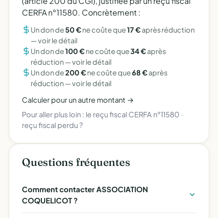
(article 200 du CGI), justifiée par un reçu fiscal
CERFA n°11580. Concrètement :
Un don de
50 €
ne coûte que
17 €
après réduction
—
voir le détail
Un don de
100 €
ne coûte que
34 €
après
réduction —
voir le détail
Un don de
200 €
ne coûte que
68 €
après
réduction —
voir le détail
Calculer pour un autre montant →
Pour aller plus loin :
le reçu fiscal CERFA n°11580
·
reçu fiscal perdu ?
Questions fréquentes
Comment contacter ASSOCIATION
COQUELICOT ?