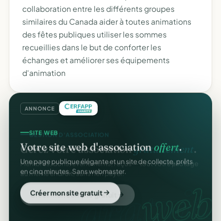
collaboration entre les différents groupes
similaires du Canada aider à toutes animations
des fêtes publiques utiliser les sommes
recueillies dans le but de conforter les
échanges et améliorer ses équipements
d'animation
ANNONCE
SITE WEB
GESTION D'ASSOCIATION
Votre site web d'association
offert
.
Gérez votre association
gratuitement
.
Une page publique élégante et un site de collecte, prêts
Membres, dons, événements, reçus — tout votre pilotage
en cinq minutes. Sans webmaster.
au même endroit, sans rien payer.
web
gratuit.
Créer mon site gratuit
Créer mon compte gratuit