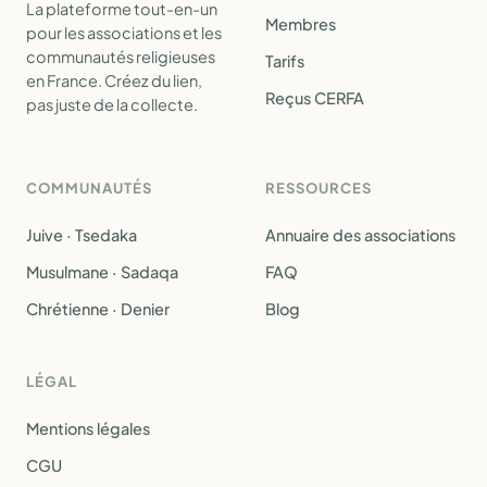
La plateforme tout-en-un
Membres
pour les associations et les
communautés religieuses
Tarifs
en France. Créez du lien,
Reçus CERFA
pas juste de la collecte.
COMMUNAUTÉS
RESSOURCES
Juive · Tsedaka
Annuaire des associations
Musulmane · Sadaqa
FAQ
Chrétienne · Denier
Blog
LÉGAL
Mentions légales
CGU