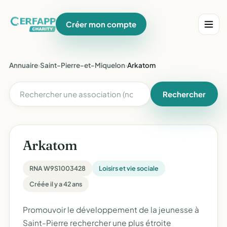
Créer mon compte
Annuaire
›
Saint-Pierre-et-Miquelon
›
Arkatom
Rechercher
Arkatom
RNA W9S1003428
Loisirs et vie sociale
Créée il y a 42 ans
Promouvoir le développement de la jeunesse à
Saint-Pierre rechercher une plus étroite