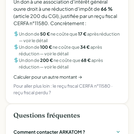
Un don à une association d'intérêt général
ouvre droit à une réduction d'impôt de
66 %
(article 200 du CGI), justifiée par un reçu fiscal
CERFA n°11580. Concrètement :
Un don de
50 €
ne coûte que
17 €
après réduction
—
voir le détail
Un don de
100 €
ne coûte que
34 €
après
réduction —
voir le détail
Un don de
200 €
ne coûte que
68 €
après
réduction —
voir le détail
Calculer pour un autre montant →
Pour aller plus loin :
le reçu fiscal CERFA n°11580
·
reçu fiscal perdu ?
Questions fréquentes
Comment contacter ARKATOM ?