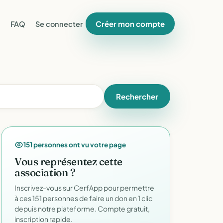
Créer mon compte
FAQ
Se connecter
Rechercher
151 personnes ont vu votre page
Vous représentez cette
association ?
Inscrivez-vous sur CerfApp pour permettre
à ces 151 personnes de faire un don en 1 clic
depuis notre plateforme. Compte gratuit,
inscription rapide.