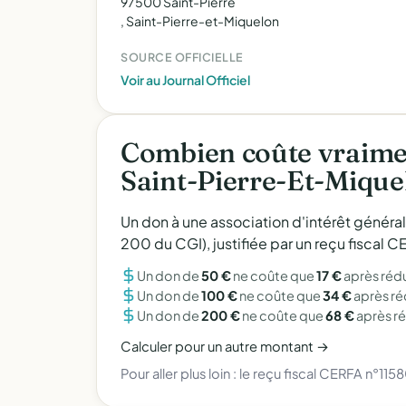
97500 Saint-Pierre
, Saint-Pierre-et-Miquelon
SOURCE OFFICIELLE
Voir au Journal Officiel
Combien coûte vraime
Saint-Pierre-Et-Mique
Un don à une association d'intérêt généra
200 du CGI), justifiée par un reçu fiscal
Un don de
50 €
ne coûte que
17 €
après réd
Un don de
100 €
ne coûte que
34 €
après r
Un don de
200 €
ne coûte que
68 €
après r
Calculer pour un autre montant →
Pour aller plus loin :
le reçu fiscal CERFA n°115