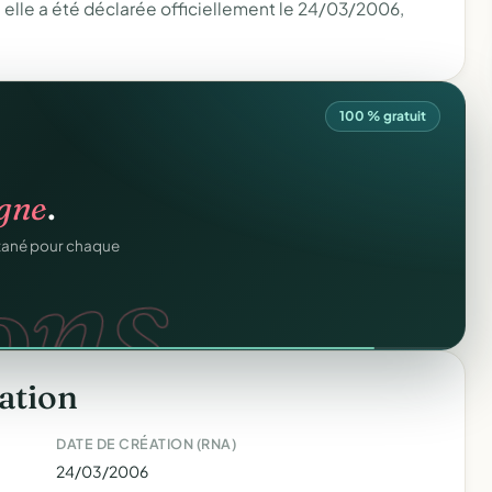
lle a été déclarée officiellement le 24/03/2006,
100 % gratuit
atiques.
igne
.
FA.
onformes au modèle
ons.
ntané pour chaque
ation
DATE DE CRÉATION (RNA)
24/03/2006