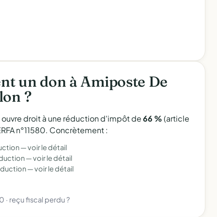
nt un don à Amiposte De
lon ?
l ouvre droit à une réduction d'impôt de
66 %
(article
 CERFA n°11580. Concrètement :
uction —
voir le détail
éduction —
voir le détail
éduction —
voir le détail
80
·
reçu fiscal perdu ?