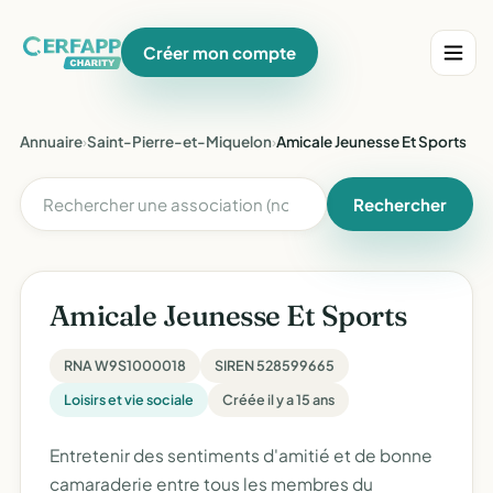
Créer mon compte
Annuaire
›
Saint-Pierre-et-Miquelon
›
Amicale Jeunesse Et Sports
Rechercher
Amicale Jeunesse Et Sports
RNA W9S1000018
SIREN 528599665
Loisirs et vie sociale
Créée il y a 15 ans
Entretenir des sentiments d'amitié et de bonne
camaraderie entre tous les membres du