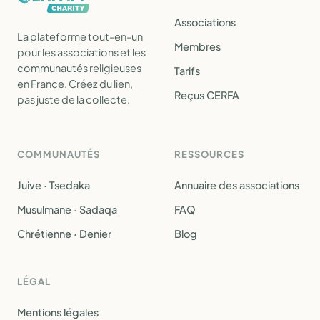
Associations
La plateforme tout-en-un
Membres
pour les associations et les
communautés religieuses
Tarifs
en France. Créez du lien,
Reçus CERFA
pas juste de la collecte.
COMMUNAUTÉS
RESSOURCES
Juive · Tsedaka
Annuaire des associations
Musulmane · Sadaqa
FAQ
Chrétienne · Denier
Blog
LÉGAL
Mentions légales