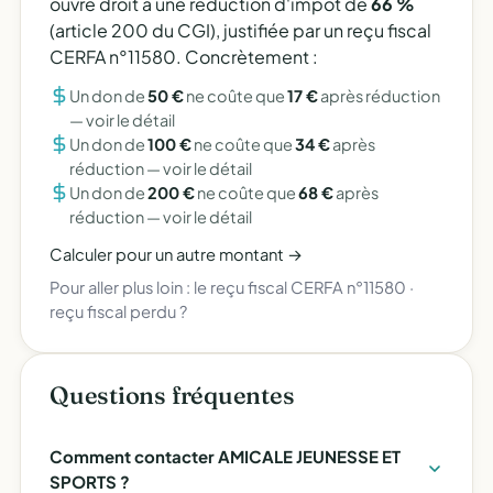
ouvre droit à une réduction d'impôt de
66 %
(article 200 du CGI), justifiée par un reçu fiscal
CERFA n°11580. Concrètement :
Un don de
50 €
ne coûte que
17 €
après réduction
—
voir le détail
Un don de
100 €
ne coûte que
34 €
après
réduction —
voir le détail
Un don de
200 €
ne coûte que
68 €
après
réduction —
voir le détail
Calculer pour un autre montant →
Pour aller plus loin :
le reçu fiscal CERFA n°11580
·
reçu fiscal perdu ?
Questions fréquentes
Comment contacter AMICALE JEUNESSE ET
SPORTS ?