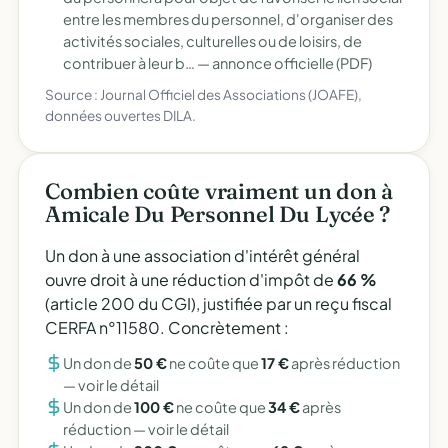
entre les membres du personnel, d'organiser des
activités sociales, culturelles ou de loisirs, de
contribuer à leur b… —
annonce officielle (PDF)
Source : Journal Officiel des Associations (JOAFE),
données ouvertes DILA.
Combien coûte vraiment un don à
Amicale Du Personnel Du Lycée ?
Un don à une association d'intérêt général
ouvre droit à une réduction d'impôt de
66 %
(article 200 du CGI), justifiée par un reçu fiscal
CERFA n°11580. Concrètement :
Un don de
50 €
ne coûte que
17 €
après réduction
—
voir le détail
Un don de
100 €
ne coûte que
34 €
après
réduction —
voir le détail