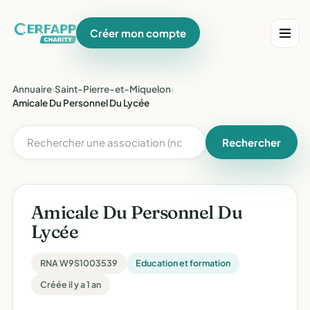
Créer mon compte
Annuaire
›
Saint-Pierre-et-Miquelon
›
Amicale Du Personnel Du Lycée
Rechercher
Amicale Du Personnel Du
Lycée
RNA W9S1003539
Education et formation
Créée il y a 1 an